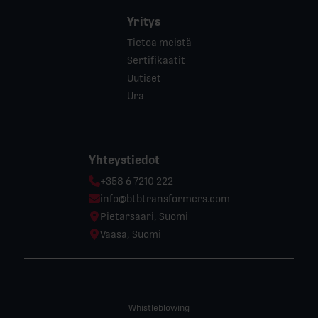
Yritys
Tietoa meistä
Sertifikaatit
Uutiset
Ura
Yhteystiedot
Phone:
+358 6 7210 222
Email:
info@btbtransformers.com
Location:
Pietarsaari, Suomi
Location:
Vaasa, Suomi
Whistleblowing