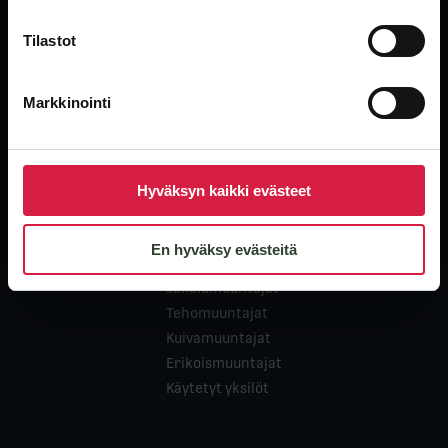
Tilastot
Globaali, riippumaton muuntajatoimittaja. Uudet, käytetyt ja
ylijäämämuuntajat teollisuuden nopeimmalla toimituksella.
Markkinointi
Hyväksyn kaikki evästeet
En hyväksy evästeitä
Tuotteet
Jakelumuuntajat
Tehomuuntajat
Kuivamuuntajat
Erikoismuuntajat
Käytetyt yksilöt