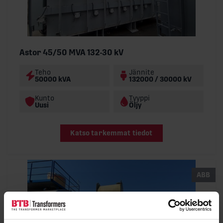
Astor 45/50 MVA 132-30 kV
Teho
Jännite
50000 kVA
132000 / 30000 kV
Kunto
Tyyppi
Uusi
Öljy
Katso tarkemmat tiedot
ABB