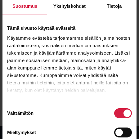
Suostumus
Yksityiskohdat
Tietoja
Tämä sivusto käyttää evästeitä
Käytämme evästeitä tarjoamamme sisällön ja mainosten
räätälöimiseen, sosiaalisen median ominaisuuksien
ABB 8MVA 21/6kV
tukemiseen ja kävijämäärämme analysoimiseen. Lisäksi
jaamme sosiaalisen median, mainosalan ja analytiikka-
Teho
Jännite
8000 kVA
21000 / 6000 kV
alan kumppaneillemme tietoja siitä, miten käytät
sivustoamme. Kumppanimme voivat yhdistää näitä
Kunto
Tyyppi
Käytetty
Öljy
tietoja muihin tietoihin, joita olet antanut heille tai joita on
kerätty, kun olet käyttänyt heidän palvelujaan.
Katso tarkemmat tiedot
Suostumuksen
Välttämätön
valinta
Mieltymykset