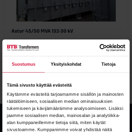
Astor 45/50 MVA 132-30 kV
Teho
Jännite
50000 kVA
132000 / 30000 kV
Kunto
Tyyppi
Uusi
Öljy
Suostumus
Yksityiskohdat
Tietoja
Katso tarkemmat tiedot
Tämä sivusto käyttää evästeitä
Käytämme evästeitä tarjoamamme sisällön ja mainosten
räätälöimiseen, sosiaalisen median ominaisuuksien
tukemiseen ja kävijämäärämme analysoimiseen. Lisäksi
jaamme sosiaalisen median, mainosalan ja analytiikka-
alan kumppaneillemme tietoja siitä, miten käytät
sivustoamme. Kumppanimme voivat yhdistää näitä