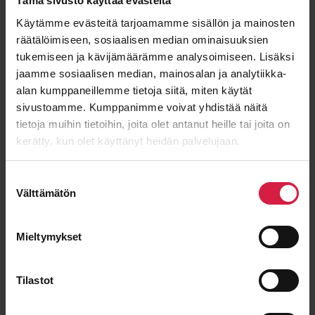
Tämä sivusto käyttää evästeitä
Teho
Jännite
Käytämme evästeitä tarjoamamme sisällön ja mainosten
2500 kVA
33000 / 420 kV
räätälöimiseen, sosiaalisen median ominaisuuksien
tukemiseen ja kävijämäärämme analysoimiseen. Lisäksi
Kunto
Tyyppi
Uusi
Kuiva
jaamme sosiaalisen median, mainosalan ja analytiikka-
alan kumppaneillemme tietoja siitä, miten käytät
Katso tarkemmat tiedot
sivustoamme. Kumppanimme voivat yhdistää näitä
tietoja muihin tietoihin, joita olet antanut heille tai joita on
kerätty, kun olet käyttänyt heidän palvelujaan.
ASTOR
Suostumuksen
Välttämätön
valinta
Mieltymykset
Tilastot
Astor 45/50 MVA 132-30 kV