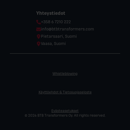
Yhteystiedot
Phone:
+358 6 7210 222
Email:
info@btbtransformers.com
Location:
Pietarsaari, Suomi
Location:
Vaasa, Suomi
Whistleblowing
Käyttöehdot & Tietosuojaseloste
Evästeasetukset
© 2026 BTB Transformers Oy. All rights reserved.