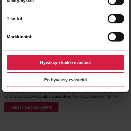
Mieltymykset
Tilastot
Liitteet
Markkinointi
Hyväksyn kaikki evästeet
Valitse tiedostot
Pudota tiedostot tähän tai
En hyväksy evästeitä
Sallitut tiedostotyypit: pdf, xls, png, dwg, Max. tiedoston koko: 128 MB.
Lähetä tarjouspyyntö