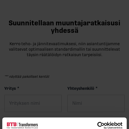
Suunnitellaan muuntajaratkaisusi
yhdessä
Kerro teho- ja jännitevaatimuksesi, niin asiantuntijamme
valitsevat optimaalisen standardimallin tai suunnittelevat
täysin räätälöidyn ratkaisun tarpeisiisi.
"
*
" näyttää pakolliset kentät
Yritys
*
Yhteyshenkilö
*
Sähköposti
*
Puhelin