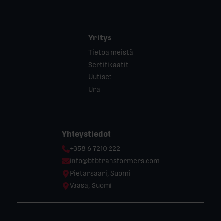
Yritys
Tietoa meistä
Sertifikaatit
Uutiset
Ura
Yhteystiedot
Phone:
+358 6 7210 222
Email:
info@btbtransformers.com
Location:
Pietarsaari, Suomi
Location:
Vaasa, Suomi