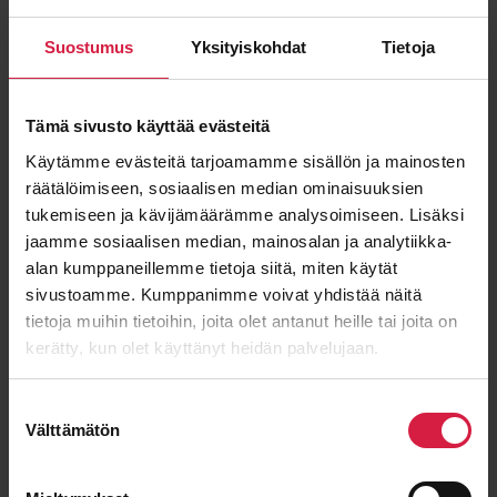
Suostumus
Yksityiskohdat
Tietoja
Haluatko antaa lisätietoja
Tämä sivusto käyttää evästeitä
Kyllä, minulla on tekninen vaatimusmäärittely
Ei, minulla ei ole vaatimusmäärittelyä ja annan
Käytämme evästeitä tarjoamamme sisällön ja mainosten
perusvaatimukset alla
räätälöimiseen, sosiaalisen median ominaisuuksien
Lisätiedot
tukemiseen ja kävijämäärämme analysoimiseen. Lisäksi
jaamme sosiaalisen median, mainosalan ja analytiikka-
Viesti
alan kumppaneillemme tietoja siitä, miten käytät
sivustoamme. Kumppanimme voivat yhdistää näitä
tietoja muihin tietoihin, joita olet antanut heille tai joita on
kerätty, kun olet käyttänyt heidän palvelujaan.
Suostumuksen
Välttämätön
valinta