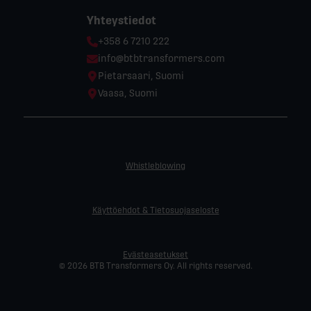
Yhteystiedot
Phone:
+358 6 7210 222
Email:
info@btbtransformers.com
Location:
Pietarsaari, Suomi
Location:
Vaasa, Suomi
Whistleblowing
Käyttöehdot & Tietosuojaseloste
Evästeasetukset
© 2026 BTB Transformers Oy. All rights reserved.