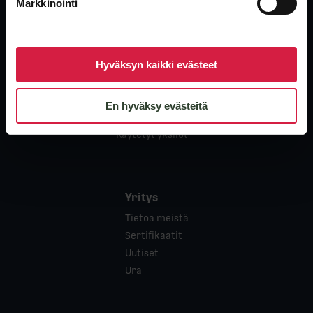
Markkinointi
Tuotteet
Hyväksyn kaikki evästeet
Jakelumuuntajat
Tehomuuntajat
Kuivamuuntajat
En hyväksy evästeitä
Erikoismuuntajat
Käytetyt yksilöt
Yritys
Tietoa meistä
Sertifikaatit
Uutiset
Ura