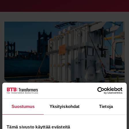
Prosessi nopeutuu
jos sinulla on
Suostumus
Yksityiskohdat
Tietoja
jo tiedossa:
Tämä sivusto käyttää evästeitä
Tekniset vaatimukset
muuntajalle (esim. teho, jännite,