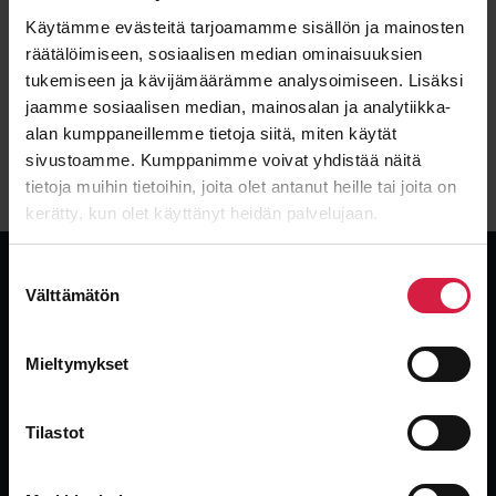
kytkentäryhmä, arvokilpitiedot)
Käytämme evästeitä tarjoamamme sisällön ja mainosten
Aikataulusi ja budjettisi
räätälöimiseen, sosiaalisen median ominaisuuksien
Haluttu ratkaisu:
Vuokramuuntaja nykyisen korjauksen ajaksi?
tukemiseen ja kävijämäärämme analysoimiseen. Lisäksi
Uusi korvaava muuntaja lyhyellä toimitusajalla?
jaamme sosiaalisen median, mainosalan ja analytiikka-
Käytetty korvaava muuntaja välittömään
alan kumppaneillemme tietoja siitä, miten käytät
toimitukseen?
sivustoamme. Kumppanimme voivat yhdistää näitä
tietoja muihin tietoihin, joita olet antanut heille tai joita on
kerätty, kun olet käyttänyt heidän palvelujaan.
Suostumuksen
Välttämätön
valinta
Globaali, riippumaton muuntajatoimittaja. Uudet, käytetyt ja
Mieltymykset
ylijäämämuuntajat teollisuuden nopeimmalla toimituksella.
Tilastot