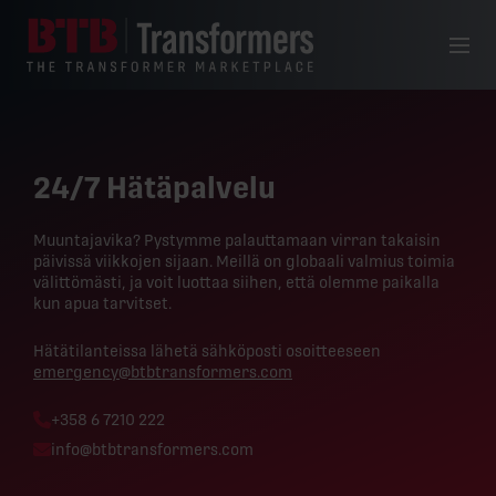
Siirry sisältöön
Valikko
24/7 Hätäpalvelu
Muuntajavika? Pystymme palauttamaan virran takaisin
päivissä viikkojen sijaan. Meillä on globaali valmius toimia
välittömästi, ja voit luottaa siihen, että olemme paikalla
kun apua tarvitset.
Hätätilanteissa lähetä sähköposti osoitteeseen
emergency@btbtransformers.com
Phone:
+358 6 7210 222
Email:
info@btbtransformers.com