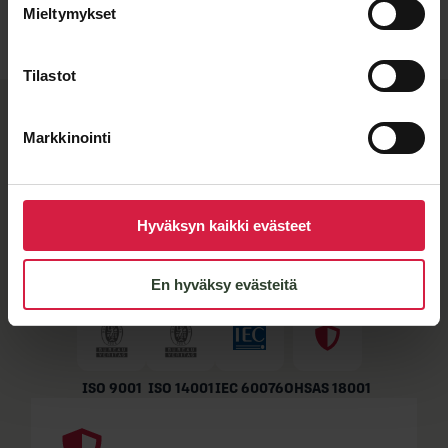
Mieltymykset
Tilastot
BTB-​laatu ja joustavat
Markkinointi
valmistuskumppanit
Kun näet muuntajassa BTB-​merkkilaatan, tiedät sen
täyttävän tiukat laatuvaatimuksemme.
Hyväksyn kaikki evästeet
Jakelumuuntajamme valmistaa SEM Transformatör,
jonka sertifioitu laatu takaa kestävyyden vaativissa
olosuhteissa.
En hyväksy evästeitä
ISO 9001
ISO 14001
IEC 60076
OHSAS 18001