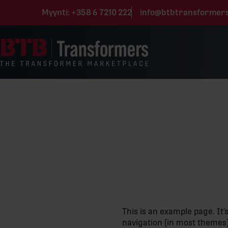
Siirry sisältöön
Myynti:
+358 6 7210 222
info@btbtransformer
This is an example page. It’
navigation (in most themes).