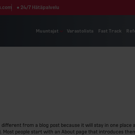
s.com
●
24/7 Hätäpalvelu
Muuntajat
Varastolista
Fast Track
Ref
Sample Page
s different from a blog post because it will stay in one place 
 Most people start with an About page that introduces them to