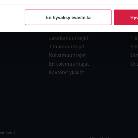
En hyväksy evästeitä
Hyv
Tuotteet
Yr
Jakelumuuntajat
Tie
Tehomuuntajat
Ser
Kuivamuuntajat
Uut
Erikoismuuntajat
Ur
Käytetyt yksilöt
eserved.