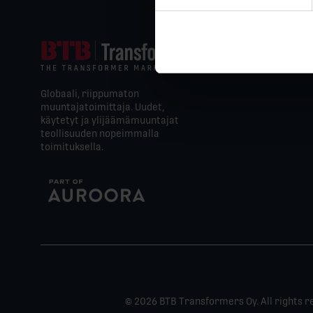
Globaali, riippumaton
muuntajatoimittaja. Uudet,
käytetyt ja ylijäämämuuntajat
teollisuuden nopeimmalla
toimituksella.
© 2026 BTB Transformers Oy. All rights r