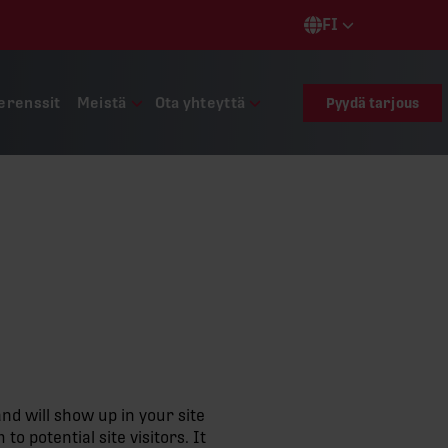
FI
Languages
erenssit
Meistä
Ota yhteyttä
Pyydä tarjous
and will show up in your site
 potential site visitors. It