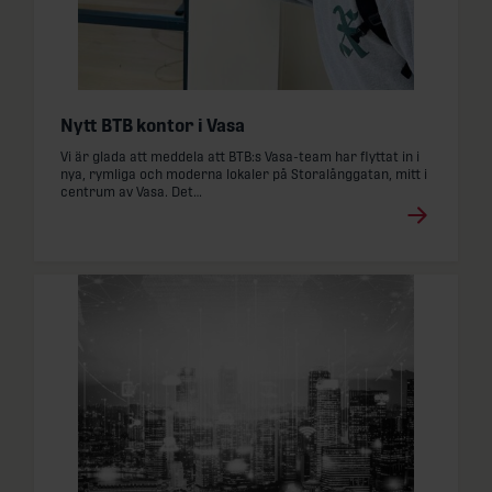
Läs mer
Nytt BTB kontor i Vasa
: Nytt BTB kontor i Vasa
Vi är glada att meddela att BTB:s Vasa-team har flyttat in i
nya, rymliga och moderna lokaler på Storalånggatan, mitt i
centrum av Vasa. Det…