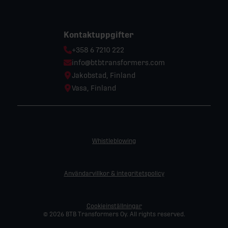
Kontaktuppgifter
Phone:
+358 6 7210 222
Email:
info@btbtransformers.com
Location:
Jakobstad, Finland
Location:
Vasa, Finland
Whistleblowing
Användarvillkor & integritetspolicy
Cookieinställningar
© 2026 BTB Transformers Oy. All rights reserved.