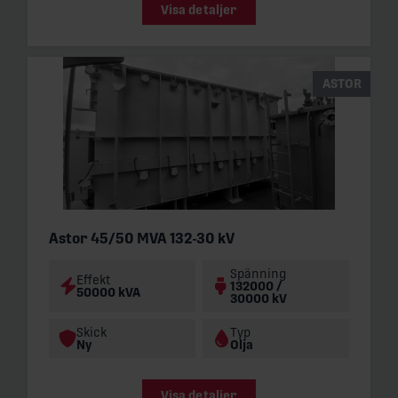
Visa detaljer
ASTOR
Astor 45/50 MVA 132-30 kV
Spänning
Effekt
132000 /
50000 kVA
30000 kV
Skick
Typ
Ny
Olja
Visa detaljer