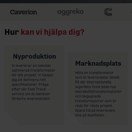
Hur
kan vi hjälpa dig?
Nyproduktion
Marknadsplats
Vi levererar en tekniskt
optimerad transformator
Hitta en transformator
för ditt projekt. Vi hjälper
som är leveransklar direkt.
dig att definiera rätt
På vår internationella
specifikationer. Fråga
lagerlista finns både nya
Transformatorer
efter vår Fast Track-
Lagerl
överskottstransformatorer
service om du behöver
och begagnade
förkorta leveranstiden.
transformatorer som är
redo för nästa projekt.
Spara tid på leveransen,
inte på kvaliteten.