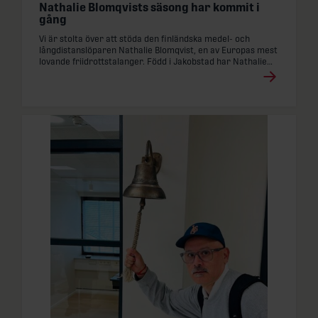
Läs mer
Nathalie Blomqvists säsong har kommit i
: Nathalie Blomqvists säsong har kommit i gång
gång
Vi är stolta över att stöda den finländska medel- och
långdistanslöparen Nathalie Blomqvist, en av Europas mest
lovande friidrottstalanger. Född i Jakobstad har Nathalie
utvecklats till…