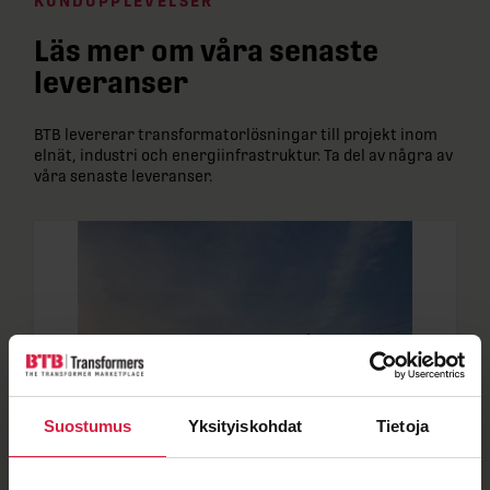
KUNDUPPLEVELSER
Läs mer om våra senaste
leveranser
BTB levererar transformatorlösningar till projekt inom
elnät, industri och energiinfrastruktur. Ta del av några av
våra senaste leveranser.
Suostumus
Yksityiskohdat
Tietoja