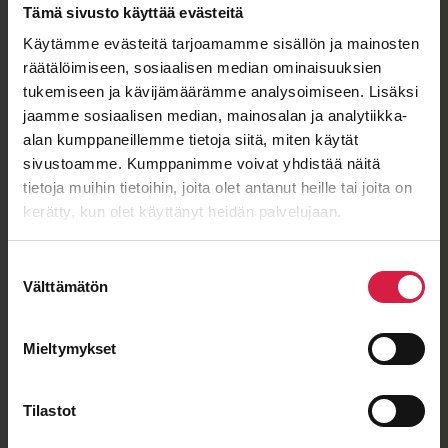
Tämä sivusto käyttää evästeitä
Käytämme evästeitä tarjoamamme sisällön ja mainosten
räätälöimiseen, sosiaalisen median ominaisuuksien
tukemiseen ja kävijämäärämme analysoimiseen. Lisäksi
jaamme sosiaalisen median, mainosalan ja analytiikka-
alan kumppaneillemme tietoja siitä, miten käytät
sivustoamme. Kumppanimme voivat yhdistää näitä
Krafttransformatorer levererade
tietoja muihin tietoihin, joita olet antanut heille tai joita on
som ”Nyckeln i hand”
kerätty, kun olet käyttänyt heidän palvelujaan.
Krafttransformatorer levererade som ”Nyckeln i hand” Det är
med glädje vi kan meddela att BTB – The transformer
Suostumuksen
Marketplace numera kan leverera stora
Välttämätön
valinta
krafttransformatorer enligt…
Läs referens
Mieltymykset
Tilastot