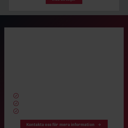
Har du en transformator till
salu?
Vi köper och förmedlar begagnade enheter och
överskottstransformatorer i gott skick. Genom vårt
omfattande internationella nätverk hjälper vi dig att
frigöra kapital från utrustning som inte längre
används.
Globalt nätverk av köpare
Professionell värdering
Snabbt besked och konkurrenskraftigt pris
Kontakta oss för mera information