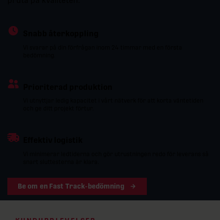
pruta på kvaliteten.
Snabb återkoppling
Vi svarar på din förfrågan inom 24 timmar med en första
bedömning.
Prioriterad produktion
Vi utnyttjar ledig kapacitet i vårt nätverk för att korta väntetiden
och ge ditt projekt förtur.
Effektiv logistik
Vi minimerar ledtiderna och gör utrustningen redo för leverans så
snart sluttesterna är klara.
Be om en Fast Track-bedömning