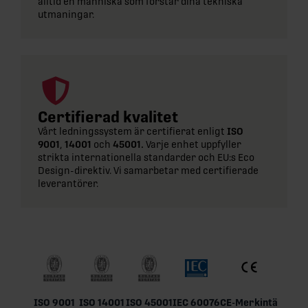
alltid en människa som förstår dina tekniska
utmaningar.
Certifierad kvalitet
Vårt ledningssystem är certifierat enligt
ISO
9001
,
14001
och
45001.
Varje enhet uppfyller
strikta internationella standarder och EU:s Eco
Design-direktiv. Vi samarbetar med certifierade
leverantörer.
ISO 9001
ISO 14001
ISO 45001
IEC 60076
CE-Merkintä