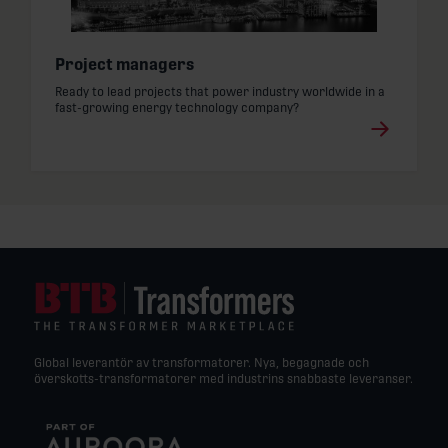
Läs mer
Project managers
: Project managers
Ready to lead projects that power industry worldwide in a
fast-growing energy technology company?
Global leverantör av transformatorer. Nya, begagnade och
överskotts-transformatorer med industrins snabbaste leveranser.