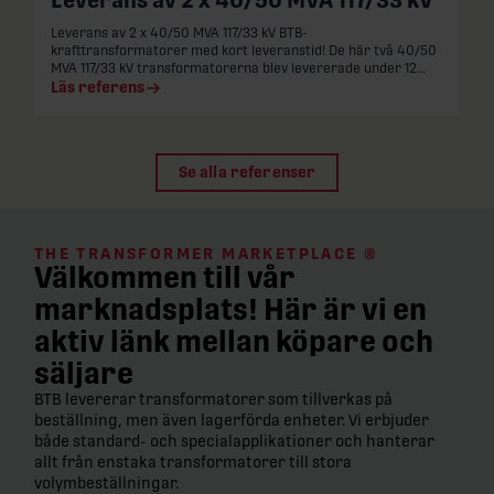
Leverans av 2 x 40/50 MVA 117/33 kV BTB-
krafttransformatorer med kort leveranstid! De här två 40/50
MVA 117/33 kV transformatorerna blev levererade under 12
månader…
Läs referens
Se alla referenser
THE TRANSFORMER MARKETPLACE ®
Välkommen till vår
marknadsplats! Här är vi en
aktiv länk mellan köpare och
säljare
BTB levererar transformatorer som tillverkas på
beställning, men även lagerförda enheter. Vi erbjuder
både standard- och specialapplikationer och hanterar
allt från enstaka transformatorer till stora
volymbeställningar.