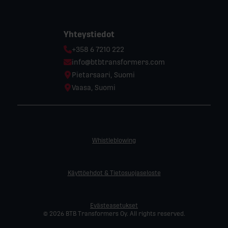
Yhteystiedot
Phone:
+358 6 7210 222
Email:
info@btbtransformers.com
Location:
Pietarsaari, Suomi
Location:
Vaasa, Suomi
Whistleblowing
Käyttöehdot & Tietosuojaseloste
Evästeasetukset
© 2026 BTB Transformers Oy. All rights reserved.