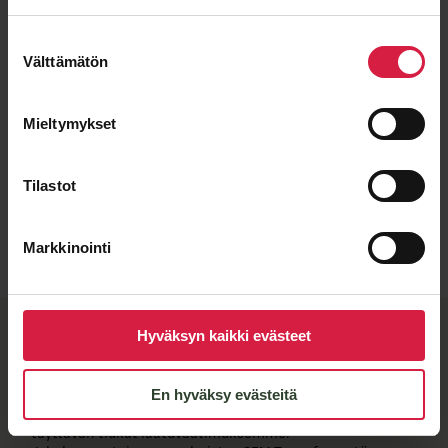
Suostumuksen
Välttämätön
valinta
Mieltymykset
Tilastot
Lähetä viesti
Markkinointi
Hyväksyn kaikki evästeet
BTB-​laatu ja joustavat
valmistuskumppanit
En hyväksy evästeitä
Kun näet muuntajassa BTB-​merkkilaatan, tiedät sen
täyttävän tiukat laatuvaatimuksemme.