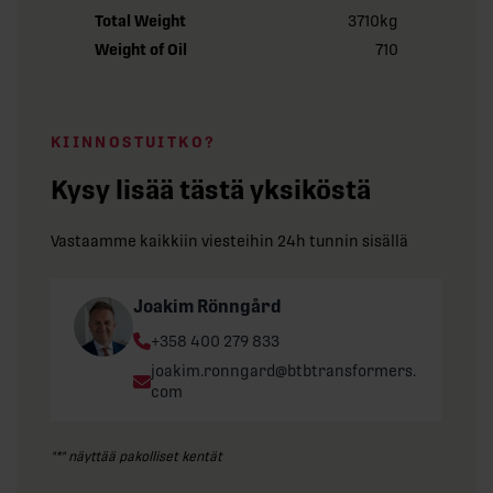
Total Weight
3710kg
Weight of Oil
710
KIINNOSTUITKO?
Kysy lisää tästä yksiköstä
Vastaamme kaikkiin viesteihin 24h tunnin sisällä
Joakim Rönngård
Phone:
+358 400 279 833
Email:
joakim.ronngard@btbtransformers.
com
"
*
" näyttää pakolliset kentät