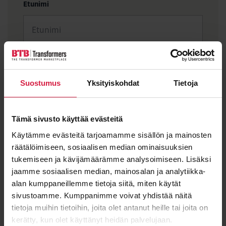
Etunimi
Sukunimi
Suostumus
Yksityiskohdat
Tietoja
Sähköposti
*
Tämä sivusto käyttää evästeitä
Käytämme evästeitä tarjoamamme sisällön ja mainosten
räätälöimiseen, sosiaalisen median ominaisuuksien
tukemiseen ja kävijämäärämme analysoimiseen. Lisäksi
jaamme sosiaalisen median, mainosalan ja analytiikka-
Viesti
alan kumppaneillemme tietoja siitä, miten käytät
sivustoamme. Kumppanimme voivat yhdistää näitä
tietoja muihin tietoihin, joita olet antanut heille tai joita on
kerätty, kun olet käyttänyt heidän palvelujaan.