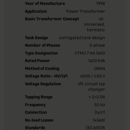
Year of Manufacture
1998
Application
Power Transformer
Basic Transformer Concept
oil-
immersed,
hermetic
Tank Design
corrugated tank design
Number of Phases
3-phase
Type Designation
CTMU 7 HA 1600
Rated Power
1600 kVA
Method of Cooling
ONAN
Voltage Ratio – HV/LV1
6000 / 400 V
Voltage Regulation
off-circuit tap
changer
Tapping Range
+-2×2.5%
Frequency
50 Hz
Connection
Dyn11
No-load Losses
1456W
Standards
IEC 60076