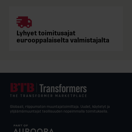
Lyhyet toimitusajat
eurooppalaiselta valmistajalta
Globaali, riippumaton muuntajatoimittaja. Uudet, käytetyt ja
ylijäämämuuntajat teollisuuden nopeimmalla toimituksella.