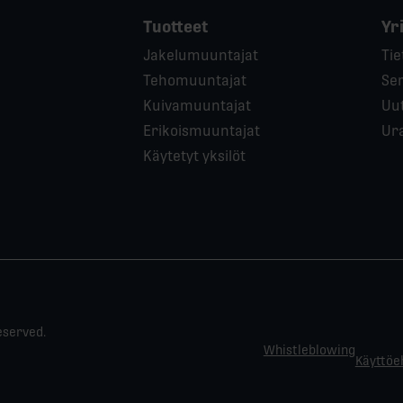
Tuotteet
Yr
Jakelumuuntajat
Tie
Tehomuuntajat
Ser
Kuivamuuntajat
Uut
Erikoismuuntajat
Ur
Käytetyt yksilöt
eserved.
Whistleblowing
Käyttöe