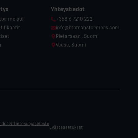
itys
Yhteystiedot
Phone:
toa meistä
+358 6 7210 222
Email:
tifikaatit
info@btbtransformers.com
Location:
iset
Pietarsaari, Suomi
Location:
a
Vaasa, Suomi
hdot & Tietosuojaseloste
Evästeasetukset