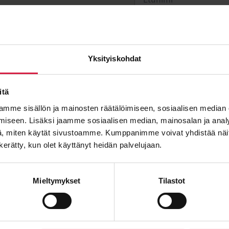
Sukunimi
2230 mm
Yksityiskohdat
Sähköposti
*
itä
mme sisällön ja mainosten räätälöimiseen, sosiaalisen median
iseen. Lisäksi jaamme sosiaalisen median, mainosalan ja analy
, miten käytät sivustoamme. Kumppanimme voivat yhdistää näitä t
n kerätty, kun olet käyttänyt heidän palvelujaan.
Viesti
Mieltymykset
Tilastot