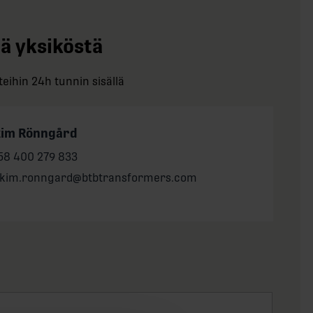
tä yksiköstä
eihin 24h tunnin sisällä
kim Rönngård
one:
58 400 279 833
il:
akim.ronngard@btbtransformers.com