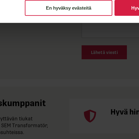
En hyväksy evästeitä
Hyv
Lähetä viesti
tuskumppanit
Hyvä hi
yttävän tiukat
 SEM Transformatör,
osuhteissa.