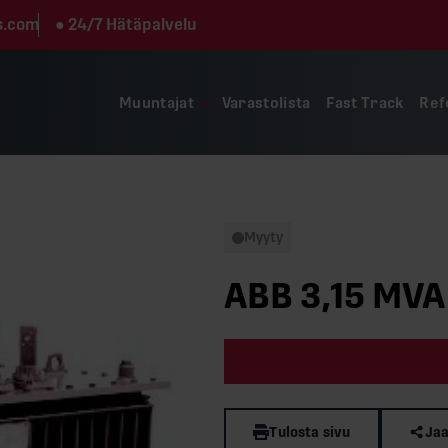
s.com
●
24/7 Hätäpalvelu
Muuntajat
Varastolista
Fast Track
Ref
Myyty
ABB 3,15 MVA
Tulosta sivu
Jaa