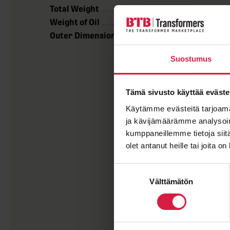
Total Weight
7400 kg
Weight of Oil
1200 kg
Outer Dimensions LxWxH
2190x1340x
Suostumus
Tämä sivusto käyttää eväste
Käytämme evästeitä tarjoama
ja kävijämäärämme analysoim
kumppaneillemme tietoja siitä
olet antanut heille tai joita o
Suostumuksen
Välttämätön
valinta