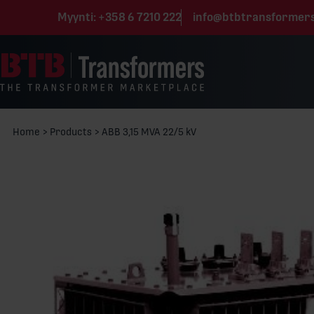
Siirry sisältöön
Myynti:
+358 6 7210 222
info@btbtransformer
Home
>
Products
>
ABB 3,15 MVA 22/5 kV