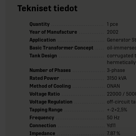
Tekniset tiedot
Quantity
1 pce
Year of Manufacture
2002
Application
Generator S
Basic Transformer Concept
oil-immerse
Tank Design
corrugated t
hermetically
Number of Phases
3-phase
Rated Power
3150 kVA
Method of Cooling
ONAN
Voltage Ratio
22000 / 500
Voltage Regulation
off-circuit 
Tapping Range
+-2×2,5%
Frequency
50 Hz
Connection
Yd11
Impedance
7.87 %