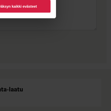
äksyn kaikki evästeet
nta-laatu