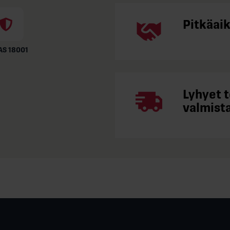
Pitkäai
S 18001
Lyhyet 
valmista