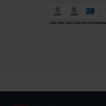
ISO 9001
ISO 14001
IEC 60076
OHSA