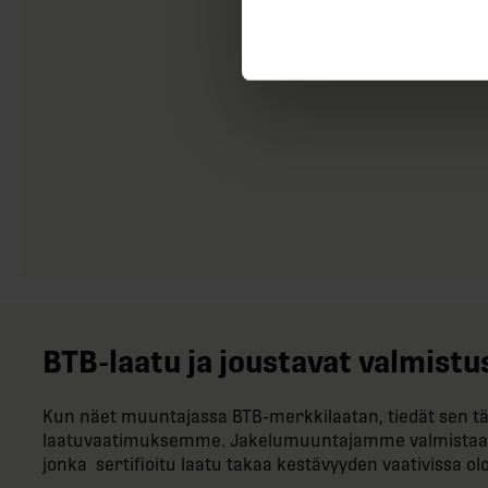
BTB-​laatu ja joustavat valmis
Kun näet muuntajassa BTB-​merkkilaatan, tiedät sen tä
laatuvaatimuksemme. Jakelumuuntajamme valmistaa
jonka sertifioitu laatu takaa kestävyyden vaativissa ol