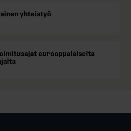
kainen yhteistyö
toimitusajat eurooppalaiselta
jalta