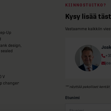
KIINNOSTUITKO?
Kysy lisää täs
Vastaamme kaikkiin viest
tep-Up
d
ank design,
Joa
 sealed
Ph
+3
Ema
jo
0 V
tap changer
"
*
" näyttää pakolliset kentät
Etunimi