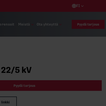
FI
Languages
erenssit
Meistä
Ota yhteyttä
Pyydä tarjous
 22/5 kV
Pyydä tarjous
 linkki