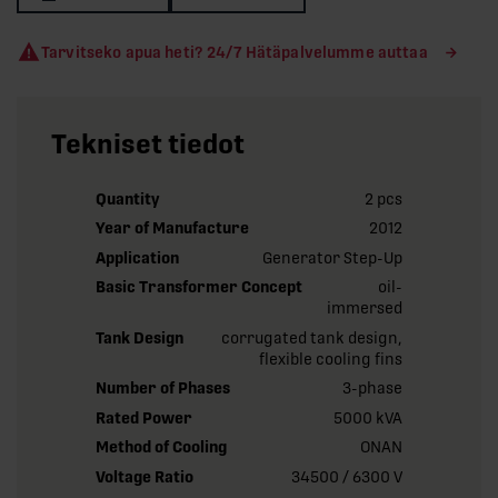
Tarvitseko apua heti? 24/7 Hätäpalvelumme auttaa
Tekniset tiedot
Quantity
2 pcs
Year of Manufacture
2012
Application
Generator Step-Up
Basic Transformer Concept
oil-
immersed
Tank Design
corrugated tank design,
flexible cooling fins
Number of Phases
3-phase
Rated Power
5000 kVA
Method of Cooling
ONAN
Voltage Ratio
34500 / 6300 V