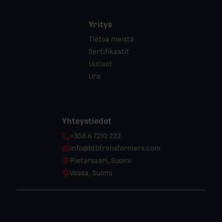
Yritys
Tietoa meistä
Sertifikaatit
Uutiset
Ura
Yhteystiedot
Phone:
+358 6 7210 222
Email:
info@btbtransformers.com
Location:
Pietarsaari, Suomi
Location:
Vaasa, Suomi