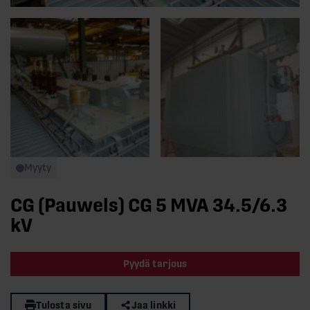
Myyty
CG (Pauwels) CG 5 MVA 34.5/6.3
kV
Pyydä tarjous
Tulosta sivu
Jaa linkki