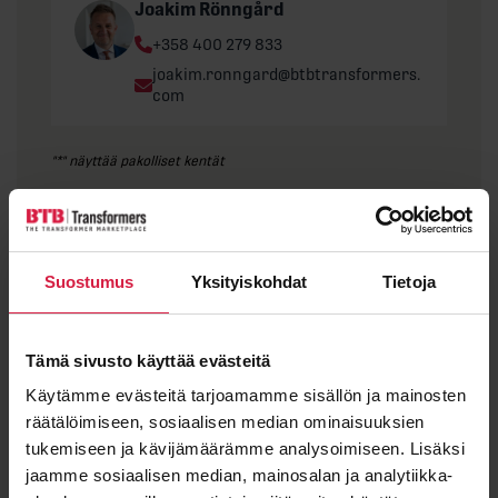
Joakim Rönngård
Phone:
+358 400 279 833
Email:
joakim.ronngard@btbtransformers.
com
"
*
" näyttää pakolliset kentät
Etunimi
Suostumus
Yksityiskohdat
Tietoja
Sukunimi
Tämä sivusto käyttää evästeitä
Käytämme evästeitä tarjoamamme sisällön ja mainosten
räätälöimiseen, sosiaalisen median ominaisuuksien
tukemiseen ja kävijämäärämme analysoimiseen. Lisäksi
Sähköposti
*
jaamme sosiaalisen median, mainosalan ja analytiikka-