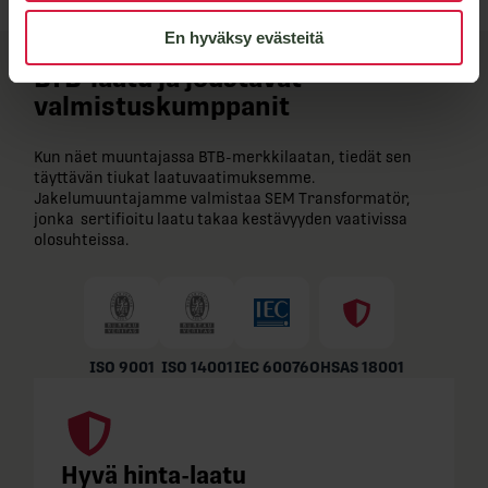
En hyväksy evästeitä
BTB-​laatu ja joustavat
valmistuskumppanit
Kun näet muuntajassa BTB-​merkkilaatan, tiedät sen
täyttävän tiukat laatuvaatimuksemme.
Jakelumuuntajamme valmistaa SEM Transformatör,
jonka sertifioitu laatu takaa kestävyyden vaativissa
olosuhteissa.
ISO 9001
ISO 14001
IEC 60076
OHSAS 18001
Hyvä hinta-laatu