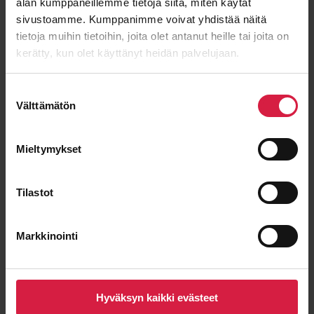
alan kumppaneillemme tietoja siitä, miten käytät
sivustoamme. Kumppanimme voivat yhdistää näitä
tietoja muihin tietoihin, joita olet antanut heille tai joita on
Viesti
kerätty, kun olet käyttänyt heidän palvelujaan.
Suostumuksen
Välttämätön
valinta
Mieltymykset
Tilastot
Markkinointi
Lähetä viesti
Hyväksyn kaikki evästeet