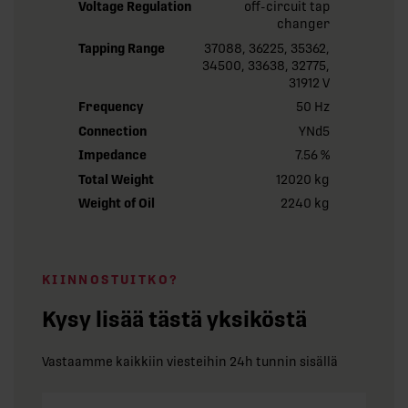
Voltage Regulation
off-circuit tap
changer
Tapping Range
37088, 36225, 35362,
34500, 33638, 32775,
31912 V
Frequency
50 Hz
Connection
YNd5
Impedance
7.56 %
Total Weight
12020 kg
Weight of Oil
2240 kg
KIINNOSTUITKO?
Kysy lisää tästä yksiköstä
Vastaamme kaikkiin viesteihin 24h tunnin sisällä