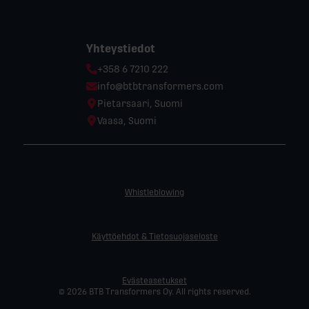
Yhteystiedot
Phone:
+358 6 7210 222
Email:
info@btbtransformers.com
Location:
Pietarsaari, Suomi
Location:
Vaasa, Suomi
Whistleblowing
Käyttöehdot & Tietosuojaseloste
Evästeasetukset
© 2026 BTB Transformers Oy. All rights reserved.