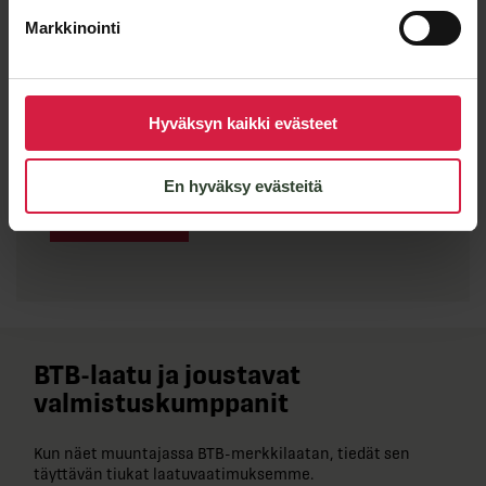
Markkinointi
Hyväksyn kaikki evästeet
En hyväksy evästeitä
Lähetä viesti
BTB-​laatu ja joustavat
valmistuskumppanit
Kun näet muuntajassa BTB-​merkkilaatan, tiedät sen
täyttävän tiukat laatuvaatimuksemme.