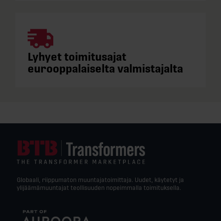
Lyhyet toimitusajat
eurooppalaiselta valmistajalta
Globaali, riippumaton muuntajatoimittaja. Uudet, käytetyt ja
ylijäämämuuntajat teollisuuden nopeimmalla toimituksella.