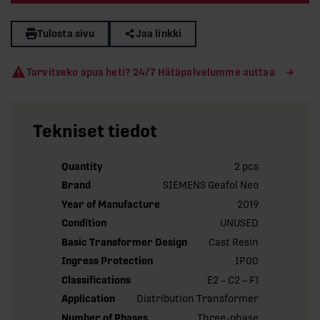
Tulosta sivu
Jaa linkki
Tarvitseko apua heti? 24/7 Hätäpalvelumme auttaa
Tekniset tiedot
Quantity
2 pcs
Brand
SIEMENS Geafol Neo
Year of Manufacture
2019
Condition
UNUSED
Basic Transformer Design
Cast Resin
Ingress Protection
IP00
Classifications
E2 – C2 – F1
Application
Distribution Transformer
Number of Phases
Three-phase