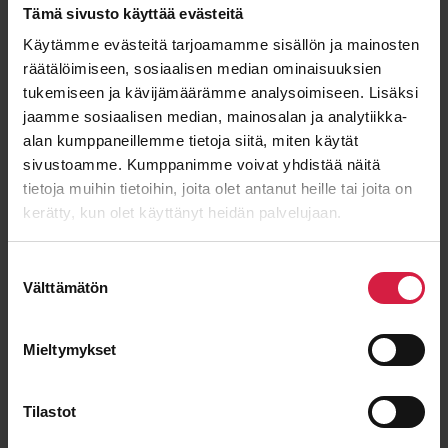
Etunimi
Tämä sivusto käyttää evästeitä
Käytämme evästeitä tarjoamamme sisällön ja mainosten
räätälöimiseen, sosiaalisen median ominaisuuksien
tukemiseen ja kävijämäärämme analysoimiseen. Lisäksi
jaamme sosiaalisen median, mainosalan ja analytiikka-
Sukunimi
alan kumppaneillemme tietoja siitä, miten käytät
sivustoamme. Kumppanimme voivat yhdistää näitä
tietoja muihin tietoihin, joita olet antanut heille tai joita on
kerätty, kun olet käyttänyt heidän palvelujaan.
Sähköposti
*
Suostumuksen
Välttämätön
valinta
Viesti
Mieltymykset
Tilastot