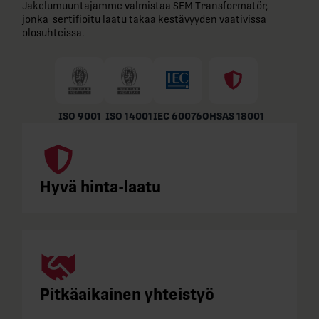
Jakelumuuntajamme valmistaa SEM Transformatör,
jonka sertifioitu laatu takaa kestävyyden vaativissa
olosuhteissa.
ISO 9001
ISO 14001
IEC 60076
OHSAS 18001
Hyvä hinta-laatu
Pitkäaikainen yhteistyö