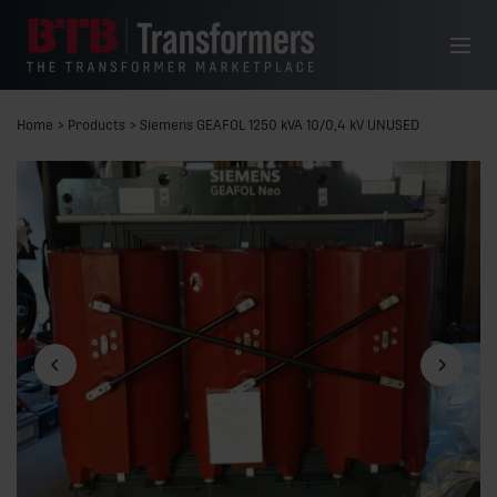
Siirry sisältöön
Valikko
Home
>
Products
>
Siemens GEAFOL 1250 kVA 10/0,4 kV UNUSED
Edellinen dia
Seuraava