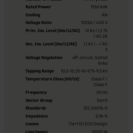
Rated Power
1250 kVA
Cooling
AN
Voltage Ratio
10250 / 400 V
Prim .Ins. Level (Um/LI/AC)
12 kV / LI 75
/ AC 28
Sec. Ins. Level (Um/LI/AC)
1,1 kV / – / AC
3
Voltage Regulation
off-circuit, bolted
links
Tapping Range
10,5-10,25-10-9,75-9,5 kV
Temperature Class (HV/LV)
Class F /
Class F
Frequency
50 Hz
Vector Group
Dyn11
Standards
IEC 60076-11
Impedance
5,94 %
Losses
Tier1 EU ECO Design
Loas losses
11000 W