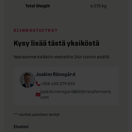
Total Weigth
6 075 kg
KIINNOSTUITKO?
Kysy lisää tästä yksiköstä
Vastaamme kaikkiin viesteihin 24h tunnin sisällä
Joakim Rönngård
Phone:
+358 400 279 833
Email:
joakim.ronngard@btbtransformers.
com
"
*
" näyttää pakolliset kentät
Etunimi