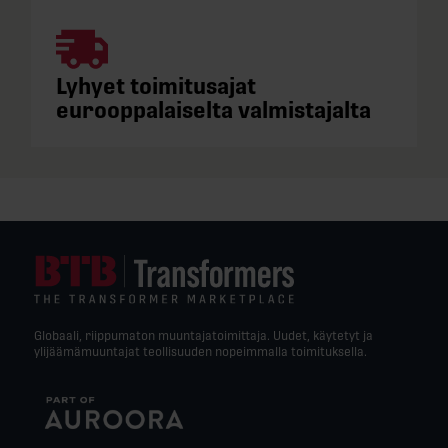
Lyhyet toimitusajat
eurooppalaiselta valmistajalta
Globaali, riippumaton muuntajatoimittaja. Uudet, käytetyt ja
ylijäämämuuntajat teollisuuden nopeimmalla toimituksella.