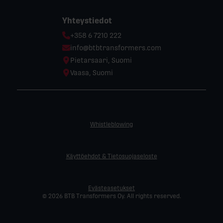
Yhteystiedot
Phone:
+358 6 7210 222
Email:
info@btbtransformers.com
Location:
Pietarsaari, Suomi
Location:
Vaasa, Suomi
Whistleblowing
Käyttöehdot & Tietosuojaseloste
Evästeasetukset
© 2026 BTB Transformers Oy. All rights reserved.