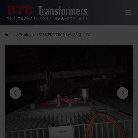
Siirry sisältöön
Valikko
Home
>
Products
>
SIEMENS 2500 kVA 22/0,4 kV
Edellinen dia
Seuraava