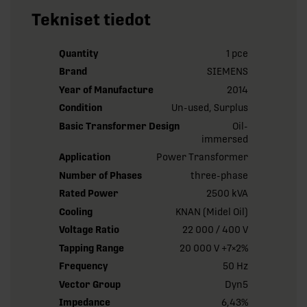
Tekniset tiedot
Quantity
1 pce
Brand
SIEMENS
Year of Manufacture
2014
Condition
Un-used, Surplus
Basic Transformer Design
Oil-
immersed
Application
Power Transformer
Number of Phases
three-phase
Rated Power
2500 kVA
Cooling
KNAN (Midel Oil)
Voltage Ratio
22 000 / 400 V
Tapping Range
20 000 V +7×2%
Frequency
50 Hz
Vector Group
Dyn5
Impedance
6,43%