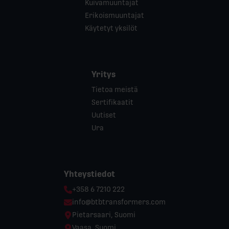
Kuivamuuntajat
Erikoismuuntajat
Käytetyt yksilöt
Yritys
Tietoa meistä
Sertifikaatit
Uutiset
Ura
Yhteystiedot
Phone:
+358 6 7210 222
Email:
info@btbtransformers.com
Location:
Pietarsaari, Suomi
Location:
Vaasa, Suomi