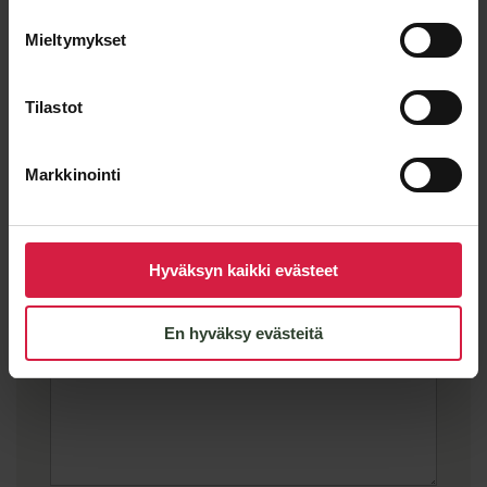
Mieltymykset
Sähköposti
*
Tilastot
Markkinointi
Viesti
Hyväksyn kaikki evästeet
En hyväksy evästeitä