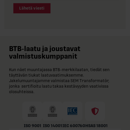
Lähetä viesti
BTB-​laatu ja joustavat
valmistuskumppanit
Kun näet muuntajassa BTB-​merkkilaatan, tiedät sen
täyttävän tiukat laatuvaatimuksemme.
Jakelumuuntajamme valmistaa SEM Transformatör,
jonka sertifioitu laatu takaa kestävyyden vaativissa
olosuhteissa.
ISO 9001
ISO 14001
IEC 60076
OHSAS 18001