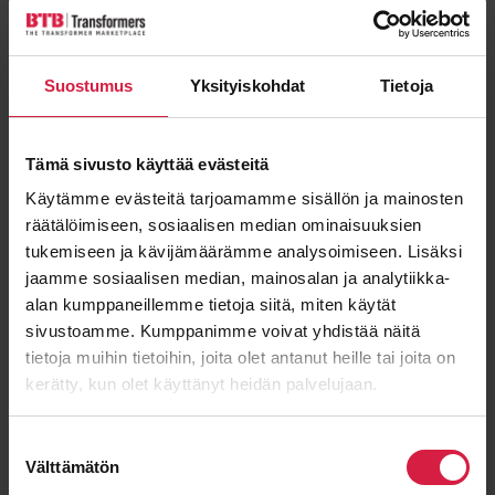
Vastaamme kaikkiin viesteihin 24h tunnin sisällä
Suostumus
Yksityiskohdat
Tietoja
Joakim Rönngård
Phone:
+358 400 279 833
Tämä sivusto käyttää evästeitä
Email:
joakim.ronngard@btbtransformers.
Käytämme evästeitä tarjoamamme sisällön ja mainosten
com
räätälöimiseen, sosiaalisen median ominaisuuksien
tukemiseen ja kävijämäärämme analysoimiseen. Lisäksi
"
*
" näyttää pakolliset kentät
jaamme sosiaalisen median, mainosalan ja analytiikka-
alan kumppaneillemme tietoja siitä, miten käytät
Etunimi
sivustoamme. Kumppanimme voivat yhdistää näitä
tietoja muihin tietoihin, joita olet antanut heille tai joita on
kerätty, kun olet käyttänyt heidän palvelujaan.
Sukunimi
Suostumuksen
Välttämätön
valinta