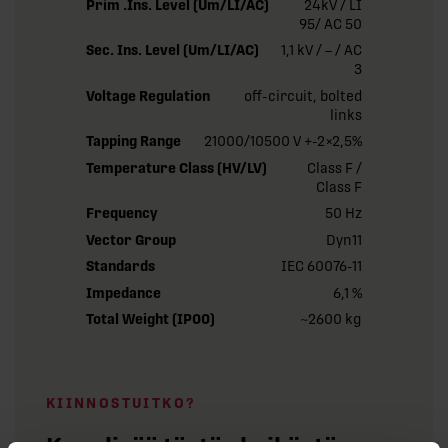
Prim .Ins. Level (Um/LI/AC)
24kV / LI
95/ AC 50
Sec. Ins. Level (Um/LI/AC)
1,1 kV / – / AC
3
Voltage Regulation
off-circuit, bolted
links
Tapping Range
21000/10500 V +-2×2,5%
Temperature Class (HV/LV)
Class F /
Class F
Frequency
50 Hz
Vector Group
Dyn11
Standards
IEC 60076-11
Impedance
6,1 %
Total Weight (IP00)
~2600 kg
KIINNOSTUITKO?
Kysy lisää tästä yksiköstä