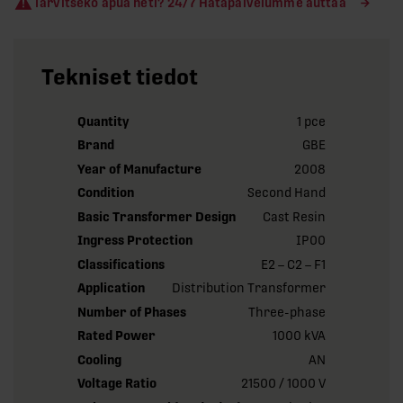
Tarvitseko apua heti? 24/7 Hätäpalvelumme auttaa
Tekniset tiedot
Quantity
1 pce
Brand
GBE
Year of Manufacture
2008
Condition
Second Hand
Basic Transformer Design
Cast Resin
Ingress Protection
IP00
Classifications
E2 – C2 – F1
Application
Distribution Transformer
Number of Phases
Three-phase
Rated Power
1000 kVA
Cooling
AN
Voltage Ratio
21500 / 1000 V