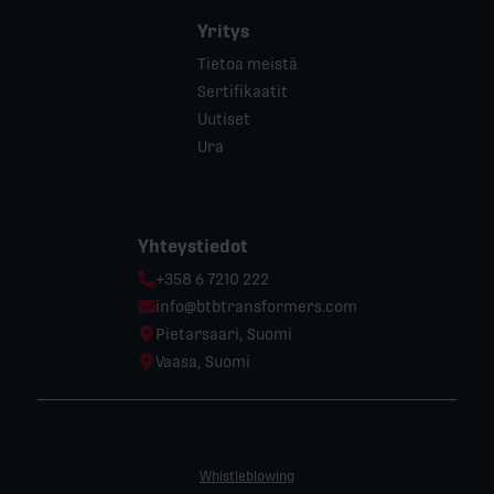
Yritys
Tietoa meistä
Sertifikaatit
Uutiset
Ura
Yhteystiedot
Phone:
+358 6 7210 222
Email:
info@btbtransformers.com
Location:
Pietarsaari, Suomi
Location:
Vaasa, Suomi
Whistleblowing