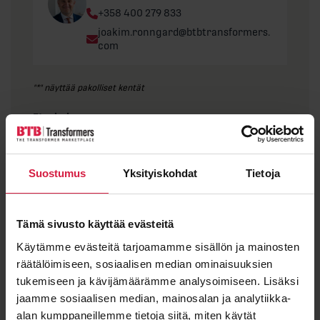
Phone:
+358 400 279 833
Email:
joakim.ronngard@btbtransformers.
com
"
*
" näyttää pakolliset kentät
Etunimi
Suostumus
Yksityiskohdat
Tietoja
Sukunimi
Tämä sivusto käyttää evästeitä
Käytämme evästeitä tarjoamamme sisällön ja mainosten
räätälöimiseen, sosiaalisen median ominaisuuksien
Sähköposti
*
tukemiseen ja kävijämäärämme analysoimiseen. Lisäksi
jaamme sosiaalisen median, mainosalan ja analytiikka-
alan kumppaneillemme tietoja siitä, miten käytät