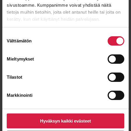
sivustoamme. Kumppanimme voivat yhdistää näitä
tietoja muihin tietoihin, joita olet antanut heille tai joita on
Viesti
kerätty, kun olet käyttänyt heidän palvelujaan.
Suostumuksen
Välttämätön
valinta
Mieltymykset
Tilastot
Markkinointi
Lähetä viesti
Hyväksyn kaikki evästeet