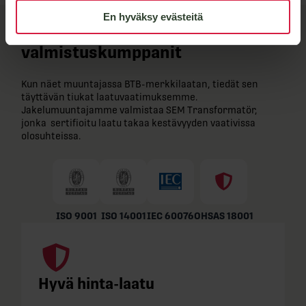
En hyväksy evästeitä
BTB-​laatu ja joustavat
valmistuskumppanit
Kun näet muuntajassa BTB-​merkkilaatan, tiedät sen
täyttävän tiukat laatuvaatimuksemme.
Jakelumuuntajamme valmistaa SEM Transformatör,
jonka sertifioitu laatu takaa kestävyyden vaativissa
olosuhteissa.
ISO 9001
ISO 14001
IEC 60076
OHSAS 18001
Hyvä hinta-laatu