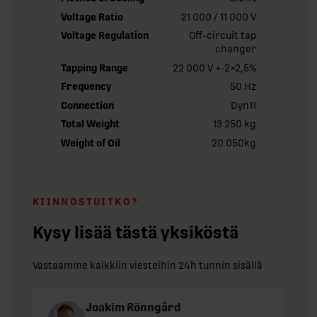
Voltage Ratio
21 000 / 11 000 V
Voltage Regulation
Off-circuit tap
changer
Tapping Range
22 000 V +-2×2,5%
Frequency
50 Hz
Connection
Dyn11
Total Weight
13 250 kg
Weight of Oil
20 050kg
KIINNOSTUITKO?
Kysy lisää tästä yksiköstä
Vastaamme kaikkiin viesteihin 24h tunnin sisällä
Joakim Rönngård