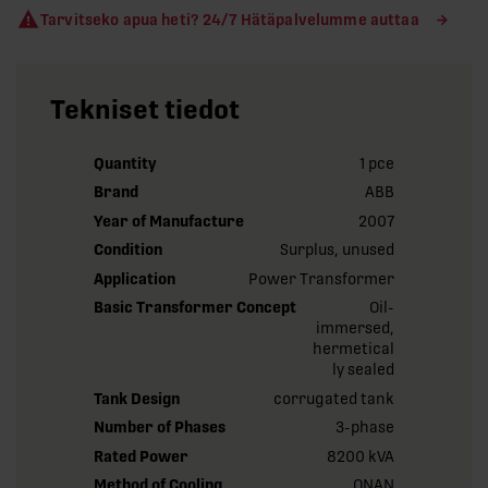
Tarvitseko apua heti? 24/7 Hätäpalvelumme auttaa
Tekniset tiedot
Quantity
1 pce
Brand
ABB
Year of Manufacture
2007
Condition
Surplus, unused
Application
Power Transformer
Basic Transformer Concept
Oil-
immersed,
hermetical
ly sealed
Tank Design
corrugated tank
Number of Phases
3-phase
Rated Power
8200 kVA
Method of Cooling
ONAN