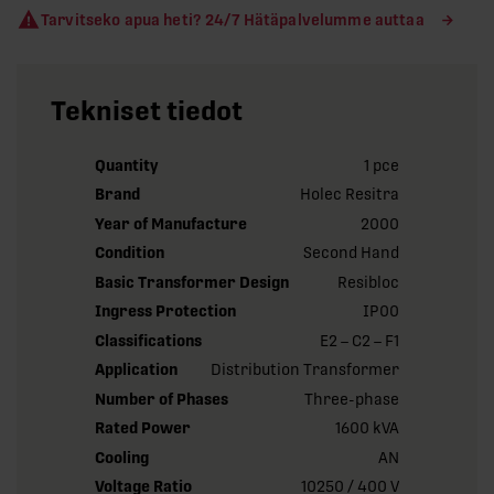
Tarvitseko apua heti? 24/7 Hätäpalvelumme auttaa
Tekniset tiedot
Quantity
1 pce
Brand
Holec Resitra
Year of Manufacture
2000
Condition
Second Hand
Basic Transformer Design
Resibloc
Ingress Protection
IP00
Classifications
E2 – C2 – F1
Application
Distribution Transformer
Number of Phases
Three-phase
Rated Power
1600 kVA
Cooling
AN
Voltage Ratio
10250 / 400 V