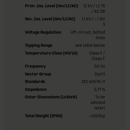
Prim .Ins. Level (Um/LI/AC)
12 kV / LI 75
/ AC 28
Sec. Ins. Level (Um/LI/AC)
1,1 kV / – / AC
3
Voltage Regulation
off-circuit, bolted
links
Tapping Range
see table below
Temperature Class (HV/LV)
Class F /
Class F
Frequency
50 Hz
Vector Group
Dyn11
Standards
IEC 60076-11
Impedance
5,77 %
Outer Dimensions (LxWxH)
To be
advised
later!
Total Weight (IP00)
~4250kg