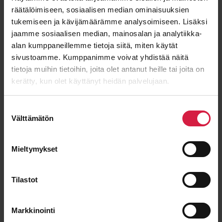
räätälöimiseen, sosiaalisen median ominaisuuksien
Sukunimi
tukemiseen ja kävijämäärämme analysoimiseen. Lisäksi
jaamme sosiaalisen median, mainosalan ja analytiikka-
alan kumppaneillemme tietoja siitä, miten käytät
sivustoamme. Kumppanimme voivat yhdistää näitä
Sähköposti
*
tietoja muihin tietoihin, joita olet antanut heille tai joita on
kerätty, kun olet käyttänyt heidän palvelujaan.
Suostumuksen
Välttämätön
valinta
Viesti
Mieltymykset
Tilastot
Markkinointi