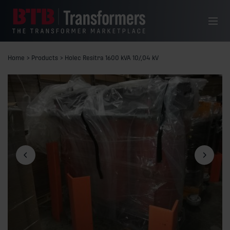
Siirry sisältöön
Valikko
Home
>
Products
>
Holec Resitra 1600 kVA 10/,04 kV
Edellinen dia
Seuraava