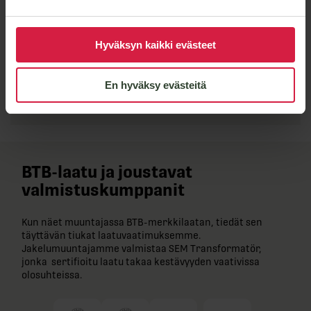
Hyväksyn kaikki evästeet
Lähetä viesti
En hyväksy evästeitä
BTB-​laatu ja joustavat
valmistuskumppanit
Kun näet muuntajassa BTB-​merkkilaatan, tiedät sen
täyttävän tiukat laatuvaatimuksemme.
Jakelumuuntajamme valmistaa SEM Transformatör,
jonka sertifioitu laatu takaa kestävyyden vaativissa
olosuhteissa.