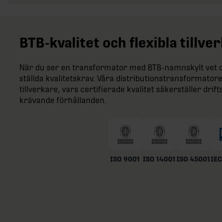
BTB-kvalitet och flexibla tillv
När du ser en transformator med BTB-namnskylt vet du
ställda kvalitetskrav. Våra distributionstransformatore
tillverkare, vars certifierade kvalitet säkerställer dr
krävande förhållanden.
ISO 9001
ISO 14001
ISO 45001
IEC