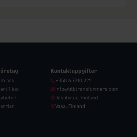
Företag
Kontaktuppgifter
Phone:
m oss
+358 6 7210 222
Email:
ertifikat
info@btbtransformers.com
Location:
yheter
Jakobstad, Finland
Location:
arriär
Vasa, Finland