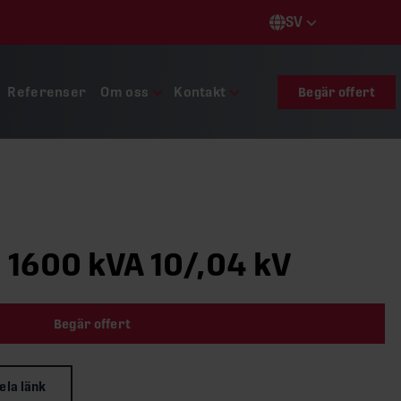
SV
Languages
Referenser
Om oss
Kontakt
Begär offert
 1600 kVA 10/,04 kV
Begär offert
ela länk