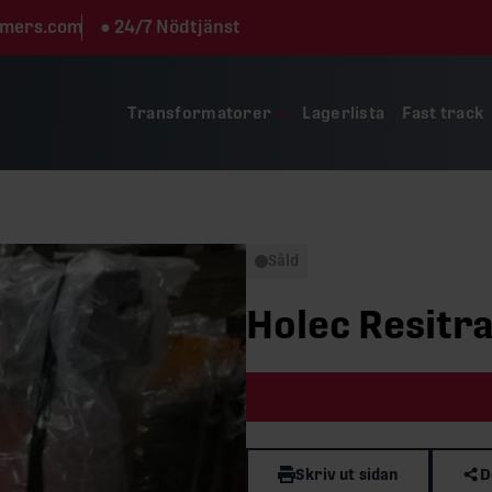
rmers.com
●
24/7 Nödtjänst
Transformatorer
Lagerlista
Fast track
Såld
Holec Resitra
Skriv ut sidan
D