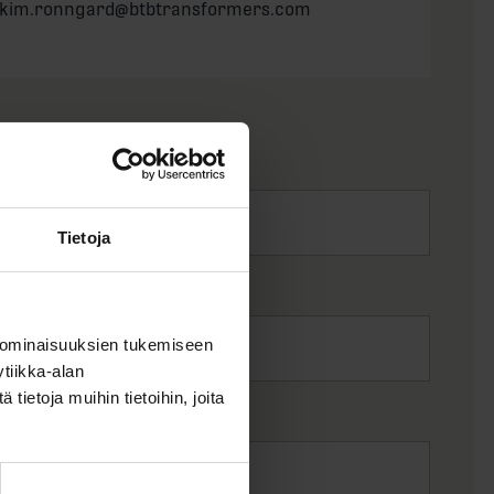
il:
akim.ronngard@btbtransformers.com
Tietoja
 ominaisuuksien tukemiseen
tiikka-alan
ietoja muihin tietoihin, joita