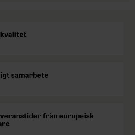
kvalitet
igt samarbete
everanstider från europeisk
are