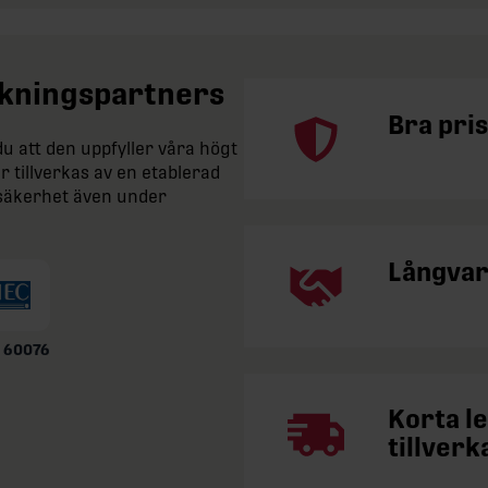
erkningspartners
Bra pris
 att den uppfyller våra högt
r tillverkas av en etablerad
iftsäkerhet även under
Långvar
 60076
Korta l
tillverk