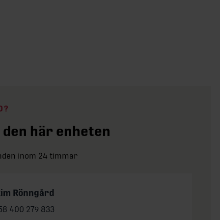
D?
 den här enheten
anden inom 24 timmar
kim Rönngård
one:
58 400 279 833