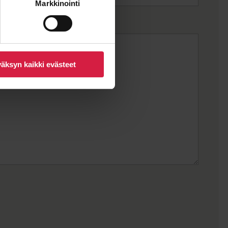
Markkinointi
äksyn kaikki evästeet