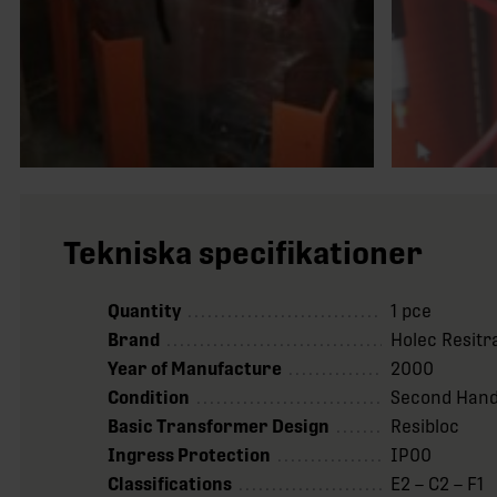
Tekniska specifikationer
Quantity
1 pce
Brand
Holec Resitr
Year of Manufacture
2000
Condition
Second Han
Basic Transformer Design
Resibloc
Ingress Protection
IP00
Classifications
E2 – C2 – F1