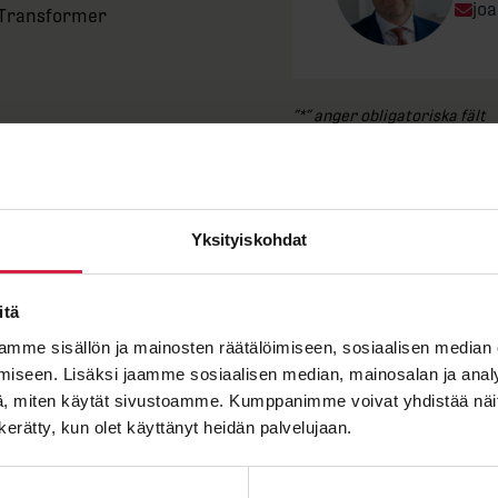
Ema
jo
n Transformer
e
”
*
” anger obligatoriska fält
V
 / AC 28
Förnamn
 3
olted links
Yksityiskohdat
low
ss F
Efternamn
itä
mme sisällön ja mainosten räätälöimiseen, sosiaalisen median
iseen. Lisäksi jaamme sosiaalisen median, mainosalan ja analy
, miten käytät sivustoamme. Kumppanimme voivat yhdistää näitä t
E-post
*
 later!
n kerätty, kun olet käyttänyt heidän palvelujaan.