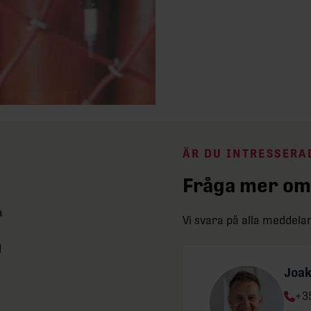
ÄR DU INTRESSERA
Fråga mer om
a
Vi svara på alla meddel
d
Joa
Ph
+3