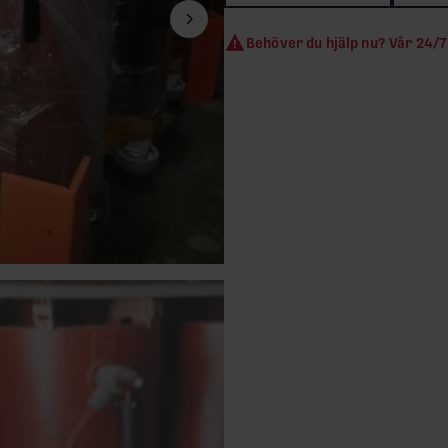
Nästa bild
Behöver du hjälp nu? Vår 24/7