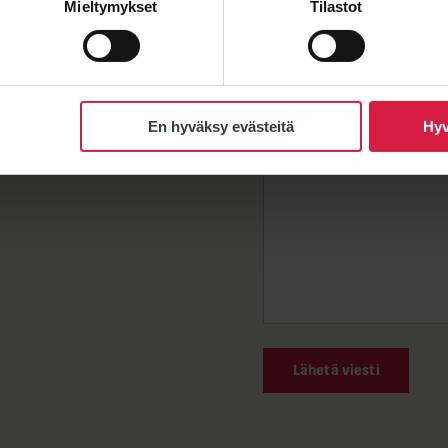
Mieltymykset
Tilastot
Meddelande
En hyväksy evästeitä
Hyv
Lähetä viesti