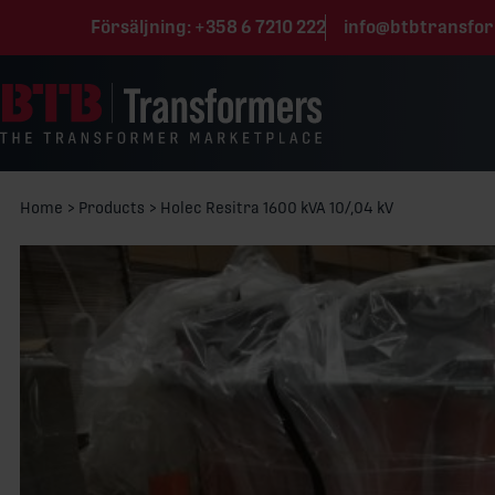
Hoppa till innehåll
Försäljning:
+358 6 7210 222
info@btbtransfo
Home
>
Products
>
Holec Resitra 1600 kVA 10/,04 kV