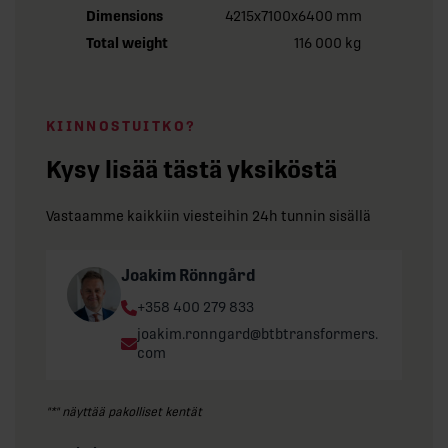
Dimensions
4215x7100x6400 mm
Total weight
116 000 kg
KIINNOSTUITKO?
Kysy lisää tästä yksiköstä
Vastaamme kaikkiin viesteihin 24h tunnin sisällä
Joakim Rönngård
Phone:
+358 400 279 833
Email:
joakim.ronngard@btbtransformers.
com
"
*
" näyttää pakolliset kentät