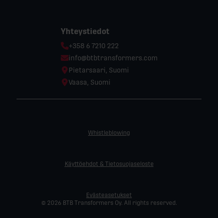
Yhteystiedot
Phone:
+358 6 7210 222
Email:
info@btbtransformers.com
Location:
Pietarsaari, Suomi
Location:
Vaasa, Suomi
Whistleblowing
Käyttöehdot & Tietosuojaseloste
Evästeasetukset
© 2026 BTB Transformers Oy. All rights reserved.