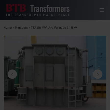
Siirry sisältöön
Valikko
Home
>
Products
>
TBA 80 MVA Arc Furnace 34,5 kV
Edellinen dia
Seuraava