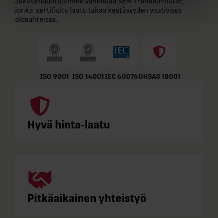
Jakelumuuntajamme valmistaa SEM Transformatör,
jonka sertifioitu laatu takaa kestävyyden vaativissa
olosuhteissa.
ISO 9001
ISO 14001
IEC 60076
OHSAS 18001
Hyvä hinta-laatu
Pitkäaikainen yhteistyö