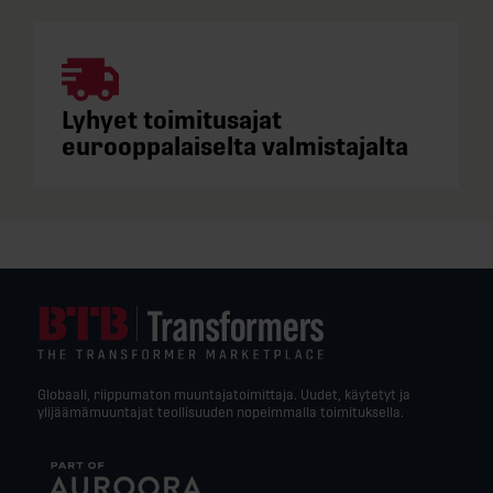
Lyhyet toimitusajat
eurooppalaiselta valmistajalta
Globaali, riippumaton muuntajatoimittaja. Uudet, käytetyt ja
ylijäämämuuntajat teollisuuden nopeimmalla toimituksella.