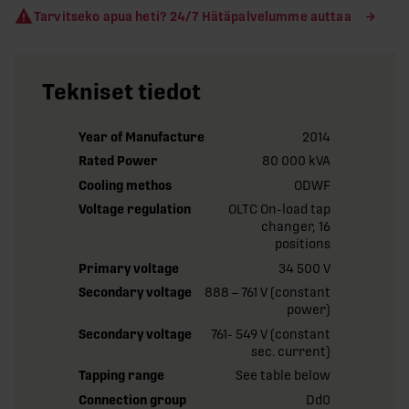
Tarvitseko apua heti? 24/7 Hätäpalvelumme auttaa
Tekniset tiedot
Year of Manufacture
2014
Rated Power
80 000 kVA
Cooling methos
ODWF
Voltage regulation
OLTC On-load tap
changer, 16
positions
Primary voltage
34 500 V
Secondary voltage
888 – 761 V (constant
power)
Secondary voltage
761- 549 V (constant
sec. current)
Tapping range
See table below
Connection group
Dd0