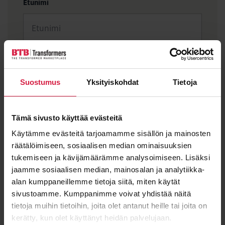
Etunimi
Sukunimi
Suostumus
Yksityiskohdat
Tietoja
Sähköposti
*
Tämä sivusto käyttää evästeitä
Käytämme evästeitä tarjoamamme sisällön ja mainosten
räätälöimiseen, sosiaalisen median ominaisuuksien
tukemiseen ja kävijämäärämme analysoimiseen. Lisäksi
jaamme sosiaalisen median, mainosalan ja analytiikka-
Viesti
alan kumppaneillemme tietoja siitä, miten käytät
sivustoamme. Kumppanimme voivat yhdistää näitä
tietoja muihin tietoihin, joita olet antanut heille tai joita on
kerätty, kun olet käyttänyt heidän palvelujaan.