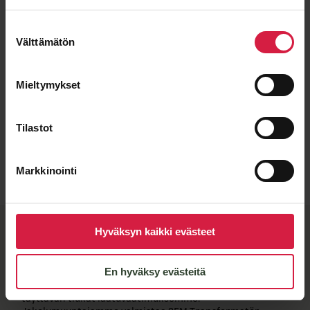
Suostumuksen
Välttämätön
valinta
Mieltymykset
Tilastot
Lähetä viesti
Markkinointi
BTB-​laatu ja joustavat
Hyväksyn kaikki evästeet
valmistuskumppanit
En hyväksy evästeitä
Kun näet muuntajassa BTB-​merkkilaatan, tiedät sen
täyttävän tiukat laatuvaatimuksemme.