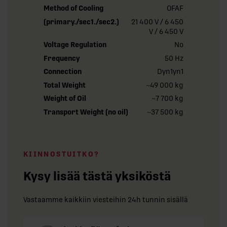
Method of Cooling
OFAF
(primary./sec1./sec2.)
21 400 V / 6 450
V / 6 450 V
Voltage Regulation
No
Frequency
50 Hz
Connection
Dyn1yn1
Total Weight
~49 000 kg
Weight of Oil
~7 700 kg
Transport Weight (no oil)
~37 500 kg
KIINNOSTUITKO?
Kysy lisää tästä yksiköstä
Vastaamme kaikkiin viesteihin 24h tunnin sisällä