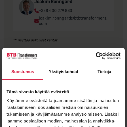
Joakim Rönngård
Phone:
+358 400 279 833
Email:
joakim.ronngard@btbtransformers.
com
"
*
" näyttää pakolliset kentät
Etunimi
Suostumus
Yksityiskohdat
Tietoja
Sukunimi
Tämä sivusto käyttää evästeitä
Käytämme evästeitä tarjoamamme sisällön ja mainosten
räätälöimiseen, sosiaalisen median ominaisuuksien
tukemiseen ja kävijämäärämme analysoimiseen. Lisäksi
Sähköposti
*
jaamme sosiaalisen median, mainosalan ja analytiikka-