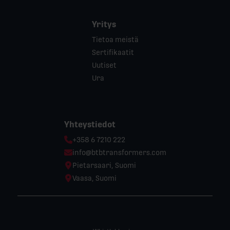
Yritys
Tietoa meistä
Sertifikaatit
Uutiset
Ura
Yhteystiedot
Phone:
+358 6 7210 222
Email:
info@btbtransformers.com
Location:
Pietarsaari, Suomi
Location:
Vaasa, Suomi