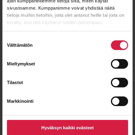
alan kumppaneillemme tietoja siitä, miten käytät
sivustoamme. Kumppanimme voivat yhdistää näitä
tietoja muihin tietoihin, joita olet antanut heille tai joita on
Viesti
kerätty, kun olet käyttänyt heidän palvelujaan.
Suostumuksen
Välttämätön
valinta
Mieltymykset
Tilastot
Markkinointi
Lähetä viesti
Hyväksyn kaikki evästeet