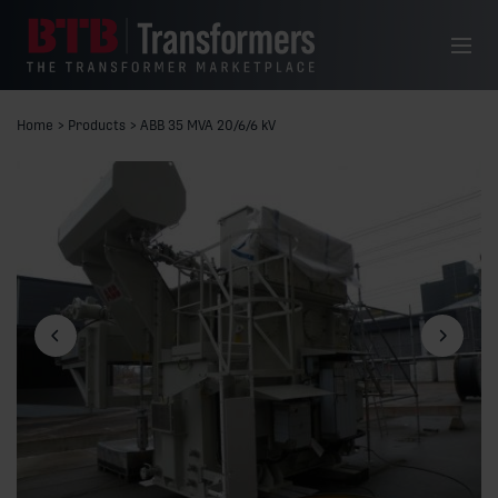
Siirry sisältöön
Valikko
Home
>
Products
>
ABB 35 MVA 20/6/6 kV
Edellinen dia
Seuraava