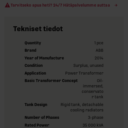
Tarvitseko apua heti? 24/7 Hätäpalvelumme auttaa
Tekniset tiedot
Quantity
1 pce
Brand
ABB
Year of Manufacture
2014
Condition
Surplus, unused
Application
Power Transformer
Basic Transformer Concept
Oil-
immersed,
conservato
r tank
Tank Design
Rigid tank, detachable
cooling radiators
Number of Phases
3-phase
Rated Power
35 000 kVA