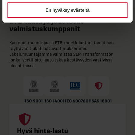
En hyväksy evästeitä
BTB-​laatu ja joustavat
valmistuskumppanit
Kun näet muuntajassa BTB-​merkkilaatan, tiedät sen
täyttävän tiukat laatuvaatimuksemme.
Jakelumuuntajamme valmistaa SEM Transformatör,
jonka sertifioitu laatu takaa kestävyyden vaativissa
olosuhteissa.
ISO 9001
ISO 14001
IEC 60076
OHSAS 18001
Hyvä hinta-laatu