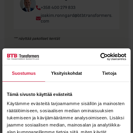
Phone:
+358 400 279 833
Email:
joakim.ronngard@btbtransformers.
com
"
*
" näyttää pakolliset kentät
Etunimi
Suostumus
Yksityiskohdat
Tietoja
Sukunimi
Tämä sivusto käyttää evästeitä
Käytämme evästeitä tarjoamamme sisällön ja mainosten
räätälöimiseen, sosiaalisen median ominaisuuksien
Sähköposti
*
tukemiseen ja kävijämäärämme analysoimiseen. Lisäksi
jaamme sosiaalisen median, mainosalan ja analytiikka-
alan kumppaneillemme tietoja siitä, miten käytät