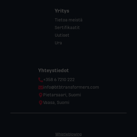
Yritys
Tietoa meistä
Sertifikaatit
Uutiset
Ura
Yhteystiedot
Phone:
+358 6 7210 222
Email:
info@btbtransformers.com
Location:
Pietarsaari, Suomi
Location:
Vaasa, Suomi
Whistleblowing