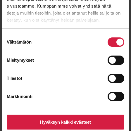
sivustoamme. Kumppanimme voivat yhdistää näitä
tietoja muihin tietoihin, joita olet antanut heille tai joita on
Viesti
kerätty, kun olet käyttänyt heidän palvelujaan.
Suostumuksen
Välttämätön
valinta
Mieltymykset
Tilastot
Markkinointi
Lähetä viesti
Hyväksyn kaikki evästeet