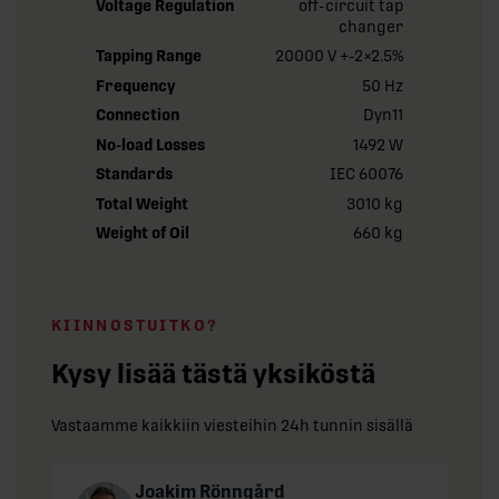
Voltage Regulation
off-circuit tap
changer
Tapping Range
20000 V +-2×2.5%
Frequency
50 Hz
Connection
Dyn11
No-load Losses
1492 W
Standards
IEC 60076
Total Weight
3010 kg
Weight of Oil
660 kg
KIINNOSTUITKO?
Kysy lisää tästä yksiköstä
Vastaamme kaikkiin viesteihin 24h tunnin sisällä
Joakim Rönngård