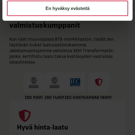
En hyväksy evästeitä
BTB-​laatu ja joustavat
valmistuskumppanit
Kun näet muuntajassa BTB-​merkkilaatan, tiedät sen
täyttävän tiukat laatuvaatimuksemme.
Jakelumuuntajamme valmistaa SEM Transformatör,
jonka sertifioitu laatu takaa kestävyyden vaativissa
olosuhteissa.
ISO 9001
ISO 14001
IEC 60076
OHSAS 18001
Hyvä hinta-laatu