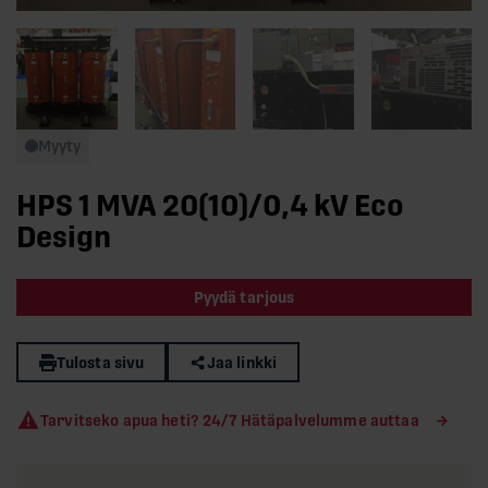
Myyty
HPS 1 MVA 20(10)/0,4 kV Eco
Design
Pyydä tarjous
Tulosta sivu
Jaa linkki
Tarvitseko apua heti? 24/7 Hätäpalvelumme auttaa