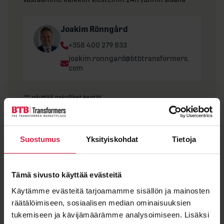
Joakim Rönngård
Phone:
+358 400 279 833
Email:
joakim.ronngard@btbtransformers.
com
"
*
" näyttää pakolliset kentät
Etunimi
Suostumus
Yksityiskohdat
Tietoja
Sukunimi
Tämä sivusto käyttää evästeitä
Käytämme evästeitä tarjoamamme sisällön ja mainosten
räätälöimiseen, sosiaalisen median ominaisuuksien
tukemiseen ja kävijämäärämme analysoimiseen. Lisäksi