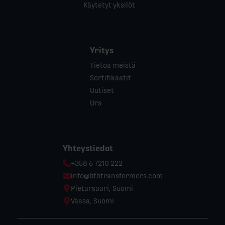
Käytetyt yksilöt
Yritys
Tietoa meistä
Sertifikaatit
Uutiset
Ura
Yhteystiedot
Phone:
+358 6 7210 222
Email:
info@btbtransformers.com
Location:
Pietarsaari, Suomi
Location:
Vaasa, Suomi