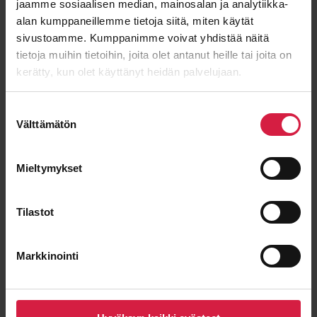
jaamme sosiaalisen median, mainosalan ja analytiikka-
Sähköposti
*
alan kumppaneillemme tietoja siitä, miten käytät
sivustoamme. Kumppanimme voivat yhdistää näitä
tietoja muihin tietoihin, joita olet antanut heille tai joita on
kerätty, kun olet käyttänyt heidän palvelujaan.
Viesti
Suostumuksen
Välttämätön
valinta
Mieltymykset
Tilastot
Markkinointi
Lähetä viesti