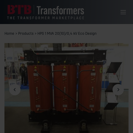
Siirry sisältöön
Valikko
Home
>
Products
>
HPS 1 MVA 20(10)/0,4 kV Eco Design
Edellinen dia
Seuraava