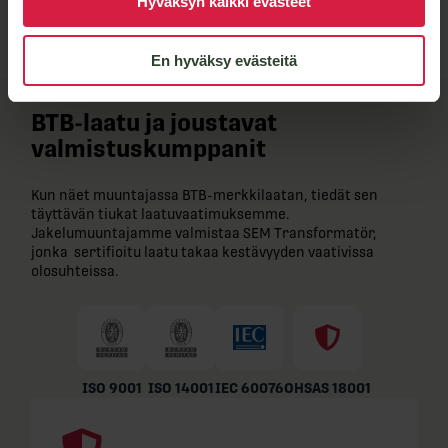
Hyväksyn kaikki evästeet
En hyväksy evästeitä
BTB-​laatu ja joustavat
valmistuskumppanit
Kun näet muuntajassa BTB-​merkkilaatan, tiedät sen
täyttävän tiukat laatuvaatimuksemme.
Jakelumuuntajamme valmistaa SEM Transformatör,
jonka sertifioitu laatu takaa kestävyyden vaativissa
olosuhteissa.
ISO 9001
ISO 14001
IEC 60076
OHSAS 18001