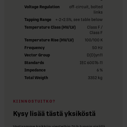
Voltage Regulation
off-circuit, bolted
links
Tapping Range
+-2×2.5%, see table below
Temperature Class (HV/LV)
Class F /
Class F
Temperature Rise (HV/LV)
100/100 K
Frequency
50 Hz
Vector Group
D(D)yn11
Standards
IEC 60076-11
Impedance
6 %
Total Weigth
3352 kg
KIINNOSTUITKO?
Kysy lisää tästä yksiköstä
Vastaamme kaikkiin viesteihin 24h tunnin sisällä