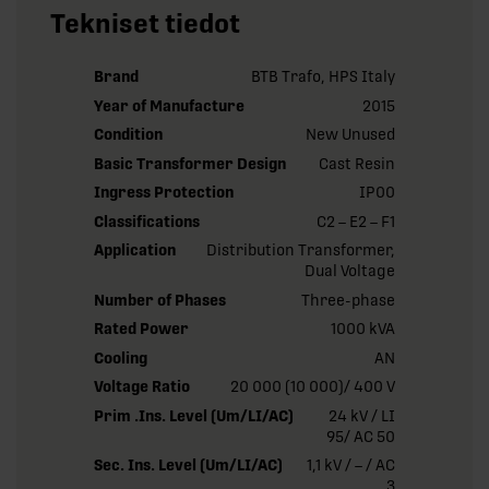
Tekniset tiedot
Brand
BTB Trafo, HPS Italy
Year of Manufacture
2015
Condition
New Unused
Basic Transformer Design
Cast Resin
Ingress Protection
IP00
Classifications
C2 – E2 – F1
Application
Distribution Transformer,
Dual Voltage
Number of Phases
Three-phase
Rated Power
1000 kVA
Cooling
AN
Voltage Ratio
20 000 (10 000)/ 400 V
Prim .Ins. Level (Um/LI/AC)
24 kV / LI
95/ AC 50
Sec. Ins. Level (Um/LI/AC)
1,1 kV / – / AC
3