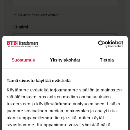
"
*
" näyttää pakolliset kentät
Etunimi
Sukunimi
Suostumus
Yksityiskohdat
Tietoja
Tämä sivusto käyttää evästeitä
Käytämme evästeitä tarjoamamme sisällön ja mainosten
Sähköposti
*
räätälöimiseen, sosiaalisen median ominaisuuksien
tukemiseen ja kävijämäärämme analysoimiseen. Lisäksi
jaamme sosiaalisen median, mainosalan ja analytiikka-
alan kumppaneillemme tietoja siitä, miten käytät
Viesti
sivustoamme. Kumppanimme voivat yhdistää näitä