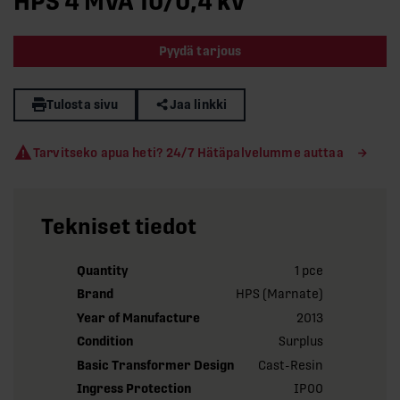
HPS 4 MVA 10/0,4 kV
Pyydä tarjous
Tulosta sivu
Jaa linkki
Tarvitseko apua heti? 24/7 Hätäpalvelumme auttaa
Tekniset tiedot
Quantity
1 pce
Brand
HPS (Marnate)
Year of Manufacture
2013
Condition
Surplus
Basic Transformer Design
Cast-Resin
Ingress Protection
IP00