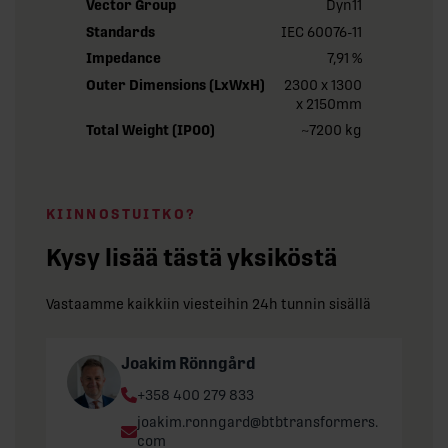
Vector Group
Dyn11
Standards
IEC 60076-11
Impedance
7,91 %
Outer Dimensions (LxWxH)
2300 x 1300
x 2150mm
Total Weight (IP00)
~7200 kg
KIINNOSTUITKO?
Kysy lisää tästä yksiköstä
Vastaamme kaikkiin viesteihin 24h tunnin sisällä
Joakim Rönngård
Phone:
+358 400 279 833
Email:
joakim.ronngard@btbtransformers.
com