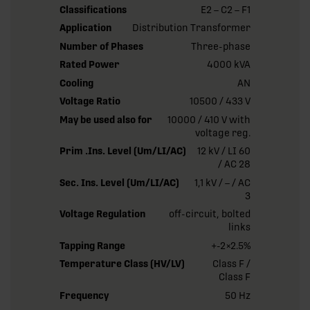
Classifications
E2 – C2 – F1
Application
Distribution Transformer
Number of Phases
Three-phase
Rated Power
4000 kVA
Cooling
AN
Voltage Ratio
10500 / 433 V
May be used also for
10000 / 410 V with
voltage reg.
Prim .Ins. Level (Um/LI/AC)
12 kV / LI 60
/ AC 28
Sec. Ins. Level (Um/LI/AC)
1,1 kV / – / AC
3
Voltage Regulation
off-circuit, bolted
links
Tapping Range
+-2×2.5%
Temperature Class (HV/LV)
Class F /
Class F
Frequency
50 Hz