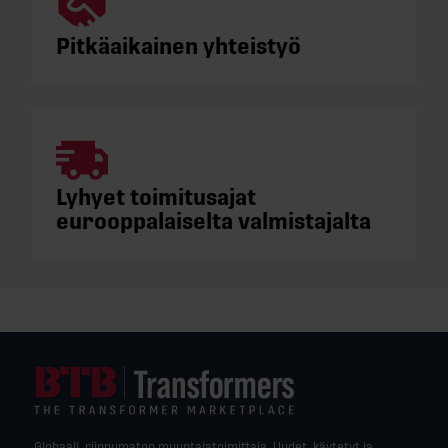
Pitkäaikainen yhteistyö
Lyhyet toimitusajat
eurooppalaiselta valmistajalta
Globaali, riippumaton muuntajatoimittaja. Uudet, käytetyt ja