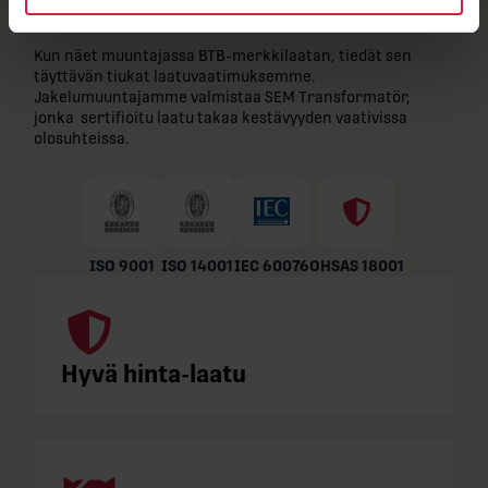
valmistuskumppanit
Kun näet muuntajassa BTB-​merkkilaatan, tiedät sen
täyttävän tiukat laatuvaatimuksemme.
Jakelumuuntajamme valmistaa SEM Transformatör,
jonka sertifioitu laatu takaa kestävyyden vaativissa
olosuhteissa.
ISO 9001
ISO 14001
IEC 60076
OHSAS 18001
Hyvä hinta-laatu