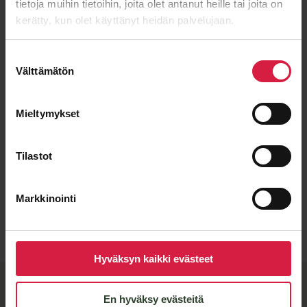
tietoja muihin tietoihin, joita olet antanut heille tai joita on
kerätty, kun olet käyttänyt heidän palvelujaan.
Suostumuksen
Välttämätön
valinta
Mieltymykset
Tilastot
Lähetä viesti
Markkinointi
Hyväksyn kaikki evästeet
BTB-​laatu ja joustavat
En hyväksy evästeitä