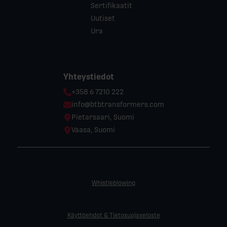
Sertifikaatit
Uutiset
Ura
Yhteystiedot
Phone:
+358 6 7210 222
Email:
info@btbtransformers.com
Location:
Pietarsaari, Suomi
Location:
Vaasa, Suomi
Whistleblowing
Käyttöehdot & Tietosuojaseloste