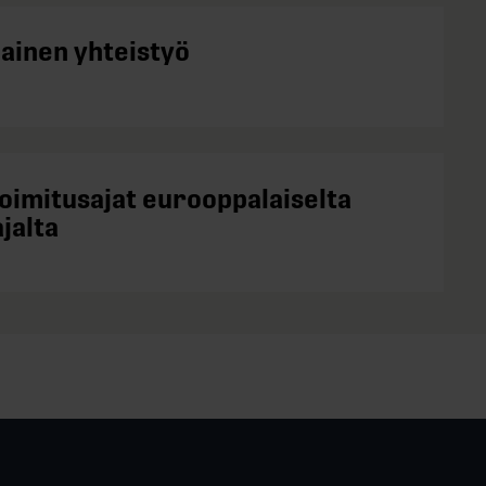
kainen yhteistyö
toimitusajat eurooppalaiselta
jalta