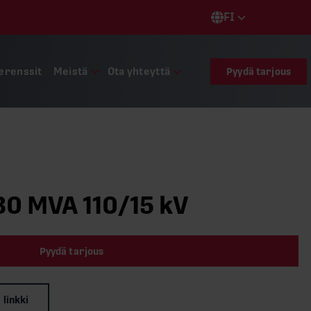
FI
Languages
erenssit
Meistä
Ota yhteyttä
Pyydä tarjous
80 MVA 110/15 kV
Pyydä tarjous
 linkki