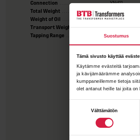
Connection
YNd11
Total Weight
~68 000 kg
Weight of Oil
~14 000 kg
Transport Weight
~39 500 kg
Tapping Range
± 2 x 2,5 %
Suostumus
Tämä sivusto käyttää eväste
Käytämme evästeitä tarjoama
ja kävijämäärämme analysoim
kumppaneillemme tietoja siitä
olet antanut heille tai joita o
Suostumuksen
Välttämätön
valinta