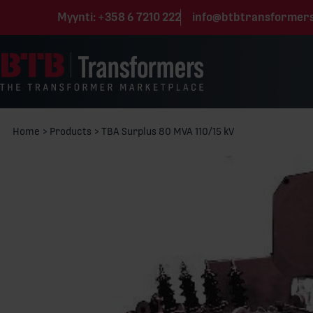
Siirry sisältöön
Myynti:
+358 6 7210 222
info@btbtransformer
Home
>
Products
>
TBA Surplus 80 MVA 110/15 kV