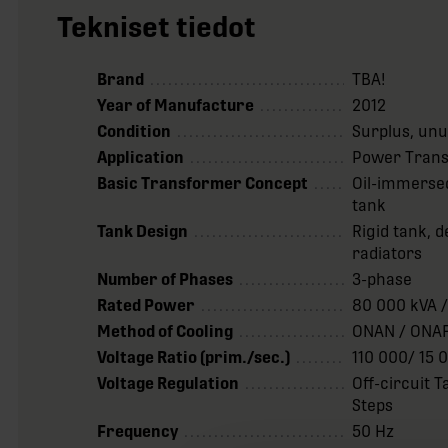
Tekniset tiedot
Brand
TBA!
Year of Manufacture
2012
Condition
Surplus, un
Application
Power Tran
Basic Transformer Concept
Oil-immerse
tank
Tank Design
Rigid tank, 
radiators
Number of Phases
3-phase
Rated Power
80 000 kVA 
Method of Cooling
ONAN / ONA
Voltage Ratio (prim./sec.)
110 000/ 15 
Voltage Regulation
Off-circuit 
Steps
Frequency
50 Hz