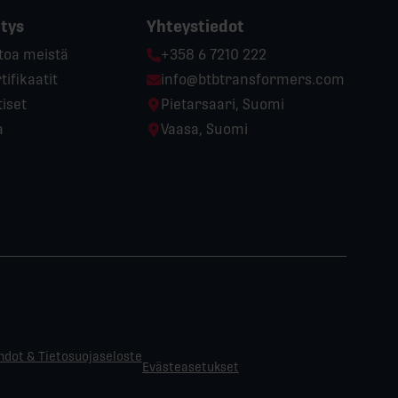
itys
Yhteystiedot
Phone:
toa meistä
+358 6 7210 222
Email:
tifikaatit
info@btbtransformers.com
Location:
iset
Pietarsaari, Suomi
Location:
a
Vaasa, Suomi
hdot & Tietosuojaseloste
Evästeasetukset