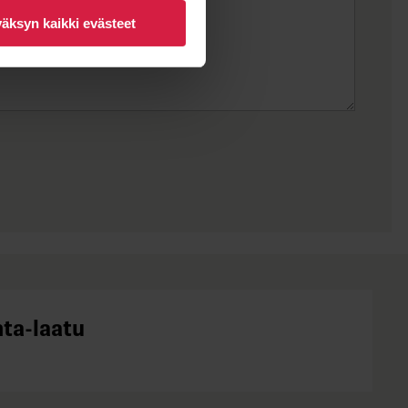
äksyn kaikki evästeet
nta-laatu