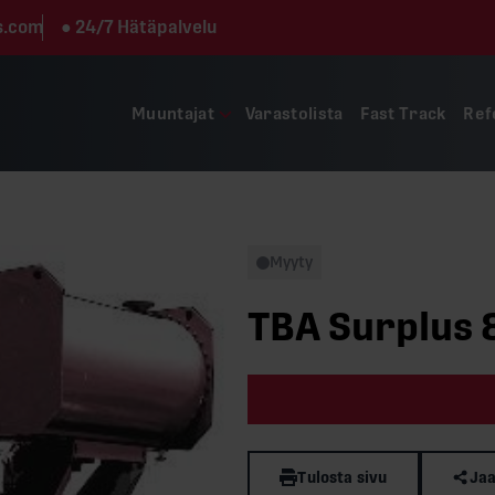
s.com
●
24/7 Hätäpalvelu
Muuntajat
Varastolista
Fast Track
Ref
Myyty
TBA Surplus 
Tulosta sivu
Jaa