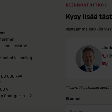
KIINNOSTUITKO?
Kysy lisää täs
Vastaamme kaikkiin viest
used
sformer
d, conservator
Joa
Ph
+3
detachable cooling
Ema
jo
/ 80 000 kVA
F
"
*
" näyttää pakolliset kentät
000 V
Tap Changer in ± 2
Etunimi