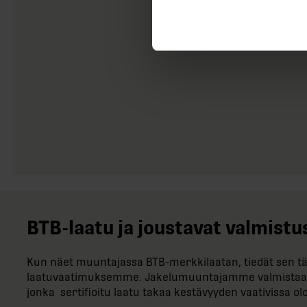
BTB-​laatu ja joustavat valmis
Kun näet muuntajassa BTB-​merkkilaatan, tiedät sen tä
laatuvaatimuksemme. Jakelumuuntajamme valmistaa
jonka sertifioitu laatu takaa kestävyyden vaativissa ol