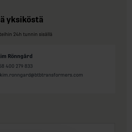
tä yksiköstä
eihin 24h tunnin sisällä
kim Rönngård
one:
58 400 279 833
il:
akim.ronngard@btbtransformers.com