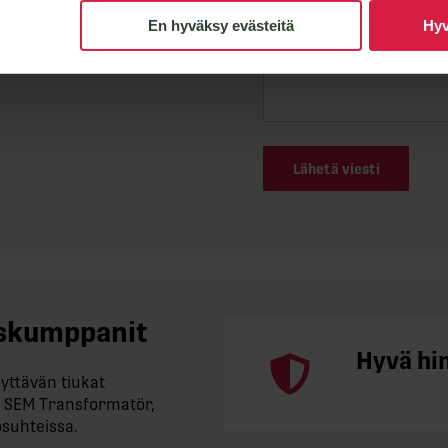
En hyväksy evästeitä
Hyv
Lähetä viesti
tuskumppanit
Hyvä hi
yttävän tiukat
 SEM Transformatör,
osuhteissa.