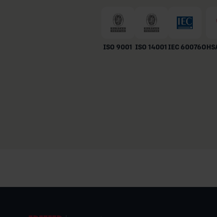
ISO 9001
ISO 14001
IEC 60076
OHSA