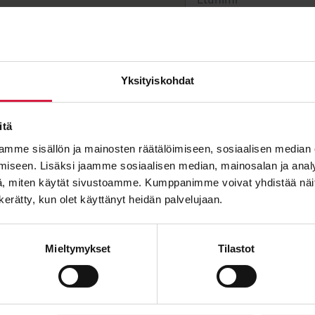
Sukunimi
Yksityiskohdat
Sähköposti
*
itä
mme sisällön ja mainosten räätälöimiseen, sosiaalisen median
iseen. Lisäksi jaamme sosiaalisen median, mainosalan ja analy
, miten käytät sivustoamme. Kumppanimme voivat yhdistää näitä t
n kerätty, kun olet käyttänyt heidän palvelujaan.
Viesti
Mieltymykset
Tilastot