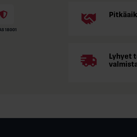
Pitkäai
S 18001
Lyhyet 
valmista