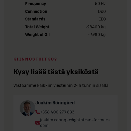
Frequency
50 Hz
Connection
Dd0
Standards
IEC
Total Weight
~28400 kg
Weight of Oil
~6980 kg
KIINNOSTUITKO?
Kysy lisää tästä yksiköstä
Vastaamme kaikkiin viesteihin 24h tunnin sisällä
Joakim Rönngård
Phone:
+358 400 279 833
Email:
joakim.ronngard@btbtransformers.
com