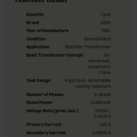
Quantity
1 pce
Brand
ASEA
Year of Manufacture
1984
Condition
Second Hand
Application
Rectifier Transformer
Basic Transformer Concept
Oil-
immersed,
conservato
r tank
Tank Design
Rigid tank, detachable
cooling radiators
Number of Phases
3-phase
Rated Power
14380 kVA
Voltage Ratio (prim./sec.)
20500 /
2×1070 V
Primary Current
405 A
Secondary Current
2×3878 A