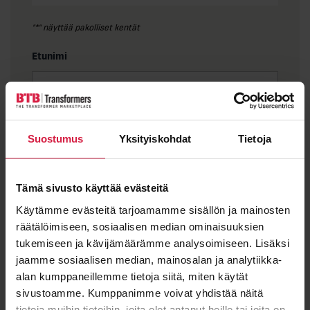
"
*
" näyttää pakolliset kentät
Etunimi
Sukunimi
Suostumus
Yksityiskohdat
Tietoja
Tämä sivusto käyttää evästeitä
Käytämme evästeitä tarjoamamme sisällön ja mainosten
Sähköposti
*
räätälöimiseen, sosiaalisen median ominaisuuksien
tukemiseen ja kävijämäärämme analysoimiseen. Lisäksi
jaamme sosiaalisen median, mainosalan ja analytiikka-
alan kumppaneillemme tietoja siitä, miten käytät
Viesti
sivustoamme. Kumppanimme voivat yhdistää näitä
tietoja muihin tietoihin, joita olet antanut heille tai joita on