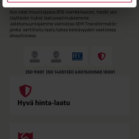
Kun näet muuntajassa BTB-​merkkilaatan, tiedät sen
täyttävän tiukat laatuvaatimuksemme.
Jakelumuuntajamme valmistaa SEM Transformatör,
jonka sertifioitu laatu takaa kestävyyden vaativissa
olosuhteissa.
ISO 9001
ISO 14001
IEC 60076
OHSAS 18001
Hyvä hinta-laatu