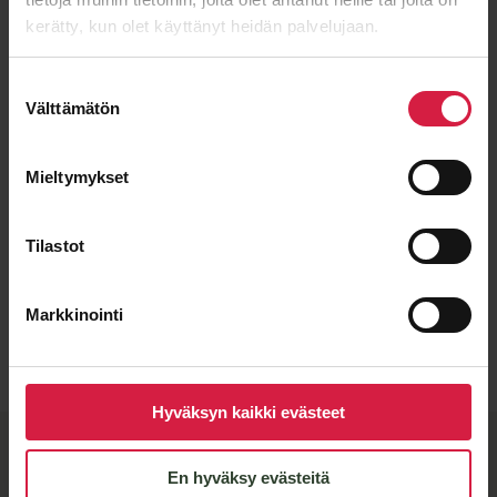
kerätty, kun olet käyttänyt heidän palvelujaan.
Suostumuksen
Välttämätön
valinta
Mieltymykset
Tilastot
Lähetä viesti
Markkinointi
Hyväksyn kaikki evästeet
BTB-​laatu ja joustavat
En hyväksy evästeitä
valmistuskumppanit