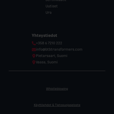
Uutiset
Ura
Yhteystiedot
Phone:
+358 6 7210 222
Email:
info@btbtransformers.com
Location:
Pietarsaari, Suomi
Location:
Vaasa, Suomi
Whistleblowing
Käyttöehdot & Tietosuojaseloste