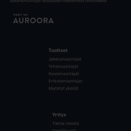
ylijäämämuuntajat teollisuuden nopeimmalla toimituksella.
Tuotteet
Jakelumuuntajat
Tehomuuntajat
Kuivamuuntajat
Erikoismuuntajat
Käytetyt yksilöt
Yritys
Tietoa meistä
Sertifikaatit