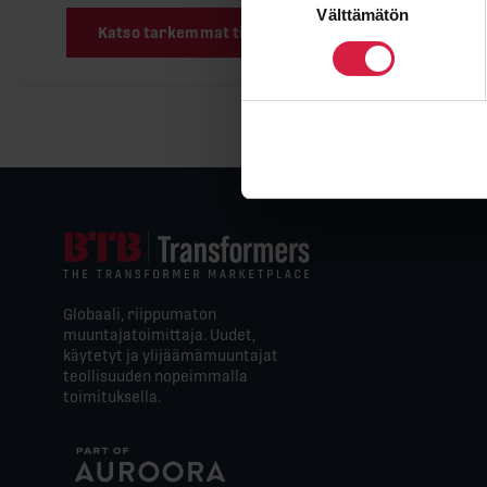
Välttämätön
valinta
Katso tarkemmat tiedot
Globaali, riippumaton
muuntajatoimittaja. Uudet,
käytetyt ja ylijäämämuuntajat
teollisuuden nopeimmalla
toimituksella.