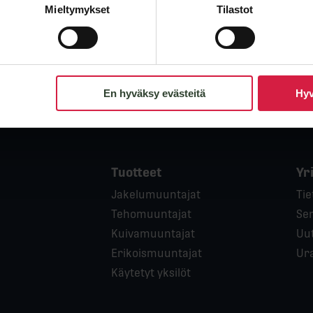
Mieltymykset
Tilastot
En hyväksy evästeitä
Hyv
Tuotteet
Yr
Jakelumuuntajat
Tie
Tehomuuntajat
Ser
Kuivamuuntajat
Uut
Erikoismuuntajat
Ur
Käytetyt yksilöt