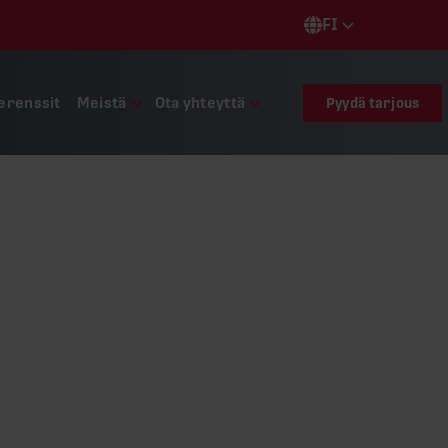
FI
Languages
erenssit
Meistä
Ota yhteyttä
Pyydä tarjous