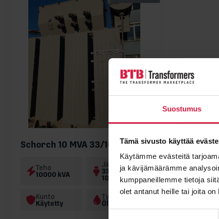
Suostumus
Tämä sivusto käyttää eväste
Schorch 10 MVA 33/10,4 kV
Käytämme evästeitä tarjoama
Jännite
ja kävijämäärämme analysoim
Teho
33000 /
10000 kVA
10400 kV
kumppaneillemme tietoja siitä
olet antanut heille tai joita o
Kunto
Tyyppi
Käytetty
Öljy
Suostumuksen