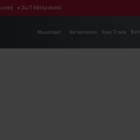
s.com
●
24/7 Hätäpalvelu
Muuntajat
Varastolista
Fast Track
Ref
Käytetty