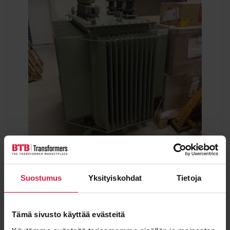
Suostumus
Yksityiskohdat
Tietoja
Schneider 800 kVA 22-0,42 kV
Teho
Jännite
Tämä sivusto käyttää evästeitä
800 kVA
220000 / 420 kV