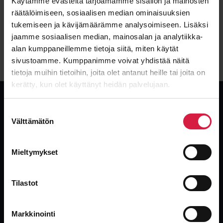
Käytämme evästeitä tarjoamamme sisällön ja mainosten
Kunto
Tyyppi
Käytetty
Öljy
räätälöimiseen, sosiaalisen median ominaisuuksien
tukemiseen ja kävijämäärämme analysoimiseen. Lisäksi
jaamme sosiaalisen median, mainosalan ja analytiikka-
Katso tarkemmat tiedot
alan kumppaneillemme tietoja siitä, miten käytät
sivustoamme. Kumppanimme voivat yhdistää näitä
tietoja muihin tietoihin, joita olet antanut heille tai joita on
kerätty, kun olet käyttänyt heidän palvelujaan.
Suostumuksen
Välttämätön
valinta
Globaali, riippumaton muuntajatoimittaja. Uudet, käytetyt ja
ylijäämämuuntajat teollisuuden nopeimmalla toimituksella.
Mieltymykset
Tilastot
Markkinointi