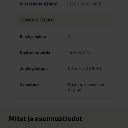
Mitat (AxBxC) [mm]
1750 × 1040 × 1805
TEKNISET TIEDOT
Eristysluokka
A
Käyttölämpötila
-40/+40 °C
Jäähdytystapa
Oil natural (ONAN)
Varusteet
Bushings: porcelain
or plug
Mitat ja asennustiedot