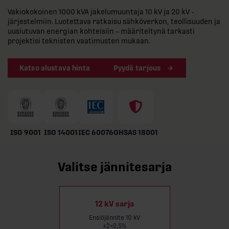
Vakiokokoinen 1000 kVA jakelumuuntaja 10 kV ja 20 kV -
järjestelmiin. Luotettava ratkaisu sähköverkon, teollisuuden ja
uusiutuvan energian kohteisiin – määriteltynä tarkasti
projektisi teknisten vaatimusten mukaan.
Katso alustava hinta
Pyydä tarjous
ISO 9001
ISO 14001
IEC 60076
OHSAS 18001
Valitse jännitesarja
12 kV sarja
Ensiöjännite 10 kV
±2×2,5%