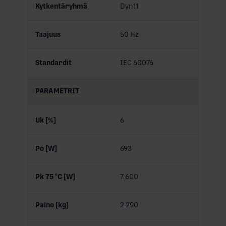
Kytkentäryhmä
Dyn11
Taajuus
50 Hz
Standardit
IEC 60076
PARAMETRIT
Uk [%]
6
Po [W]
693
Pk 75 °C [W]
7 600
Paino [kg]
2 290