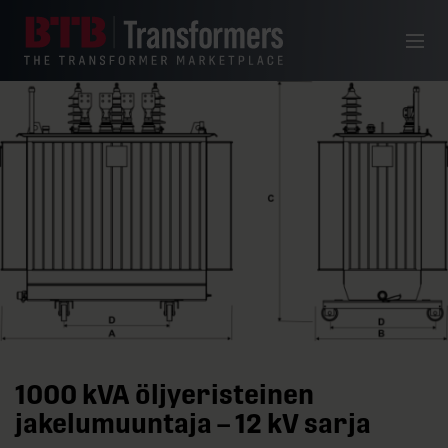
Siirry sisältöön
Valikko
1000 kVA öljyeristeinen
jakelumuuntaja – 12 kV sarja