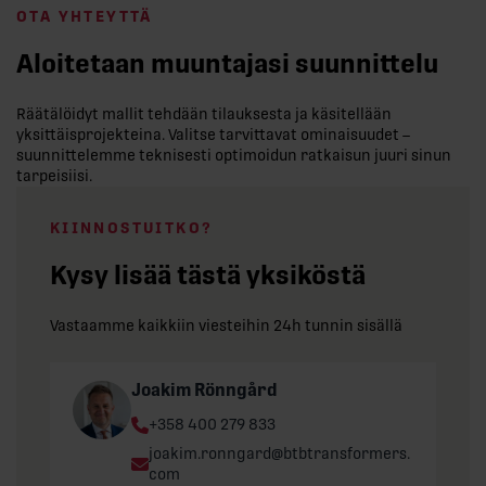
OTA YHTEYTTÄ
Aloitetaan muuntajasi suunnittelu
Räätälöidyt mallit tehdään tilauksesta ja käsitellään
yksittäisprojekteina. Valitse tarvittavat ominaisuudet –
suunnittelemme teknisesti optimoidun ratkaisun juuri sinun
tarpeisiisi.
KIINNOSTUITKO?
Kysy lisää tästä yksiköstä
Vastaamme kaikkiin viesteihin 24h tunnin sisällä
Joakim Rönngård
Phone:
+358 400 279 833
Email:
joakim.ronngard@btbtransformers.
com