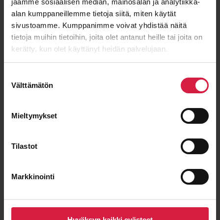
jaamme sosiaalisen median, mainosalan ja analytiikka-
alan kumppaneillemme tietoja siitä, miten käytät
sivustoamme. Kumppanimme voivat yhdistää näitä
tietoja muihin tietoihin, joita olet antanut heille tai joita on
Hyvä hinta-laatu
kerätty, kun olet käyttänyt heidän palvelujaan.
Suostumuksen
Välttämätön
valinta
Pitkäaikainen yhteistyö
Mieltymykset
Tilastot
Markkinointi
Lyhyet toimitusajat
eurooppalaiselta valmistajalta
Hyväksyn kaikki evästeet