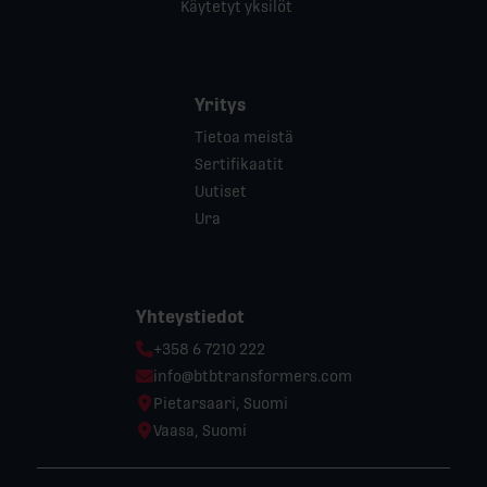
Käytetyt yksilöt
Yritys
Tietoa meistä
Sertifikaatit
Uutiset
Ura
Yhteystiedot
Phone:
+358 6 7210 222
Email:
info@btbtransformers.com
Location:
Pietarsaari, Suomi
Location:
Vaasa, Suomi