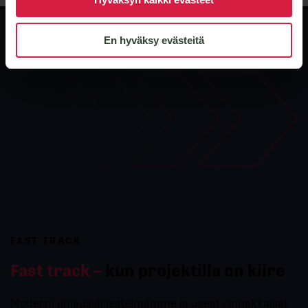
En hyväksy evästeitä
FAST TRACK
Fast track –
kun projektilla on kiire
Moderni ohjausjärjestelmämme ja useat rinnakkaiset