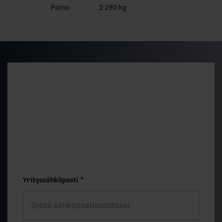
Paino
2 290 kg
Alustava hintataso ja
toimitusaika
Saat nopeasti arvion 500 kVA vakiomallin
hintatasosta ja toimitusajasta. Lopullinen hinta
määräytyy teknisten valintojen muk.
"
*
" näyttää pakolliset kentät
Yrityssähköposti
*