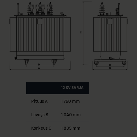
12 KV SARJA
Pituus A
1 750 mm
Leveys B
1 040 mm
Korkeus C
1 805 mm