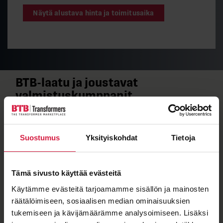
Näytä alustava hinta ja toimitusaika
BTB-​laatu ja joustavat
valmistuskumppanit
Kun näet muuntajassa BTB-​merkkilaatan, tiedät sen
täyttävän tiukat laatuvaatimuksemme.
Jakelumuuntajamme valmistaa SEM Transformatör,
Suostumus
Yksityiskohdat
Tietoja
jonka sertifioitu laatu takaa kestävyyden vaativissa
olosuhteissa.
Tämä sivusto käyttää evästeitä
Käytämme evästeitä tarjoamamme sisällön ja mainosten
räätälöimiseen, sosiaalisen median ominaisuuksien
tukemiseen ja kävijämäärämme analysoimiseen. Lisäksi
ISO 9001
ISO 14001
IEC 60076
OHSAS 18001