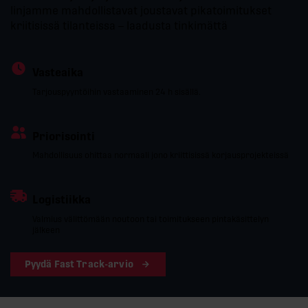
linjamme mahdollistavat joustavat pikatoimitukset
kriitisissä tilanteissa – laadusta tinkimättä
Vasteaika
Tarjouspyyntöihin vastaaminen 24 h sisällä.
Priorisointi
Mahdollisuus ohittaa normaali jono kriittisissä korjausprojekteissä
Logistiikka
Valmius välittömään noutoon tai toimitukseen pintakäsittelyn
jälkeen
Pyydä Fast Track-arvio