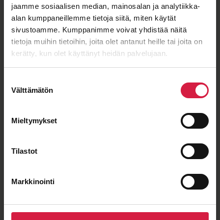
ISO 9001
ISO 14001
IEC 60076
OHSAS 18001
jaamme sosiaalisen median, mainosalan ja analytiikka-
alan kumppaneillemme tietoja siitä, miten käytät
sivustoamme. Kumppanimme voivat yhdistää näitä
tietoja muihin tietoihin, joita olet antanut heille tai joita on
Hyvä hinta-laatu
kerätty, kun olet käyttänyt heidän palvelujaan.
Suostumuksen
Välttämätön
valinta
Mieltymykset
Pitkäaikainen yhteistyö
Tilastot
Markkinointi
Lyhyet toimitusajat
eurooppalaiselta valmistajalta