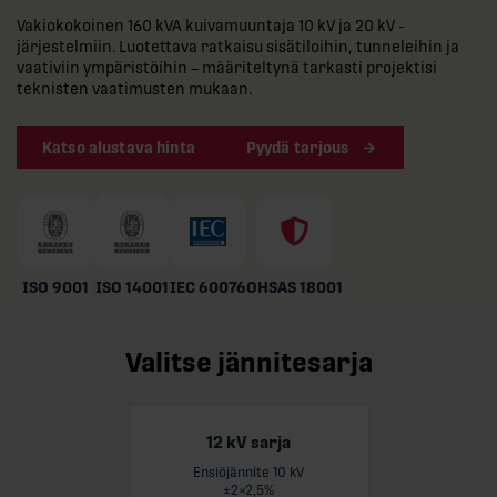
Vakiokokoinen 160 kVA kuivamuuntaja 10 kV ja 20 kV -
järjestelmiin. Luotettava ratkaisu sisätiloihin, tunneleihin ja
vaativiin ympäristöihin – määriteltynä tarkasti projektisi
teknisten vaatimusten mukaan.
Katso alustava hinta
Pyydä tarjous
ISO 9001
ISO 14001
IEC 60076
OHSAS 18001
Valitse jännitesarja
12 kV sarja
Ensiöjännite 10 kV
Lue lisää
±2×2,5%