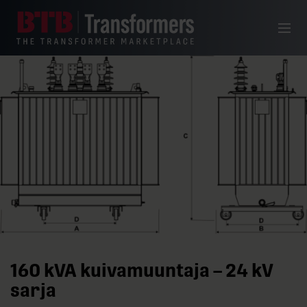
Siirry sisältöön
Valikko
160 kVA kuivamuuntaja – 24 kV
sarja