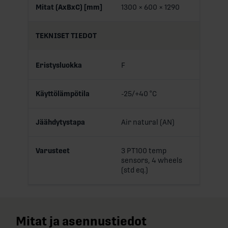
Mitat (AxBxC) [mm]
1300 × 600 × 1290
TEKNISET TIEDOT
Eristysluokka
F
Käyttölämpötila
-25/+40 °C
Jäähdytystapa
Air natural (AN)
Varusteet
3 PT100 temp
sensors, 4 wheels
(std eq.)
Mitat ja asennustiedot