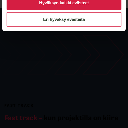
Hyväksyn kaikki evästeet
En hyväksy evästeitä
FAST TRACK
Fast track –
kun projektilla on kiire