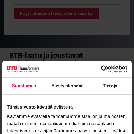
Näytä alustava hinta ja toimitusaika
BTB-​laatu ja joustavat
valmistuskumppanit
Kun näet muuntajassa BTB-​merkkilaatan, tiedät sen
täyttävän tiukat laatuvaatimuksemme.
Suostumus
Yksityiskohdat
Tietoja
Jakelumuuntajamme valmistaa SEM Transformatör,
jonka sertifioitu laatu takaa kestävyyden vaativissa
olosuhteissa.
Tämä sivusto käyttää evästeitä
Käytämme evästeitä tarjoamamme sisällön ja mainosten
räätälöimiseen, sosiaalisen median ominaisuuksien
tukemiseen ja kävijämäärämme analysoimiseen. Lisäksi