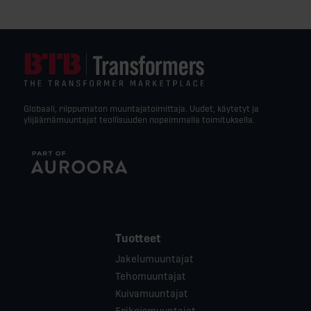
Globaali, riippumaton muuntajatoimittaja. Uudet, käytetyt ja
ylijäämämuuntajat teollisuuden nopeimmalla toimituksella.
Tuotteet
Jakelumuuntajat
Tehomuuntajat
Kuivamuuntajat
Erikoismuuntajat