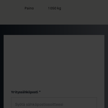
Paino
1 050 kg
Alustava hintataso ja
toimitusaika
Saat nopeasti arvion 500 kVA vakiomallin
hintatasosta ja toimitusajasta. Lopullinen hinta
määräytyy teknisten valintojen muk.
"
*
" näyttää pakolliset kentät
Yrityssähköposti
*