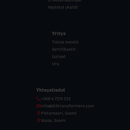
Käytetyt yksilöt
Yritys
Tietoa meistä
Sertifikaatit
Uutiset
Ura
Yhteystiedot
Phone:
+358 6 7210 222
Email:
info@btbtransformers.com
Location:
Pietarsaari, Suomi
Location:
Vaasa, Suomi