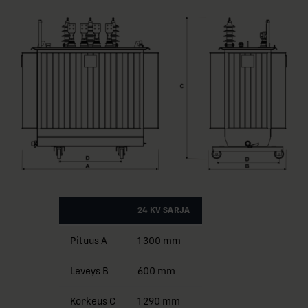
24 KV SARJA
Pituus A
1 300 mm
Leveys B
600 mm
Korkeus C
1 290 mm