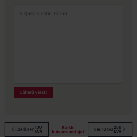
Lähetä viesti
100
250
Kaikki
Edellinen
Seuraava
kVA
kVA
kuivamuuntajat