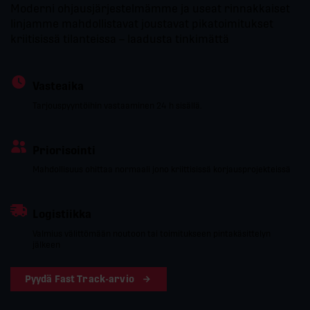
Moderni ohjausjärjestelmämme ja useat rinnakkaiset
linjamme mahdollistavat joustavat pikatoimitukset
kriitisissä tilanteissa – laadusta tinkimättä
Vasteaika
Tarjouspyyntöihin vastaaminen 24 h sisällä.
Priorisointi
Mahdollisuus ohittaa normaali jono kriittisissä korjausprojekteissä
Logistiikka
Valmius välittömään noutoon tai toimitukseen pintakäsittelyn
jälkeen
Pyydä Fast Track-arvio