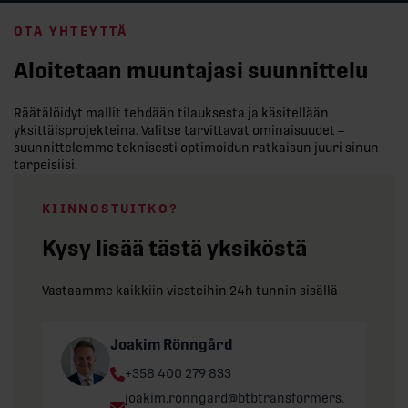
OTA YHTEYTTÄ
Aloitetaan muuntajasi suunnittelu
Räätälöidyt mallit tehdään tilauksesta ja käsitellään
yksittäisprojekteina. Valitse tarvittavat ominaisuudet –
suunnittelemme teknisesti optimoidun ratkaisun juuri sinun
tarpeisiisi.
KIINNOSTUITKO?
Kysy lisää tästä yksiköstä
Vastaamme kaikkiin viesteihin 24h tunnin sisällä
Joakim Rönngård
Phone:
+358 400 279 833
Email:
joakim.ronngard@btbtransformers.