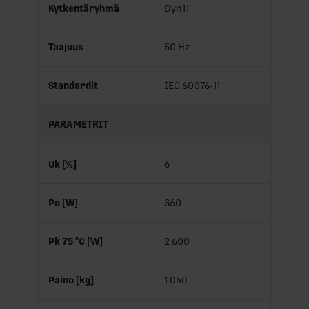
Kytkentäryhmä
Dyn11
Taajuus
50 Hz
Standardit
IEC 60076-11
PARAMETRIT
Uk [%]
6
Po [W]
360
Pk 75 °C [W]
2 600
Paino [kg]
1 050