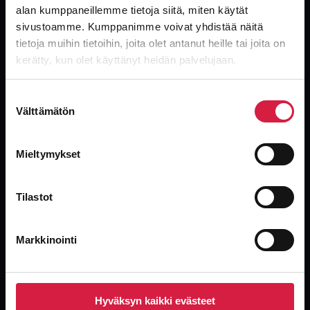
alan kumppaneillemme tietoja siitä, miten käytät
sivustoamme. Kumppanimme voivat yhdistää näitä
tietoja muihin tietoihin, joita olet antanut heille tai joita on
kerätty, kun olet käyttänyt heidän palvelujaan.
Globaali, riippumaton muuntajatoimittaja. Uudet, käytetyt ja
ylijäämämuuntajat teollisuuden nopeimmalla toimituksella.
Suostumuksen
Välttämätön
valinta
Mieltymykset
Tilastot
Tuotteet
Jakelumuuntajat
Markkinointi
Tehomuuntajat
Kuivamuuntajat
Erikoismuuntajat
Käytetyt yksilöt
Hyväksyn kaikki evästeet