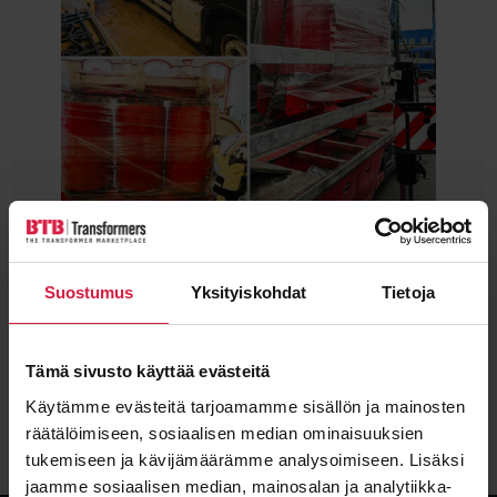
25 MVA · 110/21 kV
Suostumus
Yksityiskohdat
Tietoja
Paras mahdollinen ratkaisu
lyhyimmässä mahdollisessa ajassa.
Kiireellinen muuntajatoimitus sähköverkon kapasiteetin
Tämä sivusto käyttää evästeitä
laajennukseen. Laite toimitettiin ja asennettiin alle 6 kuukaudessa
normaalin 12 kuukauden sijaan.
Käytämme evästeitä tarjoamamme sisällön ja mainosten
Lue referenssi
räätälöimiseen, sosiaalisen median ominaisuuksien
tukemiseen ja kävijämäärämme analysoimiseen. Lisäksi
jaamme sosiaalisen median, mainosalan ja analytiikka-