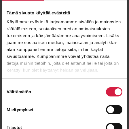
”
*
” anger obligatoriska fält
Tämä sivusto käyttää evästeitä
Förnamn
Käytämme evästeitä tarjoamamme sisällön ja mainosten
räätälöimiseen, sosiaalisen median ominaisuuksien
tukemiseen ja kävijämäärämme analysoimiseen. Lisäksi
jaamme sosiaalisen median, mainosalan ja analytiikka-
alan kumppaneillemme tietoja siitä, miten käytät
Efternamn
sivustoamme. Kumppanimme voivat yhdistää näitä
tietoja muihin tietoihin, joita olet antanut heille tai joita on
kerätty, kun olet käyttänyt heidän palvelujaan.
E-post
*
Suostumuksen
Välttämätön
valinta
Mieltymykset
Meddelande
Tilastot