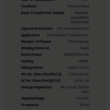
Condition
Second Hand
Basic Transformer Design
Resibloc
(glassfibre
reinforced)
Ingress Protection
incl. enclosure IPxx
Application
Distribution Transformer
Number of Phases
three-phase
Winding Material
Cu/Al
Rated Power
2500/3500 kVA
Cooling
AN/AF
Voltage Ratio
6300 / 400 V
HV Ins. Class (Um/AC/LI)
7,2/20/60 kV
LV Ins. Class (Um/AC/LI)
1,1/3/- kV
Voltage Regulation
off-circuit, bolted
links
Tapping Range
+-2×2.5%
Frequency
50 Hz