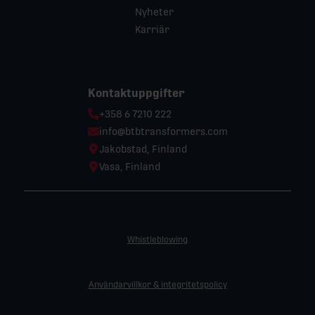
Nyheter
Karriär
Kontaktuppgifter
Phone:
+358 6 7210 222
Email:
info@btbtransformers.com
Location:
Jakobstad, Finland
Location:
Vasa, Finland
Whistleblowing
Användarvillkor & integritetspolicy