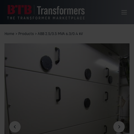
Hoppa till innehåll
Meny
Home
>
Products
>
ABB 2.5/3.5 MVA 6.3/0.4 kV
Föregående bild
Nästa bil