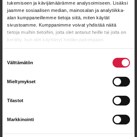
tukemiseen ja kävijämäärämme analysoimiseen. Lisäksi
jaamme sosiaalisen median, mainosalan ja analytiikka-
Lähetä viesti
alan kumppaneillemme tietoja siitä, miten käytät
sivustoamme. Kumppanimme voivat yhdistää näitä
tietoja muihin tietoihin, joita olet antanut heille tai joita on
kerätty, kun olet käyttänyt heidän palvelujaan.
BTB-​laatu ja joustavat
Suostumuksen
valmistuskumppanit
Välttämätön
valinta
Kun näet muuntajassa BTB-​merkkilaatan, tiedät sen
Mieltymykset
täyttävän tiukat laatuvaatimuksemme.
Jakelumuuntajamme valmistaa SEM Transformatör,
jonka sertifioitu laatu takaa kestävyyden vaativissa
olosuhteissa.
Tilastot
Markkinointi
ISO 9001
ISO 14001
IEC 60076
OHSAS 18001