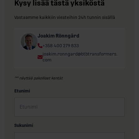
Kysy lisää tästä yksiköstä
Vastaamme kaikkiin viesteihin 24h tunnin sisällä
Joakim Rönngård
Phone:
+358 400 279 833
Email:
joakim.ronngard@btbtransformers.
com
"
*
" näyttää pakolliset kentät
Etunimi
Sukunimi