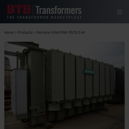
Siirry sisältöön
Valikko
Home
>
Products
>
Siemens 47/63 MVA 115/10.5 kV