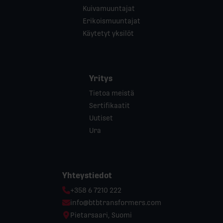
Kuivamuuntajat
Erikoismuuntajat
Käytetyt yksilöt
Yritys
Tietoa meistä
Sertifikaatit
Uutiset
Ura
Yhteystiedot
Phone:
+358 6 7210 222
Email:
info@btbtransformers.com
Location:
Pietarsaari, Suomi