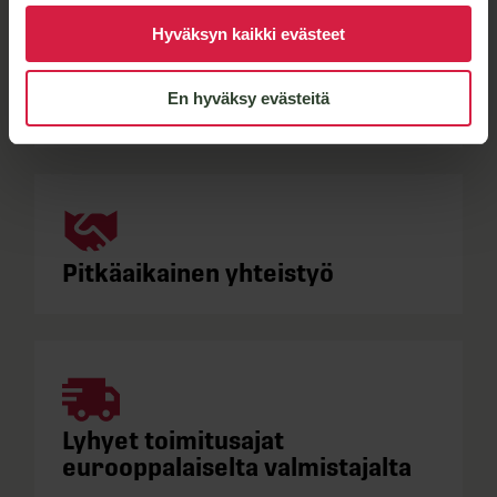
Hyväksyn kaikki evästeet
En hyväksy evästeitä
Hyvä hinta-laatu
Pitkäaikainen yhteistyö
Lyhyet toimitusajat
eurooppalaiselta valmistajalta