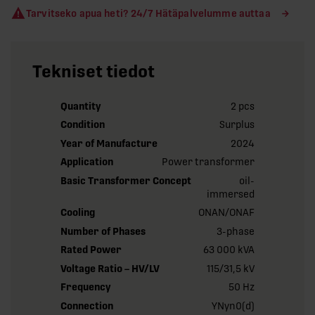
Tarvitseko apua heti? 24/7 Hätäpalvelumme auttaa
Tekniset tiedot
Quantity
2 pcs
Condition
Surplus
Year of Manufacture
2024
Application
Power transformer
Basic Transformer Concept
oil-
immersed
Cooling
ONAN/ONAF
Number of Phases
3-phase
Rated Power
63 000 kVA
Voltage Ratio – HV/LV
115/31,5 kV
Frequency
50 Hz
Connection
YNyn0(d)