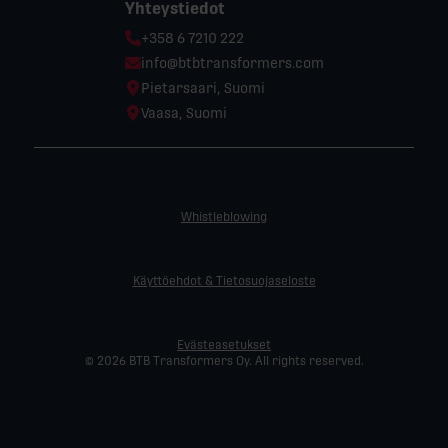
Yhteystiedot
Phone:
+358 6 7210 222
Email:
info@btbtransformers.com
Location:
Pietarsaari, Suomi
Location:
Vaasa, Suomi
Whistleblowing
Käyttöehdot & Tietosuojaseloste
Evästeasetukset
© 2026 BTB Transformers Oy. All rights reserved.