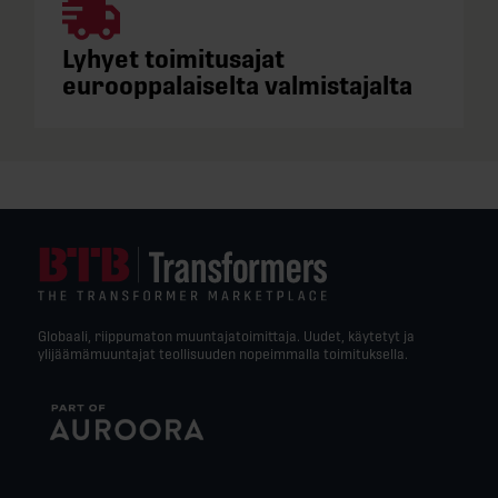
Lyhyet toimitusajat
eurooppalaiselta valmistajalta
Globaali, riippumaton muuntajatoimittaja. Uudet, käytetyt ja
ylijäämämuuntajat teollisuuden nopeimmalla toimituksella.