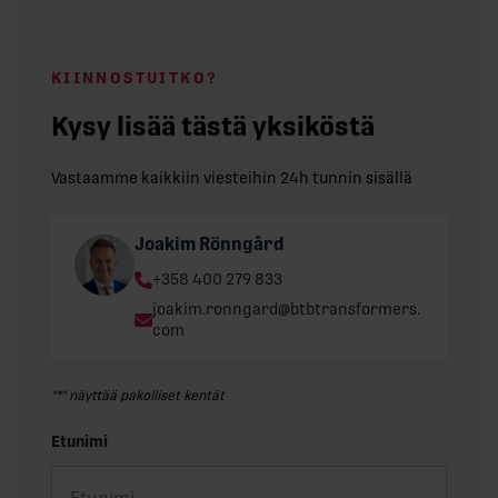
KIINNOSTUITKO?
Kysy lisää tästä yksiköstä
Vastaamme kaikkiin viesteihin 24h tunnin sisällä
Joakim Rönngård
Phone:
+358 400 279 833
Email:
joakim.ronngard@btbtransformers.
com
"
*
" näyttää pakolliset kentät
Etunimi