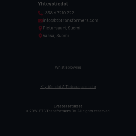
Yhteystiedot
Phone:
+358 6 7210 222
Email:
info@btbtransformers.com
Location:
Pietarsaari, Suomi
Location:
Vaasa, Suomi
Whistleblowing
Käyttöehdot & Tietosuojaseloste
Evästeasetukset
© 2026 BTB Transformers Oy. All rights reserved.