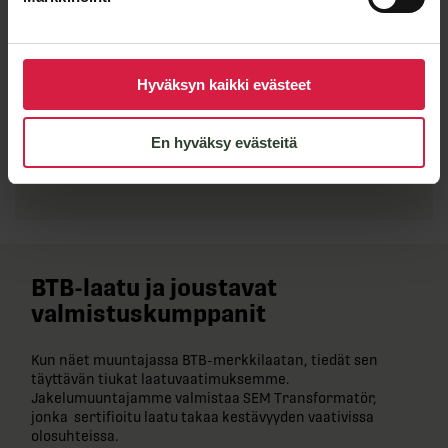
Hyväksyn kaikki evästeet
En hyväksy evästeitä
Lähetä viesti
BTB-​laatu ja joustavat
valmistuskumppanit
Kun näet muuntajassa BTB-​merkkilaatan, tiedät sen
täyttävän tiukat laatuvaatimuksemme.
Jakelumuuntajamme valmistaa SEM Transformatör,
jonka sertifioitu laatu takaa kestävyyden vaativissa
olosuhteissa.