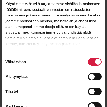
Käytämme evästeitä tarjoamamme sisällön ja mainosten
räätälöimiseen, sosiaalisen median ominaisuuksien
tukemiseen ja kävijämäärämme analysoimiseen. Lisäksi
Sukunimi
jaamme sosiaalisen median, mainosalan ja analytiikka-
alan kumppaneillemme tietoja siitä, miten käytät
sivustoamme. Kumppanimme voivat yhdistää näitä
tietoja muihin tietoihin, joita olet antanut heille tai joita on
Sähköposti
*
kerätty, kun olet käyttänyt heidän palvelujaan.
Suostumuksen
Välttämätön
valinta
Viesti
Mieltymykset
Tilastot
Markkinointi