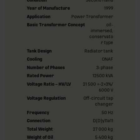
Year of Manufacture
1999
Application
Power Transformer
Basic Transformer Concept
oil-
immersed,
conservato
r type
Tank Design
Radiator tank
Cooling
ONAF
Number of Phases
3-phase
Rated Power
12500 kVA
Voltage Ratio – HV/LV
21 500 +-2×3%/
6000 V
Voltage Regulation
Off-circuit tap
changer
Frequency
50 Hz
Connection
D(D)y11a11
Total Weight
27 000 kg
Weight of Oil
5 400 kg