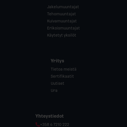
Jakelumuuntajat
Tehomuuntajat
Kuivamuuntajat
Erikoismuuntajat
Käytetyt yksilöt
Yritys
Tietoa meistä
Sertifikaatit
Uutiset
Ura
Yhteystiedot
Phone:
+358 6 7210 222