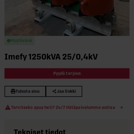
Myytävänä
Imefy 1250kVA 25/0,4kV
Pyydä tarjous
Tulosta sivu
Jaa linkki
Tarvitseko apua heti? 24/7 Hätäpalvelumme auttaa
Tekniset tiedot