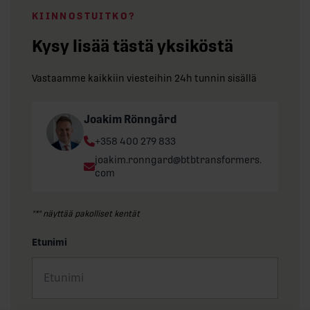
KIINNOSTUITKO?
Kysy lisää tästä yksiköstä
Vastaamme kaikkiin viesteihin 24h tunnin sisällä
Joakim Rönngård
Phone:
+358 400 279 833
Email:
joakim.ronngard@btbtransformers.
com
"
*
" näyttää pakolliset kentät
Etunimi