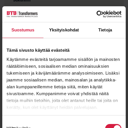
Suostumus
Yksityiskohdat
Tietoja
Sähköposti
*
Tämä sivusto käyttää evästeitä
Käytämme evästeitä tarjoamamme sisällön ja mainosten
Viesti
räätälöimiseen, sosiaalisen median ominaisuuksien
tukemiseen ja kävijämäärämme analysoimiseen. Lisäksi
jaamme sosiaalisen median, mainosalan ja analytiikka-
alan kumppaneillemme tietoja siitä, miten käytät
sivustoamme. Kumppanimme voivat yhdistää näitä
tietoja muihin tietoihin, joita olet antanut heille tai joita on
kerätty, kun olet käyttänyt heidän palvelujaan.
Suostumuksen