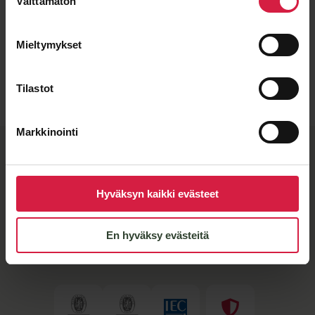
Välttämätön
valinta
Mieltymykset
Lähetä viesti
Tilastot
Markkinointi
BTB-​laatu ja joustavat
valmistuskumppanit
Hyväksyn kaikki evästeet
Kun näet muuntajassa BTB-​merkkilaatan, tiedät sen
täyttävän tiukat laatuvaatimuksemme.
Jakelumuuntajamme valmistaa SEM Transformatör,
En hyväksy evästeitä
jonka sertifioitu laatu takaa kestävyyden vaativissa
olosuhteissa.