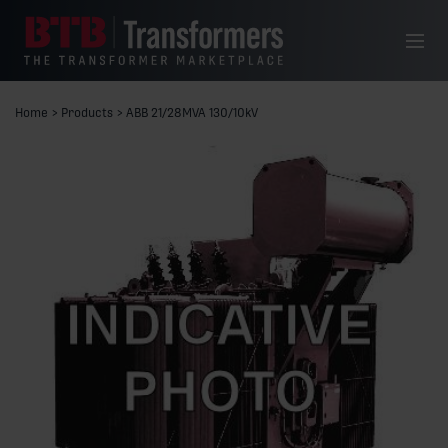
Siirry sisältöön
Valikko
Home
>
Products
>
ABB 21/28MVA 130/10kV