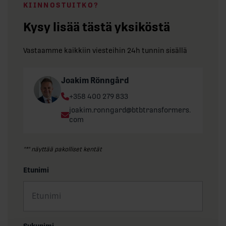
KIINNOSTUITKO?
Kysy lisää tästä yksiköstä
Vastaamme kaikkiin viesteihin 24h tunnin sisällä
Joakim Rönngård
Phone:
+358 400 279 833
Email:
joakim.ronngard@btbtransformers.
com
"
*
" näyttää pakolliset kentät
Etunimi
Sukunimi