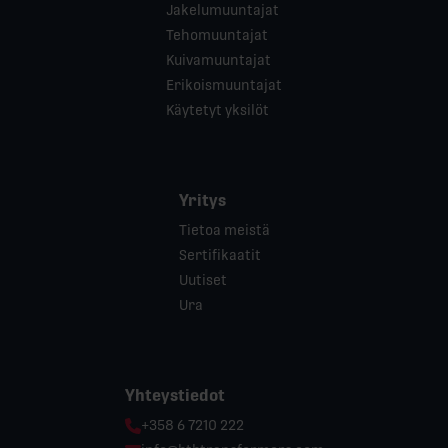
Jakelumuuntajat
Tehomuuntajat
Kuivamuuntajat
Erikoismuuntajat
Käytetyt yksilöt
Yritys
Tietoa meistä
Sertifikaatit
Uutiset
Ura
Yhteystiedot
Phone:
+358 6 7210 222