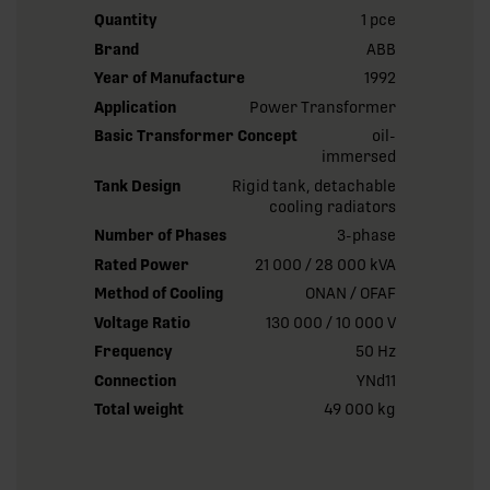
Quantity
1 pce
Brand
ABB
Year of Manufacture
1992
Application
Power Transformer
Basic Transformer Concept
oil-
immersed
Tank Design
Rigid tank, detachable
cooling radiators
Number of Phases
3-phase
Rated Power
21 000 / 28 000 kVA
Method of Cooling
ONAN / OFAF
Voltage Ratio
130 000 / 10 000 V
Frequency
50 Hz
Connection
YNd11
Total weight
49 000 kg