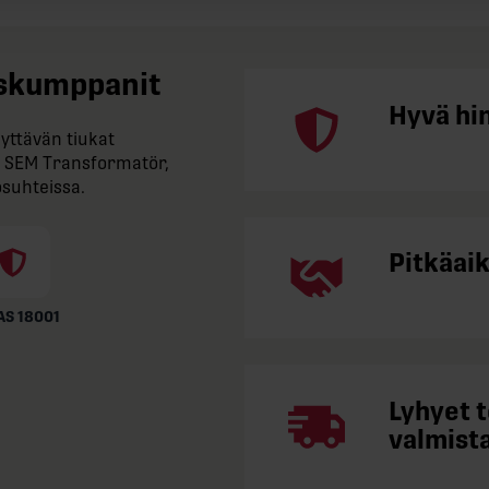
tuskumppanit
Hyvä hi
yttävän tiukat
 SEM Transformatör,
osuhteissa.
Pitkäai
S 18001
Lyhyet 
valmista