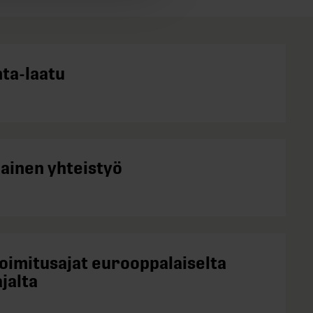
nta-laatu
kainen yhteistyö
toimitusajat eurooppalaiselta
jalta