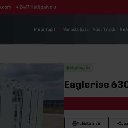
s.com
●
24/7 Hätäpalvelu
Muuntajat
Varastolista
Fast Track
Ref
Myytävänä
Eaglerise 63
Tulosta sivu
Jaa