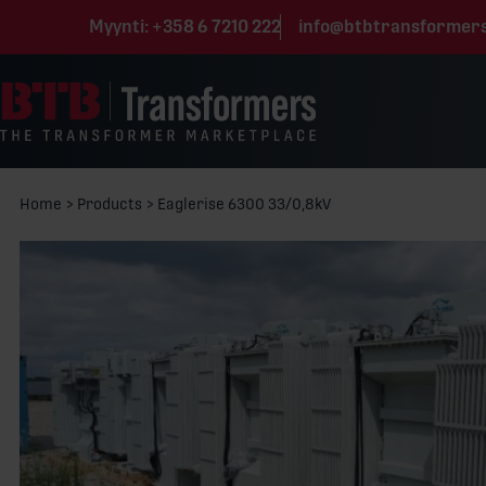
Siirry sisältöön
Myynti:
+358 6 7210 222
info@btbtransformer
Home
>
Products
>
Eaglerise 6300 33/0,8kV