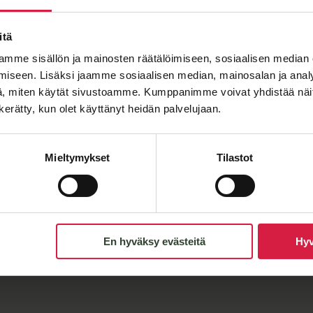
Viesti
itä
mme sisällön ja mainosten räätälöimiseen, sosiaalisen median
iseen. Lisäksi jaamme sosiaalisen median, mainosalan ja analy
, miten käytät sivustoamme. Kumppanimme voivat yhdistää näitä t
n kerätty, kun olet käyttänyt heidän palvelujaan.
Mieltymykset
Tilastot
En hyväksy evästeitä
Hyv
Lähetä viesti