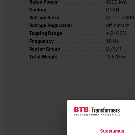
Rated Power
6300 kVA
Cooling
ONAN
Voltage Ratio
33000 / 800
Voltage Regulation
off-circuit
Tapping Range
+-2×2,5%
Frequency
50 Hz
Vector Group
Dy11y11
Total Weight
13 570 kg
Suostumus