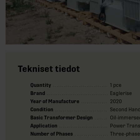
Tekniset tiedot
Quantity
1 pce
Brand
Eaglerise
Year of Manufacture
2020
Condition
Second Han
Basic Transformer Design
Oil-immerse
Application
Power Tran
Number of Phases
Three-phas