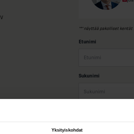
 V
"
*
" näyttää pakolliset kentät
Etunimi
Sukunimi
Sähköposti
*
Yksityiskohdat