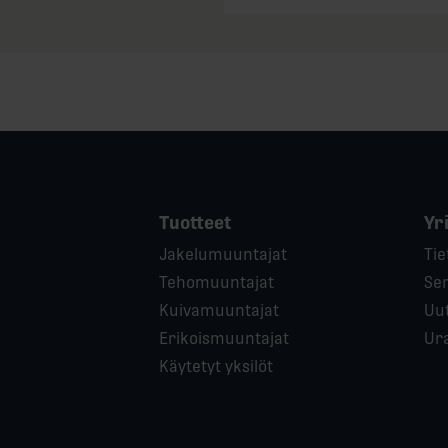
Tuotteet
Yr
Jakelumuuntajat
Tie
Tehomuuntajat
Ser
Kuivamuuntajat
Uut
Erikoismuuntajat
Ur
Käytetyt yksilöt