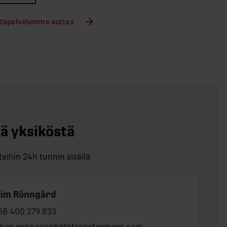
Hätäpalvelumme auttaa
tä yksiköstä
eihin 24h tunnin sisällä
kim Rönngård
one:
58 400 279 833
il:
akim.ronngard@btbtransformers.com