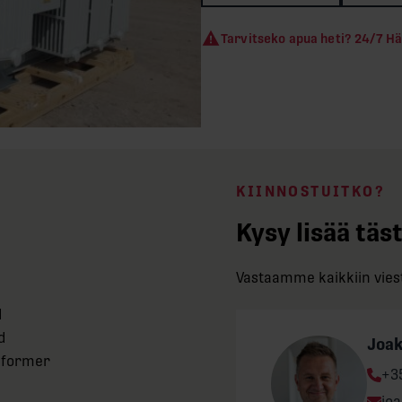
Tarvitseko apua heti? 24/7 
KIINNOSTUITKO?
Kysy lisää täs
Vastaamme kaikkiin viest
d
d
Joa
sformer
Ph
+3
e
Ema
jo