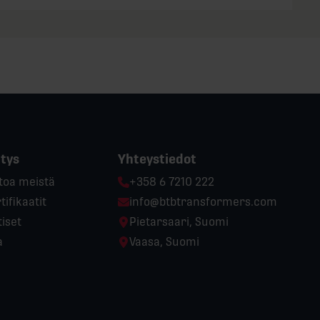
itys
Yhteystiedot
Phone:
toa meistä
+358 6 7210 222
Email:
tifikaatit
info@btbtransformers.com
Location:
iset
Pietarsaari, Suomi
Location:
a
Vaasa, Suomi