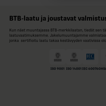
BTB-​laatu ja joustavat valmis
Kun näet muuntajassa BTB-​merkkilaatan, tiedät sen tä
laatuvaatimuksemme. Jakelumuuntajamme valmistaa
jonka sertifioitu laatu takaa kestävyyden vaativissa ol
ISO 9001
ISO 14001
IEC 60076
OHSA