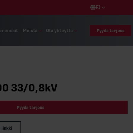
FI
Languages
erenssit
Meistä
Ota yhteyttä
Pyydä tarjous
00 33/0,8kV
Pyydä tarjous
 linkki