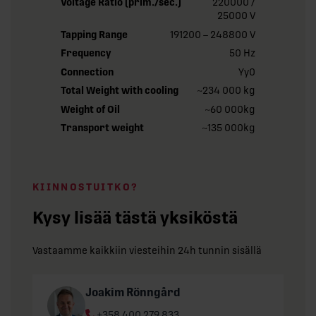
Voltage Ratio (prim./sec.)
220000 /
25000 V
Tapping Range
191200 – 248800 V
Frequency
50 Hz
Connection
Yy0
Total Weight with cooling
~234 000 kg
Weight of Oil
~60 000kg
Transport weight
~135 000kg
KIINNOSTUITKO?
Kysy lisää tästä yksiköstä
Vastaamme kaikkiin viesteihin 24h tunnin sisällä
Joakim Rönngård
Phone:
+358 400 279 833