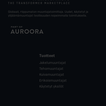
Globaali, riippumaton muuntajatoimittaja. Uudet, käytetyt ja
ylijäämämuuntajat teollisuuden nopeimmalla toimituksella.
Tuotteet
Jakelumuuntajat
Tehomuuntajat
Kuivamuuntajat
Erikoismuuntajat
Käytetyt yksilöt