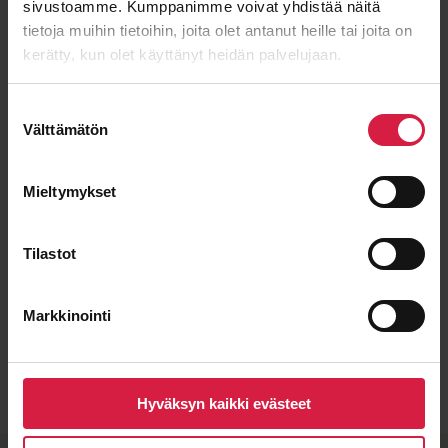
sivustoamme. Kumppanimme voivat yhdistää näitä
Viesti
tietoja muihin tietoihin, joita olet antanut heille tai joita on
kerätty, kun olet käyttänyt heidän palvelujaan.
Suostumuksen
Välttämätön
valinta
Mieltymykset
Tilastot
Markkinointi
Lähetä viesti
Hyväksyn kaikki evästeet