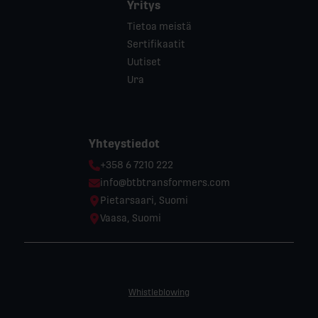
Yritys
Tietoa meistä
Sertifikaatit
Uutiset
Ura
Yhteystiedot
Phone:
+358 6 7210 222
Email:
info@btbtransformers.com
Location:
Pietarsaari, Suomi
Location:
Vaasa, Suomi
Whistleblowing