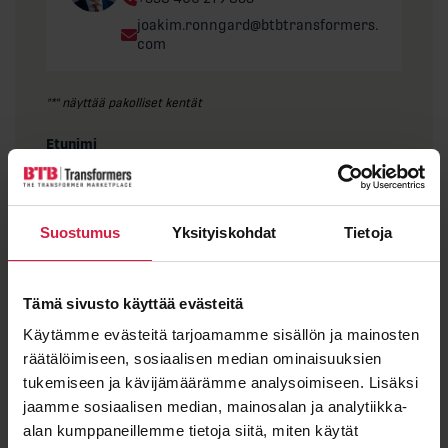
Email:
joakim.ronngard@btbtransformers.
com
"
*
" näyttää pakolliset kentät
Etunimi
Suostumus
Yksityiskohdat
Tietoja
Sukunimi
Tämä sivusto käyttää evästeitä
Käytämme evästeitä tarjoamamme sisällön ja mainosten
räätälöimiseen, sosiaalisen median ominaisuuksien
Sähköposti
*
tukemiseen ja kävijämäärämme analysoimiseen. Lisäksi
jaamme sosiaalisen median, mainosalan ja analytiikka-
alan kumppaneillemme tietoja siitä, miten käytät