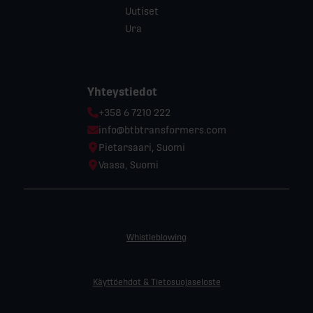
Uutiset
Ura
Yhteystiedot
Phone:
+358 6 7210 222
Email:
info@btbtransformers.com
Location:
Pietarsaari, Suomi
Location:
Vaasa, Suomi
Whistleblowing
Käyttöehdot & Tietosuojaseloste