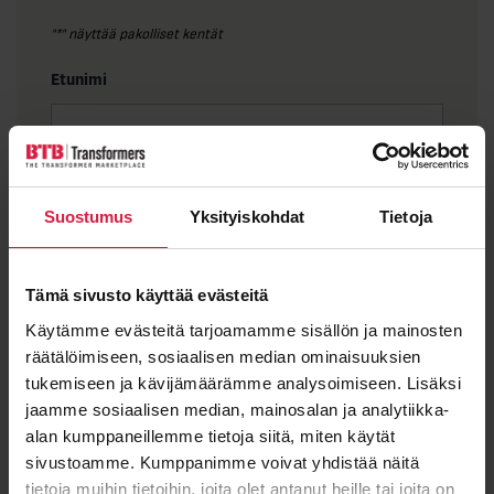
"
*
" näyttää pakolliset kentät
Etunimi
Sukunimi
Suostumus
Yksityiskohdat
Tietoja
Tämä sivusto käyttää evästeitä
Sähköposti
*
Käytämme evästeitä tarjoamamme sisällön ja mainosten
räätälöimiseen, sosiaalisen median ominaisuuksien
tukemiseen ja kävijämäärämme analysoimiseen. Lisäksi
jaamme sosiaalisen median, mainosalan ja analytiikka-
alan kumppaneillemme tietoja siitä, miten käytät
Viesti
sivustoamme. Kumppanimme voivat yhdistää näitä
tietoja muihin tietoihin, joita olet antanut heille tai joita on