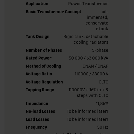
Application
Power Transformer
Basic Transformer Concept
oil-
immersed,
conservato
r tank
Tank Design
Rigid tank, detachable
cooling radiators
Number of Phases
3-phase
Rated Power
50 000 / 63 000 kVA
Method of Cooling
ONAN / ONAF
Voltage Ratio
110000 / 33000 V
Voltage Regulation
OLTC
Tapping Range
110000V +-16% in +-9
steps with OLTC
Impedance
11,85%
No-load Losses
To be informed later!
Load Losses
To be informed later!
Frequency
50 Hz