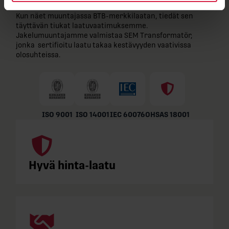
Kun näet muuntajassa BTB-​merkkilaatan, tiedät sen
täyttävän tiukat laatuvaatimuksemme.
Jakelumuuntajamme valmistaa SEM Transformatör,
jonka sertifioitu laatu takaa kestävyyden vaativissa
olosuhteissa.
ISO 9001
ISO 14001
IEC 60076
OHSAS 18001
Hyvä hinta-laatu