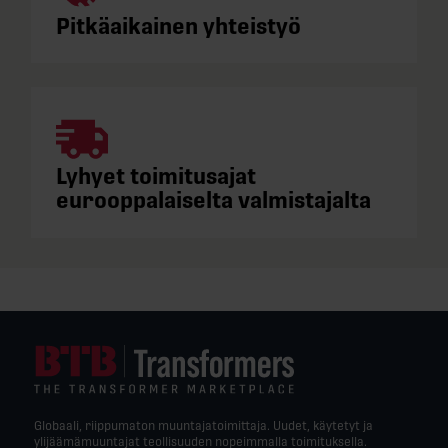
Pitkäaikainen yhteistyö
Lyhyet toimitusajat
eurooppalaiselta valmistajalta
Globaali, riippumaton muuntajatoimittaja. Uudet, käytetyt ja
ylijäämämuuntajat teollisuuden nopeimmalla toimituksella.