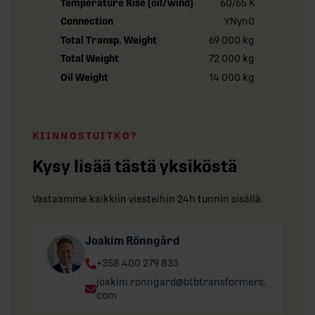
Temperature Rise (oil/wind)
60/65 K
Connection
YNyn0
Total Transp. Weight
69 000 kg
Total Weight
72 000 kg
Oil Weight
14 000 kg
KIINNOSTUITKO?
Kysy lisää tästä yksiköstä
Vastaamme kaikkiin viesteihin 24h tunnin sisällä
Joakim Rönngård
Phone:
+358 400 279 833
Email:
joakim.ronngard@btbtransformers.
com