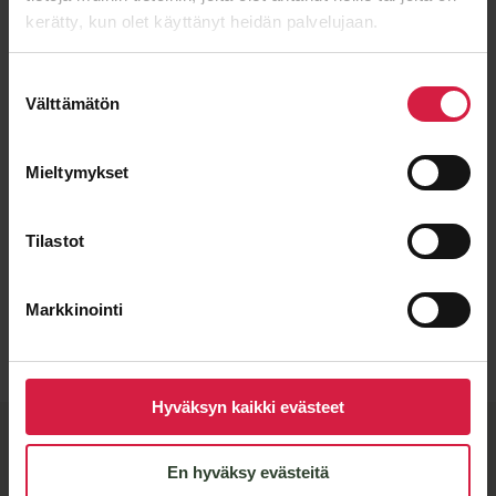
kerätty, kun olet käyttänyt heidän palvelujaan.
Suostumuksen
Välttämätön
valinta
Mieltymykset
Tilastot
Lähetä viesti
Markkinointi
Hyväksyn kaikki evästeet
BTB-​laatu ja joustavat
En hyväksy evästeitä
valmistuskumppanit