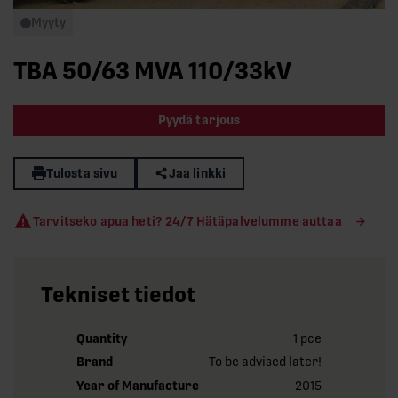
Myyty
TBA 50/63 MVA 110/33kV
Pyydä tarjous
Tulosta sivu
Jaa linkki
Tarvitseko apua heti? 24/7 Hätäpalvelumme auttaa
Tekniset tiedot
Quantity
1 pce
Brand
To be advised later!
Year of Manufacture
2015