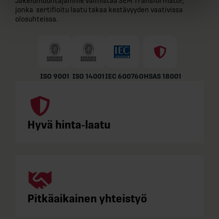
Jakelumuuntajamme valmistaa SEM Transformatör,
jonka sertifioitu laatu takaa kestävyyden vaativissa
olosuhteissa.
ISO 9001
ISO 14001
IEC 60076
OHSAS 18001
Hyvä hinta-laatu
Pitkäaikainen yhteistyö