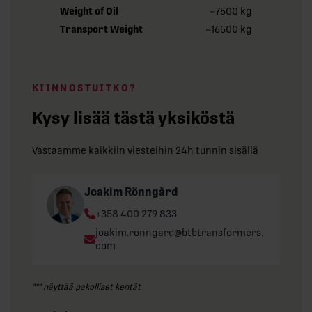
Weight of Oil
~7500 kg
Transport Weight
~16500 kg
KIINNOSTUITKO?
Kysy lisää tästä yksiköstä
Vastaamme kaikkiin viesteihin 24h tunnin sisällä
Joakim Rönngård
Phone:
+358 400 279 833
Email:
joakim.ronngard@btbtransformers.
com
"
*
" näyttää pakolliset kentät