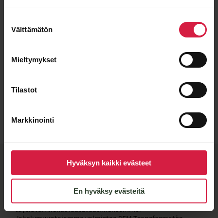
Suostumuksen
Välttämätön
valinta
Mieltymykset
Tilastot
Lähetä viesti
Markkinointi
BTB-​laatu ja joustavat
Hyväksyn kaikki evästeet
valmistuskumppanit
En hyväksy evästeitä
Kun näet muuntajassa BTB-​merkkilaatan, tiedät sen
täyttävän tiukat laatuvaatimuksemme.