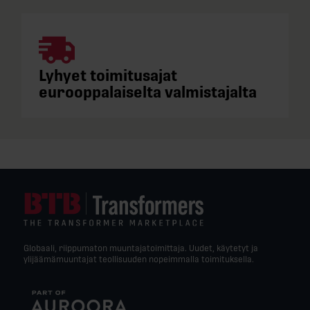
Lyhyet toimitusajat
eurooppalaiselta valmistajalta
Globaali, riippumaton muuntajatoimittaja. Uudet, käytetyt ja
ylijäämämuuntajat teollisuuden nopeimmalla toimituksella.