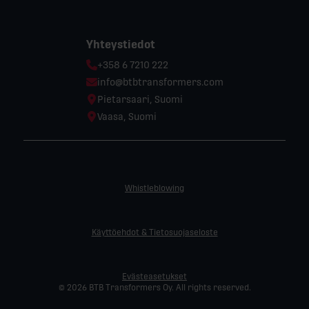
Yhteystiedot
Phone:
+358 6 7210 222
Email:
info@btbtransformers.com
Location:
Pietarsaari, Suomi
Location:
Vaasa, Suomi
Whistleblowing
Käyttöehdot & Tietosuojaseloste
Evästeasetukset
© 2026 BTB Transformers Oy. All rights reserved.