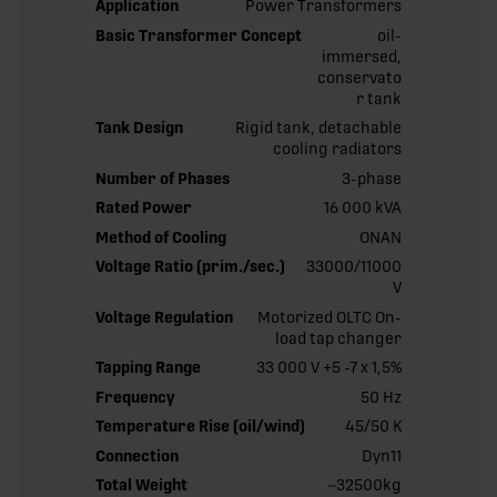
Application
Power Transformers
Basic Transformer Concept
oil-
immersed,
conservato
r tank
Tank Design
Rigid tank, detachable
cooling radiators
Number of Phases
3-phase
Rated Power
16 000 kVA
Method of Cooling
ONAN
Voltage Ratio (prim./sec.)
33000/11000
V
Voltage Regulation
Motorized OLTC On-
load tap changer
Tapping Range
33 000 V +5 -7 x 1,5%
Frequency
50 Hz
Temperature Rise (oil/wind)
45/50 K
Connection
Dyn11
Total Weight
~32500kg