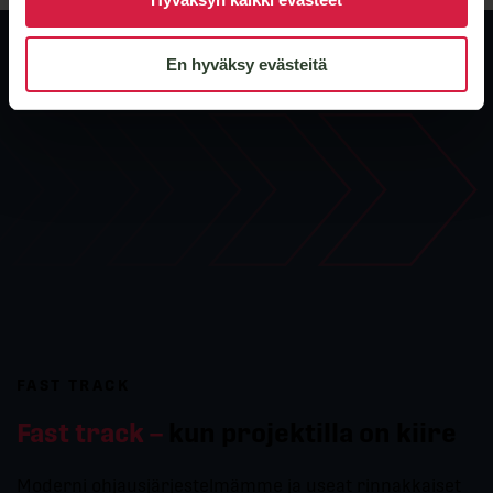
En hyväksy evästeitä
FAST TRACK
Fast track –
kun projektilla on kiire
Moderni ohjausjärjestelmämme ja useat rinnakkaiset