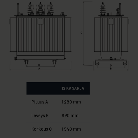
12 KV SARJA
Pituus A
1 280 mm
Leveys B
890 mm
Korkeus C
1 540 mm