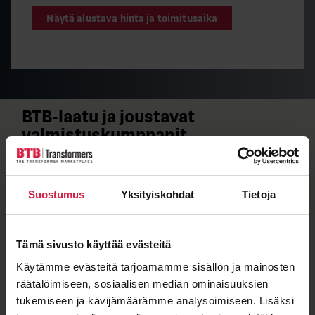
Näytä alustava hinta ja toimitusaika
BTB-​laatu ja joustavat
valmistuskumppanit
Kun näet muuntajassa BTB-​merkkilaatan, tiedät sen
täyttävän tiukat laatuvaatimuksemme.
Jakelumuuntajamme valmistaa SEM Transformatör,
Suostumus
Yksityiskohdat
Tietoja
jonka sertifioitu laatu takaa kestävyyden vaativissa
olosuhteissa.
Tämä sivusto käyttää evästeitä
Käytämme evästeitä tarjoamamme sisällön ja mainosten
räätälöimiseen, sosiaalisen median ominaisuuksien
tukemiseen ja kävijämäärämme analysoimiseen. Lisäksi
ISO 9001
ISO 14001
IEC 60076
OHSAS 18001