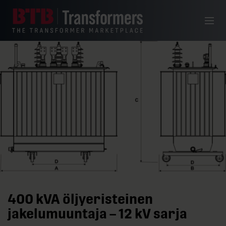
Siirry sisältöön
Valikko
400 kVA öljyeristeinen
jakelumuuntaja – 12 kV sarja