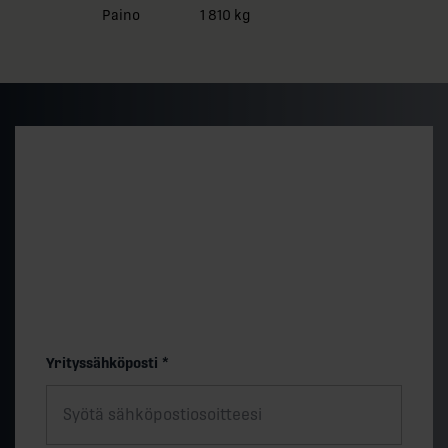
Paino
1 810 kg
Alustava hintataso ja
toimitusaika
Saat nopeasti arvion 500 kVA vakiomallin
hintatasosta ja toimitusajasta. Lopullinen hinta
määräytyy teknisten valintojen muk.
"
*
" näyttää pakolliset kentät
Yrityssähköposti
*