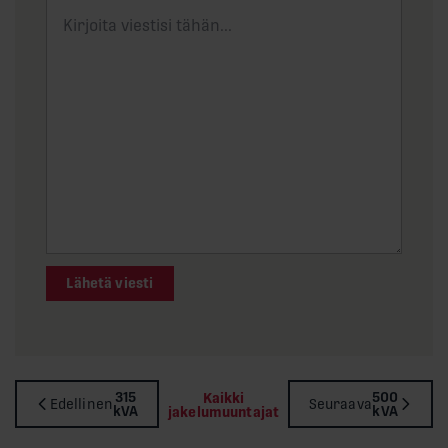
Lähetä viesti
315
500
Kaikki
Edellinen
Seuraava
kVA
kVA
jakelumuuntajat