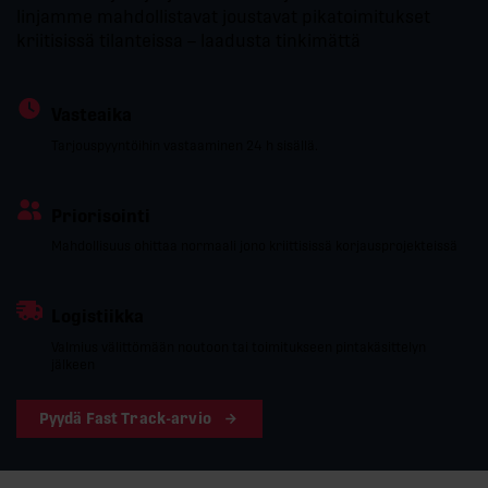
linjamme mahdollistavat joustavat pikatoimitukset
kriitisissä tilanteissa – laadusta tinkimättä
Vasteaika
Tarjouspyyntöihin vastaaminen 24 h sisällä.
Priorisointi
Mahdollisuus ohittaa normaali jono kriittisissä korjausprojekteissä
Logistiikka
Valmius välittömään noutoon tai toimitukseen pintakäsittelyn
jälkeen
Pyydä Fast Track-arvio