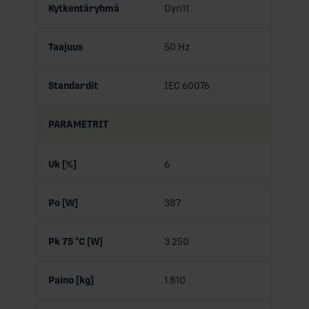
Kytkentäryhmä
Dyn11
Taajuus
50 Hz
Standardit
IEC 60076
PARAMETRIT
Uk [%]
6
Po [W]
387
Pk 75 °C [W]
3 250
Paino [kg]
1 810