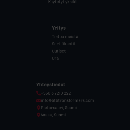
Käytetyt yksilöt
Yritys
Tietoa meistä
Sertifikaatit
Uutiset
Ura
Yhteystiedot
Phone:
+358 6 7210 222
Email:
info@btbtransformers.com
Location:
Pietarsaari, Suomi
Location:
Vaasa, Suomi