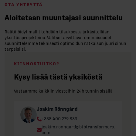
OTA YHTEYTTÄ
Aloitetaan muuntajasi suunnittelu
Räätälöidyt mallit tehdään tilauksesta ja käsitellään
yksittäisprojekteina. Valitse tarvittavat ominaisuudet –
suunnittelemme teknisesti optimoidun ratkaisun juuri sinun
tarpeisiisi.
KIINNOSTUITKO?
Kysy lisää tästä yksiköstä
Vastaamme kaikkiin viesteihin 24h tunnin sisällä
Joakim Rönngård
Phone:
+358 400 279 833
Email:
joakim.ronngard@btbtransformers.
com