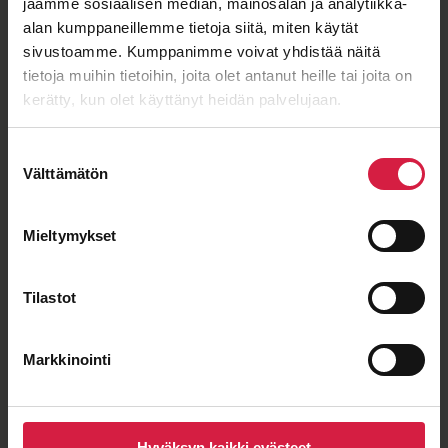
jaamme sosiaalisen median, mainosalan ja analytiikka-
alan kumppaneillemme tietoja siitä, miten käytät
sivustoamme. Kumppanimme voivat yhdistää näitä
tietoja muihin tietoihin, joita olet antanut heille tai joita on
Hyvä hinta-laatu
kerätty, kun olet käyttänyt heidän palvelujaan.
Suostumuksen
Välttämätön
valinta
Pitkäaikainen yhteistyö
Mieltymykset
Tilastot
Markkinointi
Lyhyet toimitusajat
eurooppalaiselta valmistajalta
Hyväksyn kaikki evästeet