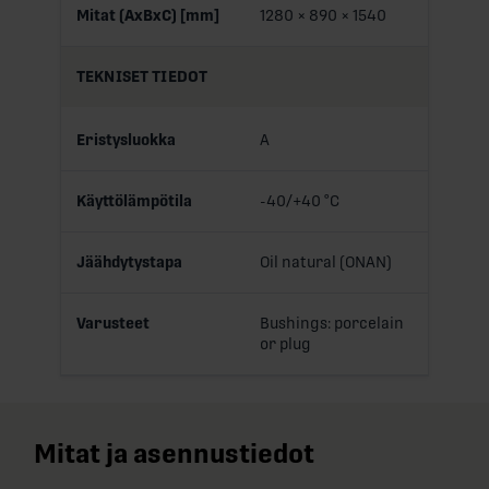
Mitat (AxBxC) [mm]
1280 × 890 × 1540
TEKNISET TIEDOT
Eristysluokka
A
Käyttölämpötila
-40/+40 °C
Jäähdytystapa
Oil natural (ONAN)
Varusteet
Bushings: porcelain
or plug
Mitat ja asennustiedot