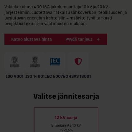
Vakiokokoinen 400 kVA jakelumuuntaja 10 kV ja 20 kV -
järjestelmiin. Luotettava ratkaisu sähköverkon, teollisuuden ja
uusiutuvan energian kohteisiin – määriteltynä tarkasti
projektisi teknisten vaatimusten mukaan.
Katso alustava hinta
Pyydä tarjous
ISO 9001
ISO 14001
IEC 60076
OHSAS 18001
Valitse jännitesarja
12 kV sarja
Ensiöjännite 10 kV
±2×2,5%