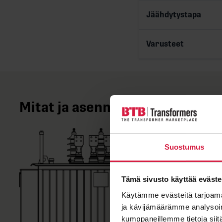
Jäähdytystapa
Varusteet
Mitat ja asennustiedot
Suostumus
Tämä sivusto käyttää eväste
Käytämme evästeitä tarjoama
ja kävijämäärämme analysoim
kumppaneillemme tietoja siitä