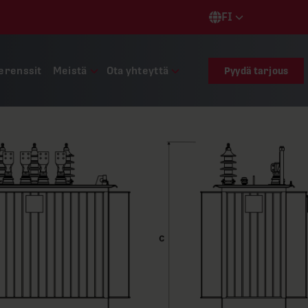
FI
Languages
erenssit
Meistä
Ota yhteyttä
Pyydä tarjous