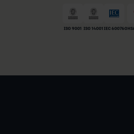
ISO 9001
ISO 14001
IEC 60076
OHSA