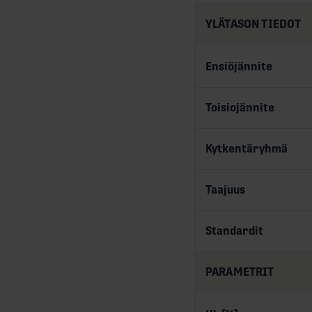
YLÄTASON TIEDOT
Ensiöjännite
Toisiojännite
Kytkentäryhmä
Taajuus
Standardit
PARAMETRIT