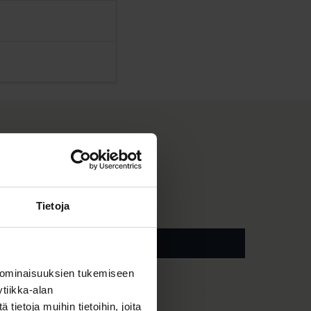
Tietoja
12 KV SARJA
 ominaisuuksien tukemiseen
1 210 mm
tiikka-alan
ietoja muihin tietoihin, joita
780 mm