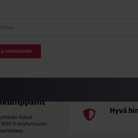
 ja toimitusaika
tuskumppanit
Hyvä hi
yttävän tiukat
 SEM Transformatör,
osuhteissa.