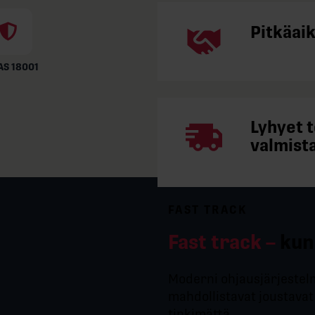
Pitkäai
S 18001
Lyhyet 
valmista
FAST TRACK
Fast track –
kun
Moderni ohjausjärjestel
mahdollistavat joustavat 
tinkimättä