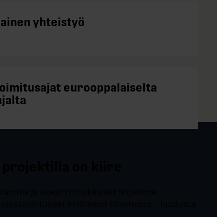
kainen yhteistyö
toimitusajat eurooppalaiselta
jalta
 projektilla on kiire
mämme ja useat rinnakkaiset linjamme
pikatoimitukset kriitisissä tilanteissa – laadusta