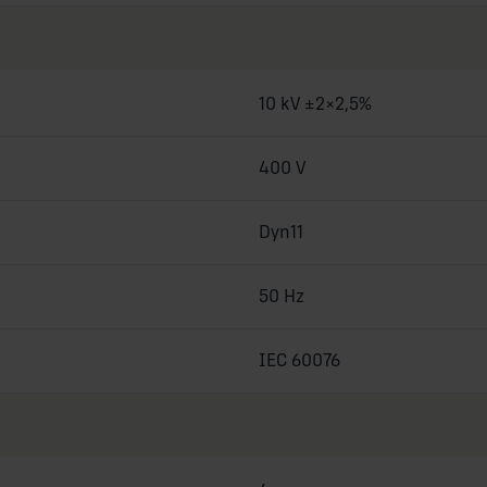
10 kV ±2×2,5%
400 V
Dyn11
50 Hz
IEC 60076