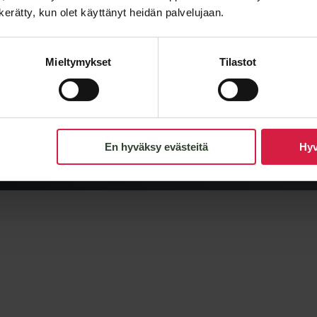
n kerätty, kun olet käyttänyt heidän palvelujaan.
Korkeus C
Mieltymykset
Tilastot
Paino
En hyväksy evästeitä
Hyv
Alustava hintataso ja toimitusaika
00 kVA vakiomallin hintatasosta ja toimitusajasta. Lopulline
uk.
ät