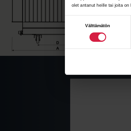
olet antanut heille tai joita o
Suostumuksen
Välttämätön
valinta
Saat nopeasti arvion 5
teknisten valintojen m
"
*
" näyttää pakolliset kent