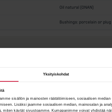
Oil natural (ONAN)
Bushings: porcelain or plug
Yksityiskohdat
itä
mme sisällön ja mainosten räätälöimiseen, sosiaalisen median
Pituus A
iseen. Lisäksi jaamme sosiaalisen median, mainosalan ja analy
, miten käytät sivustoamme. Kumppanimme voivat yhdistää näitä t
Leveys B