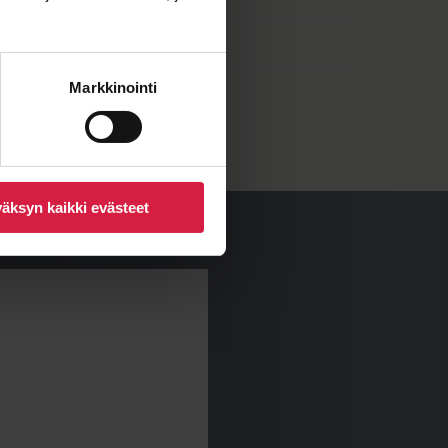
1 220 mm
Markkinointi
730 kg
äksyn kaikki evästeet
n hinta määräytyy