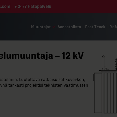
s.com
●
24/7 Hätäpalvelu
Muuntajat
Varastolista
Fast Track
Ref
kelumuuntaja – 12 kV
estelmiin. Luotettava ratkaisu sähköverkon,
tynä tarkasti projektisi teknisten vaatimusten