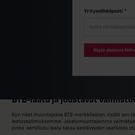
Yrityssähköposti
*
Näytä alustava hinta
BTB-​laatu ja joustavat valmis
Kun näet muuntajassa BTB-​merkkilaatan, tiedät sen tä
laatuvaatimuksemme. Jakelumuuntajamme valmistaa
jonka sertifioitu laatu takaa kestävyyden vaativissa ol