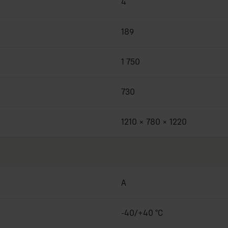
4
189
1 750
730
1210 × 780 × 1220
A
-40/+40 °C