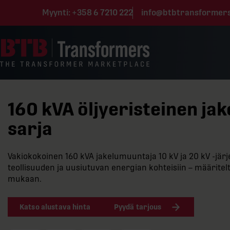
Siirry sisältöön
Myynti:
+358 6 7210 222
info@btbtransformer
160 kVA öljyeristeinen ja
sarja
Vakiokokoinen 160 kVA jakelumuuntaja 10 kV ja 20 kV -järj
teollisuuden ja uusiutuvan energian kohteisiin – määritel
mukaan.
Katso alustava hinta
Pyydä tarjous