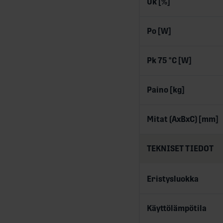
Uk [%]
Po [W]
Pk 75 °C [W]
Paino [kg]
Mitat (AxBxC) [mm]
TEKNISET TIEDOT
Eristysluokka
Käyttölämpötila