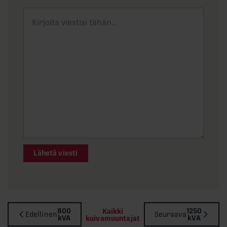
Lähetä viesti
800
1250
Kaikki
Edellinen
Seuraava
kVA
kVA
kuivamuuntajat