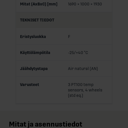
Mitat (AxBxC) [mm]
1690 × 1000 × 1930
TEKNISET TIEDOT
Eristysluokka
F
Käyttölämpötila
-25/+40 °C
Jäähdytystapa
Air natural (AN)
Varusteet
3 PT100 temp
sensors, 4 wheels
(std eq.)
Mitat ja asennustiedot