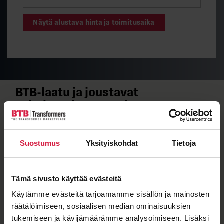
Näytä alustava hinta ja toimitusaika
BTB-​laatu ja joustavat
valmistuskumppanit
Kun näet muuntajassa BTB-​merkkilaatan, tiedät sen
täyttävän tiukat laatuvaatimuksemme.
Suostumus
Yksityiskohdat
Tietoja
Jakelumuuntajamme valmistaa SEM Transformatör,
jonka sertifioitu laatu takaa kestävyyden vaativissa
olosuhteissa.
Tämä sivusto käyttää evästeitä
Käytämme evästeitä tarjoamamme sisällön ja mainosten
räätälöimiseen, sosiaalisen median ominaisuuksien
tukemiseen ja kävijämäärämme analysoimiseen. Lisäksi