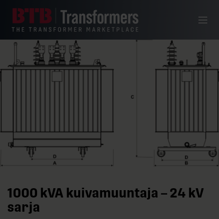
Siirry sisältöön
Valikko
1000 kVA kuivamuuntaja – 24 kV
sarja