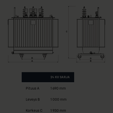
24 KV SARJA
Pituus A
1 690 mm
Leveys B
1 000 mm
Korkeus C
1 930 mm