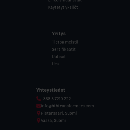
Käytetyt yksilöt
Yritys
Tietoa meistä
Sertifikaatit
Uutiset
Ura
Yhteystiedot
Phone:
+358 6 7210 222
Email:
info@btbtransformers.com
Location:
Pietarsaari, Suomi
Location:
Vaasa, Suomi