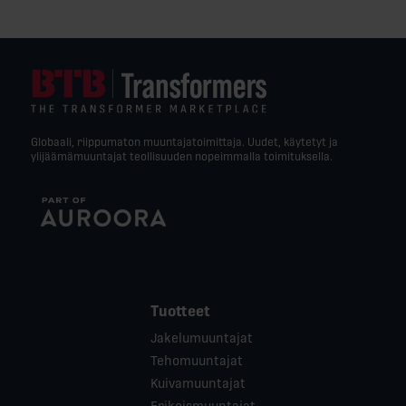
Globaali, riippumaton muuntajatoimittaja. Uudet, käytetyt ja
ylijäämämuuntajat teollisuuden nopeimmalla toimituksella.
Tuotteet
Jakelumuuntajat
Tehomuuntajat
Kuivamuuntajat
Erikoismuuntajat