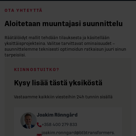
OTA YHTEYTTÄ
Aloitetaan muuntajasi suunnittelu
Räätälöidyt mallit tehdään tilauksesta ja käsitellään
yksittäisprojekteina. Valitse tarvittavat ominaisuudet –
suunnittelemme teknisesti optimoidun ratkaisun juuri sinun
tarpeisiisi.
KIINNOSTUITKO?
Kysy lisää tästä yksiköstä
Vastaamme kaikkiin viesteihin 24h tunnin sisällä
Joakim Rönngård
Phone:
+358 400 279 833
Email:
joakim.ronngard@btbtransformers.