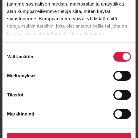
ISO 9001
ISO 14001
IEC 60076
OHSAS 18001
jaamme sosiaalisen median, mainosalan ja analytiikka-
alan kumppaneillemme tietoja siitä, miten käytät
sivustoamme. Kumppanimme voivat yhdistää näitä
tietoja muihin tietoihin, joita olet antanut heille tai joita on
Hyvä hinta-laatu
kerätty, kun olet käyttänyt heidän palvelujaan.
Suostumuksen
Välttämätön
valinta
Mieltymykset
Pitkäaikainen yhteistyö
Tilastot
Markkinointi
Lyhyet toimitusajat
eurooppalaiselta valmistajalta