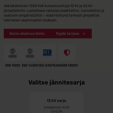
Vakiokokoinen 1000 kVA kuivamuuntaja 10 kV ja 20 kV -
järjestelmiin. Luotettava ratkaisu sisätiloihin, tunneleihin ja
vaativiin ympäristöihin – määriteltynä tarkasti projektisi
teknisten vaatimusten mukaan.
Katso alustava hinta
Pyydä tarjous
ISO 9001
ISO 14001
IEC 60076
OHSAS 18001
Valitse jännitesarja
12 kV sarja
Ensiöjännite 10 kV
Lue lisää
±2×2,5%