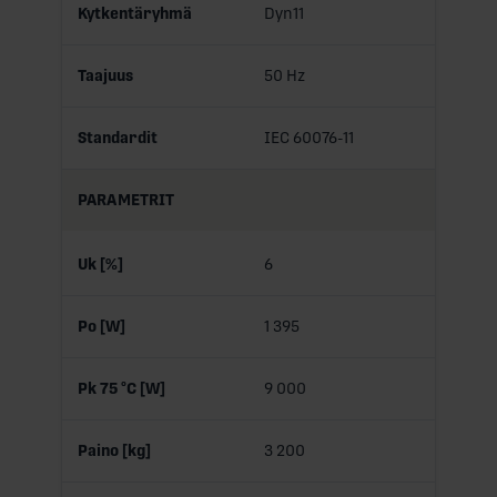
Kytkentäryhmä
Dyn11
Taajuus
50 Hz
Standardit
IEC 60076-11
PARAMETRIT
Uk [%]
6
Po [W]
1 395
Pk 75 °C [W]
9 000
Paino [kg]
3 200