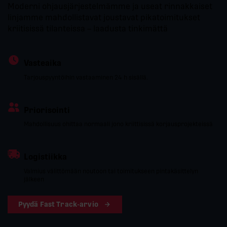
Moderni ohjausjärjestelmämme ja useat rinnakkaiset
linjamme mahdollistavat joustavat pikatoimitukset
kriitisissä tilanteissa – laadusta tinkimättä
Vasteaika
Tarjouspyyntöihin vastaaminen 24 h sisällä.
Priorisointi
Mahdollisuus ohittaa normaali jono kriittisissä korjausprojekteissä
Logistiikka
Valmius välittömään noutoon tai toimitukseen pintakäsittelyn
jälkeen
Pyydä Fast Track-arvio