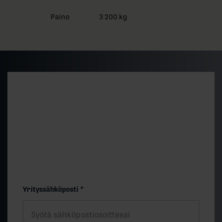
Paino
3 200 kg
Alustava hintataso ja
toimitusaika
Saat nopeasti arvion 500 kVA vakiomallin
hintatasosta ja toimitusajasta. Lopullinen hinta
määräytyy teknisten valintojen muk.
"
*
" näyttää pakolliset kentät
Yrityssähköposti
*