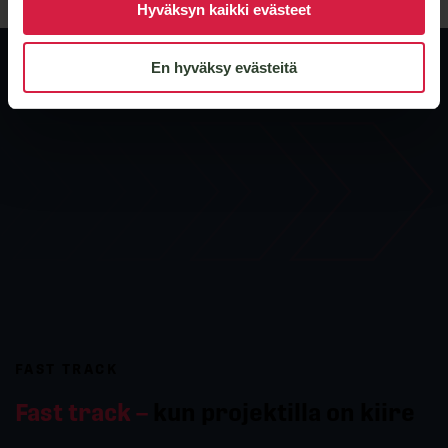
Hyväksyn kaikki evästeet
En hyväksy evästeitä
FAST TRACK
Fast track –
kun projektilla on kiire