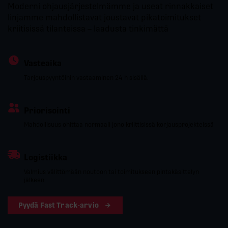
Moderni ohjausjärjestelmämme ja useat rinnakkaiset
linjamme mahdollistavat joustavat pikatoimitukset
kriitisissä tilanteissa – laadusta tinkimättä
Vasteaika
Tarjouspyyntöihin vastaaminen 24 h sisällä.
Priorisointi
Mahdollisuus ohittaa normaali jono kriittisissä korjausprojekteissä
Logistiikka
Valmius välittömään noutoon tai toimitukseen pintakäsittelyn
jälkeen
Pyydä Fast Track-arvio