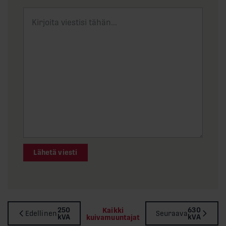
Lähetä viesti
250
630
Kaikki
Edellinen
Seuraava
kVA
kVA
kuivamuuntajat