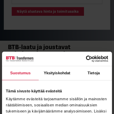
Näytä alustava hinta ja toimitusaika
BTB-​laatu ja joustavat
valmistuskumppanit
Kun näet muuntajassa BTB-​merkkilaatan, tiedät sen
täyttävän tiukat laatuvaatimuksemme.
Suostumus
Yksityiskohdat
Tietoja
Jakelumuuntajamme valmistaa SEM Transformatör,
jonka sertifioitu laatu takaa kestävyyden vaativissa
olosuhteissa.
Tämä sivusto käyttää evästeitä
Käytämme evästeitä tarjoamamme sisällön ja mainosten
räätälöimiseen, sosiaalisen median ominaisuuksien
tukemiseen ja kävijämäärämme analysoimiseen. Lisäksi