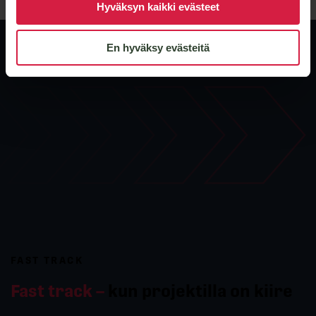
Hyväksyn kaikki evästeet
En hyväksy evästeitä
FAST TRACK
Fast track –
kun projektilla on kiire