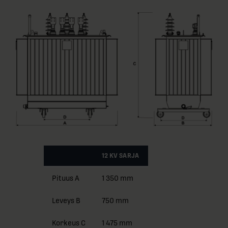
12 KV SARJA
Pituus A
1 350 mm
Leveys B
750 mm
Korkeus C
1 475 mm