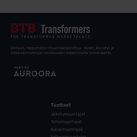
Globaali, riippumaton muuntajatoimittaja. Uudet, käytetyt ja
ylijäämämuuntajat teollisuuden nopeimmalla toimituksella.
Tuotteet
Jakelumuuntajat
Tehomuuntajat
Kuivamuuntajat
Erikoismuuntajat