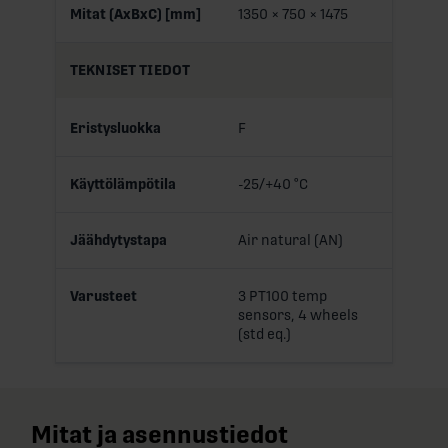
Mitat (AxBxC) [mm]
1350 × 750 × 1475
TEKNISET TIEDOT
Eristysluokka
F
Käyttölämpötila
-25/+40 °C
Jäähdytystapa
Air natural (AN)
Varusteet
3 PT100 temp
sensors, 4 wheels
(std eq.)
Mitat ja asennustiedot