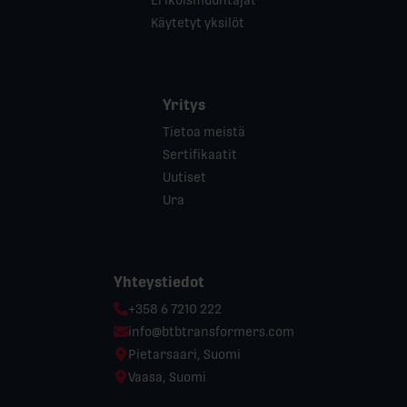
Käytetyt yksilöt
Yritys
Tietoa meistä
Sertifikaatit
Uutiset
Ura
Yhteystiedot
Phone:
+358 6 7210 222
Email:
info@btbtransformers.com
Location:
Pietarsaari, Suomi
Location:
Vaasa, Suomi