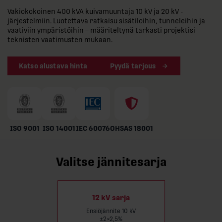
Vakiokokoinen 400 kVA kuivamuuntaja 10 kV ja 20 kV -
järjestelmiin. Luotettava ratkaisu sisätiloihin, tunneleihin ja
vaativiin ympäristöihin – määriteltynä tarkasti projektisi
teknisten vaatimusten mukaan.
Katso alustava hinta
Pyydä tarjous
ISO 9001
ISO 14001
IEC 60076
OHSAS 18001
Valitse jännitesarja
12 kV sarja
Ensiöjännite 10 kV
±2×2,5%