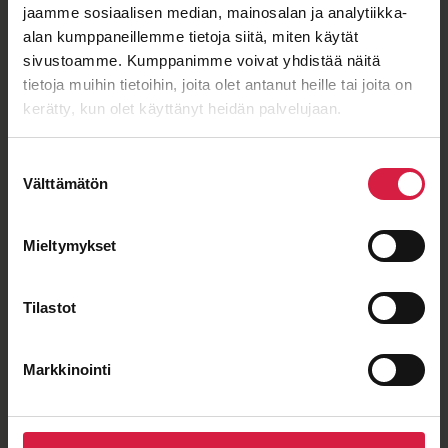
ISO 9001
ISO 14001
IEC 60076
OHSAS 18001
jaamme sosiaalisen median, mainosalan ja analytiikka-
alan kumppaneillemme tietoja siitä, miten käytät
sivustoamme. Kumppanimme voivat yhdistää näitä
tietoja muihin tietoihin, joita olet antanut heille tai joita on
Hyvä hinta-laatu
kerätty, kun olet käyttänyt heidän palvelujaan.
Suostumuksen
Välttämätön
valinta
Mieltymykset
Pitkäaikainen yhteistyö
Tilastot
Markkinointi
Lyhyet toimitusajat
eurooppalaiselta valmistajalta