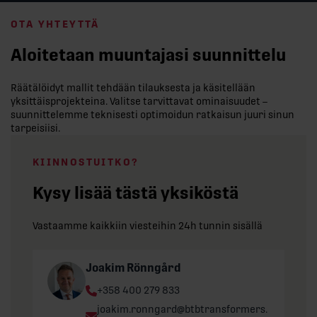
OTA YHTEYTTÄ
Aloitetaan muuntajasi suunnittelu
Räätälöidyt mallit tehdään tilauksesta ja käsitellään
yksittäisprojekteina. Valitse tarvittavat ominaisuudet –
suunnittelemme teknisesti optimoidun ratkaisun juuri sinun
tarpeisiisi.
KIINNOSTUITKO?
Kysy lisää tästä yksiköstä
Vastaamme kaikkiin viesteihin 24h tunnin sisällä
Joakim Rönngård
Phone:
+358 400 279 833
Email:
joakim.ronngard@btbtransformers.