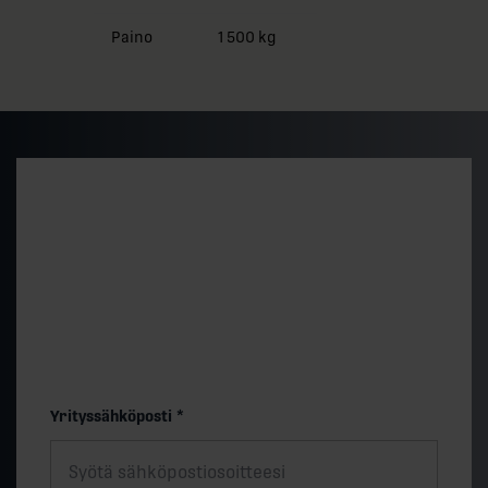
Paino
1 500 kg
Alustava hintataso ja
toimitusaika
Saat nopeasti arvion 500 kVA vakiomallin
hintatasosta ja toimitusajasta. Lopullinen hinta
määräytyy teknisten valintojen muk.
"
*
" näyttää pakolliset kentät
Yrityssähköposti
*