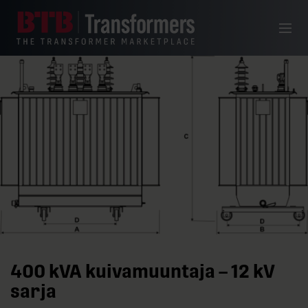
Siirry sisältöön
Valikko
400 kVA kuivamuuntaja – 12 kV
sarja