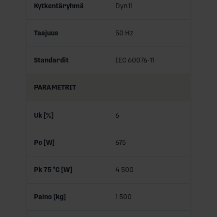
Kytkentäryhmä
Dyn11
Taajuus
50 Hz
Standardit
IEC 60076-11
PARAMETRIT
Uk [%]
6
Po [W]
675
Pk 75 °C [W]
4 500
Paino [kg]
1 500