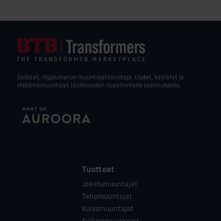
Globaali, riippumaton muuntajatoimittaja. Uudet, käytetyt ja
ylijäämämuuntajat teollisuuden nopeimmalla toimituksella.
Tuotteet
Jakelumuuntajat
Tehomuuntajat
Kuivamuuntajat
Erikoismuuntajat