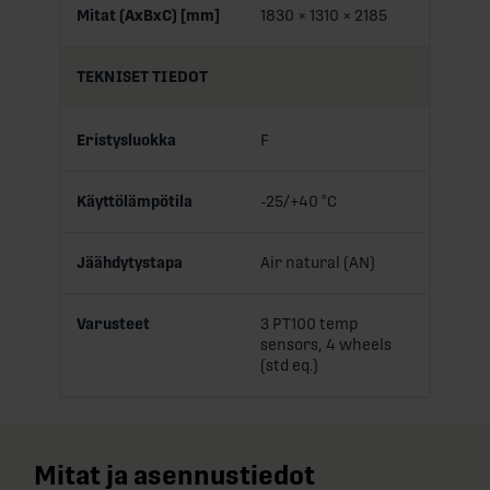
Mitat (AxBxC) [mm]
1830 × 1310 × 2185
TEKNISET TIEDOT
Eristysluokka
F
Käyttölämpötila
-25/+40 °C
Jäähdytystapa
Air natural (AN)
Varusteet
3 PT100 temp
sensors, 4 wheels
(std eq.)
Mitat ja asennustiedot