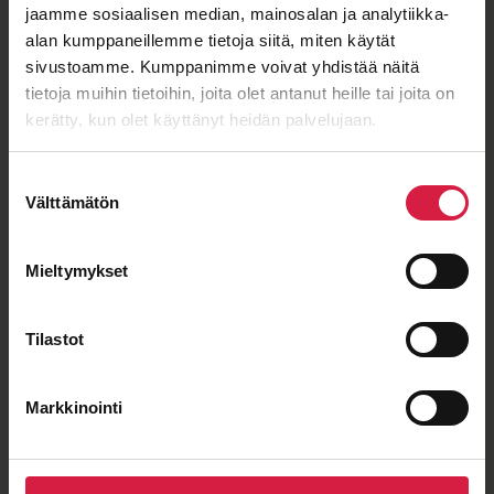
ISO 9001
ISO 14001
IEC 60076
OHSAS 18001
jaamme sosiaalisen median, mainosalan ja analytiikka-
alan kumppaneillemme tietoja siitä, miten käytät
sivustoamme. Kumppanimme voivat yhdistää näitä
tietoja muihin tietoihin, joita olet antanut heille tai joita on
Hyvä hinta-laatu
kerätty, kun olet käyttänyt heidän palvelujaan.
Suostumuksen
Välttämätön
valinta
Mieltymykset
Pitkäaikainen yhteistyö
Tilastot
Markkinointi
Lyhyet toimitusajat
eurooppalaiselta valmistajalta