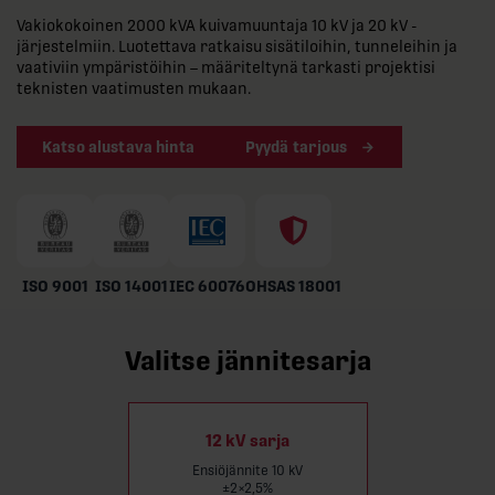
Vakiokokoinen 2000 kVA kuivamuuntaja 10 kV ja 20 kV -
järjestelmiin. Luotettava ratkaisu sisätiloihin, tunneleihin ja
vaativiin ympäristöihin – määriteltynä tarkasti projektisi
teknisten vaatimusten mukaan.
Katso alustava hinta
Pyydä tarjous
ISO 9001
ISO 14001
IEC 60076
OHSAS 18001
Valitse jännitesarja
12 kV sarja
Ensiöjännite 10 kV
±2×2,5%