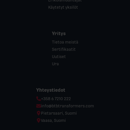
Käytetyt yksilöt
Yritys
Tietoa meistä
Sertifikaatit
Uutiset
Ura
Yhteystiedot
Phone:
+358 6 7210 222
Email:
info@btbtransformers.com
Location:
Pietarsaari, Suomi
Location:
Vaasa, Suomi