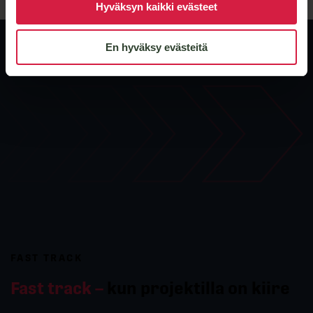
Hyväksyn kaikki evästeet
En hyväksy evästeitä
FAST TRACK
Fast track –
kun projektilla on kiire