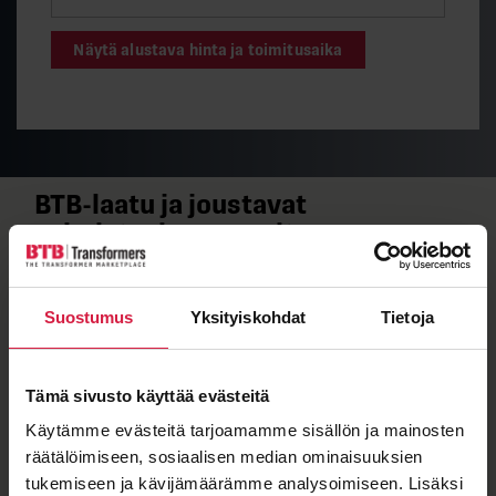
Näytä alustava hinta ja toimitusaika
BTB-​laatu ja joustavat
valmistuskumppanit
Kun näet muuntajassa BTB-​merkkilaatan, tiedät sen
täyttävän tiukat laatuvaatimuksemme.
Suostumus
Yksityiskohdat
Tietoja
Jakelumuuntajamme valmistaa SEM Transformatör,
jonka sertifioitu laatu takaa kestävyyden vaativissa
olosuhteissa.
Tämä sivusto käyttää evästeitä
Käytämme evästeitä tarjoamamme sisällön ja mainosten
räätälöimiseen, sosiaalisen median ominaisuuksien
tukemiseen ja kävijämäärämme analysoimiseen. Lisäksi