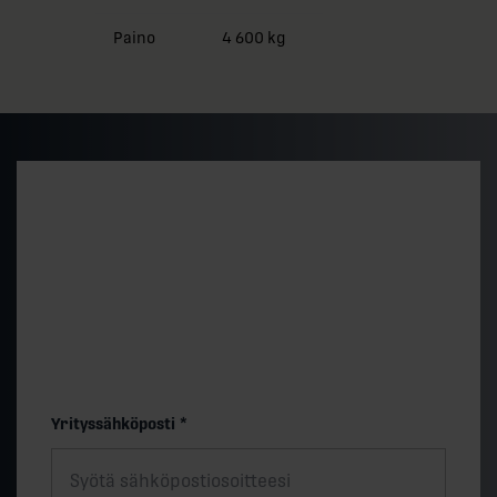
Paino
4 600 kg
Alustava hintataso ja
toimitusaika
Saat nopeasti arvion 500 kVA vakiomallin
hintatasosta ja toimitusajasta. Lopullinen hinta
määräytyy teknisten valintojen muk.
"
*
" näyttää pakolliset kentät
Yrityssähköposti
*