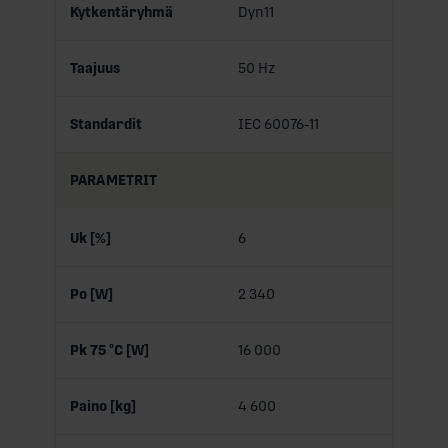
Kytkentäryhmä
Dyn11
Taajuus
50 Hz
Standardit
IEC 60076-11
PARAMETRIT
Uk [%]
6
Po [W]
2 340
Pk 75 °C [W]
16 000
Paino [kg]
4 600