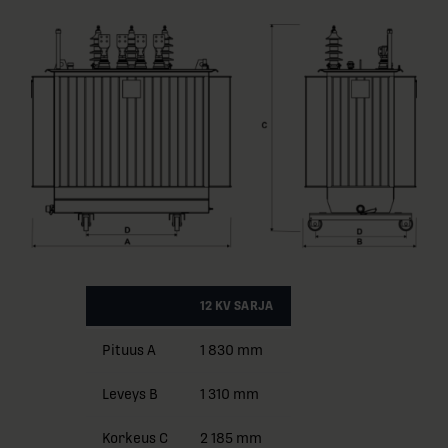
12 KV SARJA
Pituus A
1 830 mm
Leveys B
1 310 mm
Korkeus C
2 185 mm