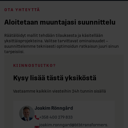
OTA YHTEYTTÄ
Aloitetaan muuntajasi suunnittelu
Räätälöidyt mallit tehdään tilauksesta ja käsitellään
yksittäisprojekteina. Valitse tarvittavat ominaisuudet –
suunnittelemme teknisesti optimoidun ratkaisun juuri sinun
tarpeisiisi.
KIINNOSTUITKO?
Kysy lisää tästä yksiköstä
Vastaamme kaikkiin viesteihin 24h tunnin sisällä
Joakim Rönngård
Phone:
+358 400 279 833
Email:
joakim.ronngard@btbtransformers.