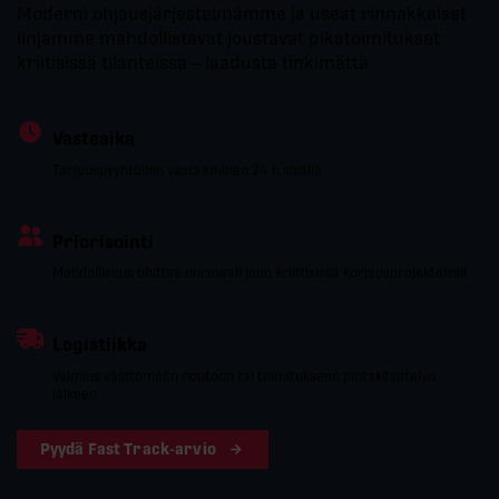
Moderni ohjausjärjestelmämme ja useat rinnakkaiset
linjamme mahdollistavat joustavat pikatoimitukset
kriitisissä tilanteissa – laadusta tinkimättä
Vasteaika
Tarjouspyyntöihin vastaaminen 24 h sisällä.
Priorisointi
Mahdollisuus ohittaa normaali jono kriittisissä korjausprojekteissä
Logistiikka
Valmius välittömään noutoon tai toimitukseen pintakäsittelyn
jälkeen
Pyydä Fast Track-arvio