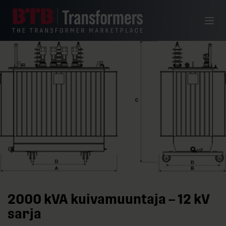
Siirry sisältöön
Valikko
2000 kVA kuivamuuntaja – 12 kV
sarja