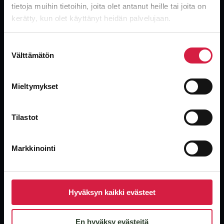
tietoja muihin tietoihin, joita olet antanut heille tai joita on
Globaali, riippumaton muuntajatoimittaja. Uudet, käytetyt ja
ylijäämämuuntajat teollisuuden nopeimmalla toimituksella.
kerätty, kun olet käyttänyt heidän palvelujaan.
Suostumuksen
Välttämätön
valinta
Mieltymykset
Tuotteet
Jakelumuuntajat
Tilastot
Tehomuuntajat
Kuivamuuntajat
Markkinointi
Erikoismuuntajat
Käytetyt yksilöt
Hyväksyn kaikki evästeet
Yritys
En hyväksy evästeitä