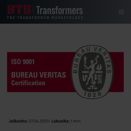
Siirry sisältöön
Valikko
Julkaistu:
27.04.2021
Lukuaika:
1 min