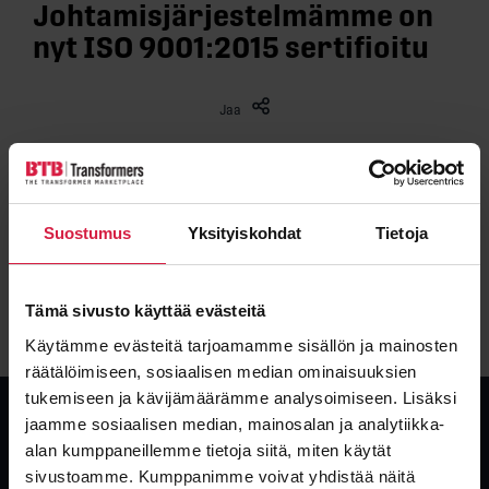
Johtamisjärjestelmämme on
nyt ISO 9001:2015 sertifioitu
Jaa
Bureau Veritas on 15.4.2021 sertifioinut ISO 9001:2015
johtamisjärjestelmämme seuraavassa soveltamisalassa:
Suostumus
Yksityiskohdat
Tietoja
”MUUNTAJIEN, REAKTORIEN JA MUIDEN
SÄHKÖKOMPONENTTIEN MYYNTI JA TOIMITUS
MAAILMANLAAJUISESTI SEKÄ NIIHIN LIITTYVÄT
Tämä sivusto käyttää evästeitä
ASIAKASPALVELUT JA KONSULTOINTI”.
Käytämme evästeitä tarjoamamme sisällön ja mainosten
räätälöimiseen, sosiaalisen median ominaisuuksien
tukemiseen ja kävijämäärämme analysoimiseen. Lisäksi
jaamme sosiaalisen median, mainosalan ja analytiikka-
alan kumppaneillemme tietoja siitä, miten käytät
sivustoamme. Kumppanimme voivat yhdistää näitä