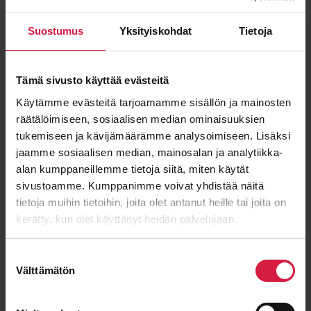
Power
Voltage
24000 kVA
150000 / 30200 kV
Suostumus
Yksityiskohdat
Tietoja
Condition
Type
Used
Oil
Tämä sivusto käyttää evästeitä
View details
Käytämme evästeitä tarjoamamme sisällön ja mainosten
räätälöimiseen, sosiaalisen median ominaisuuksien
tukemiseen ja kävijämäärämme analysoimiseen. Lisäksi
TBA
jaamme sosiaalisen median, mainosalan ja analytiikka-
alan kumppaneillemme tietoja siitä, miten käytät
sivustoamme. Kumppanimme voivat yhdistää näitä
tietoja muihin tietoihin, joita olet antanut heille tai joita on
kerätty, kun olet käyttänyt heidän palvelujaan.
Suostumuksen
Välttämätön
valinta