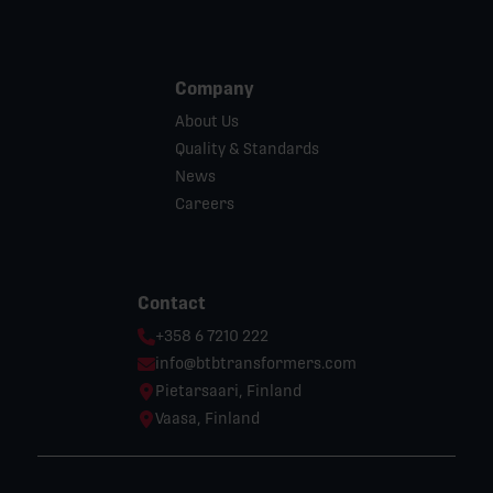
Company
About Us
Quality & Standards
News
Careers
Contact
Phone:
+358 6 7210 222
Email:
info@btbtransformers.com
Location:
Pietarsaari, Finland
Location:
Vaasa, Finland