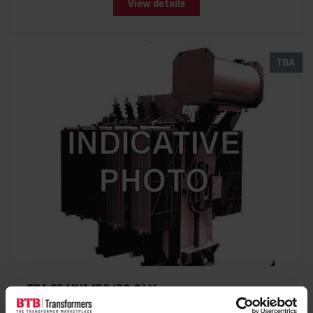
View details
TBA
TBA 25 MVA 150/30,2 kV