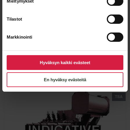
Mieltymykset
Tilastot
TBA 7,5 MVA 110/6,3 kV
Power
Voltage
Markkinointi
7500 kVA
110000 / 6300 kV
Condition
Type
Used
Oil
Hyväksyn kaikki evästeet
View details
En hyväksy evästeitä
TBA