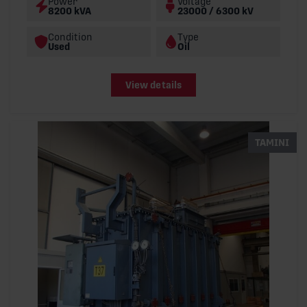
Power
Voltage
8200 kVA
23000 / 6300 kV
Condition
Type
Used
Oil
View details
TAMINI