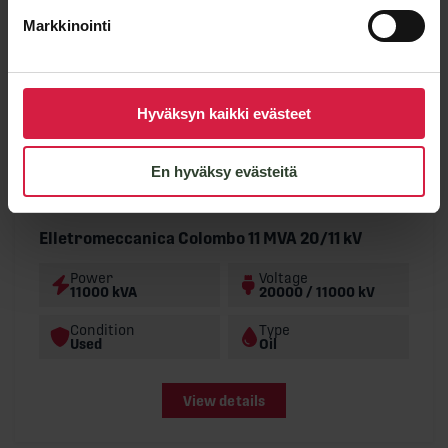
Markkinointi
Hyväksyn kaikki evästeet
En hyväksy evästeitä
Elletromeccanica Colombo 11 MVA 20/11 kV
Power
Voltage
11000 kVA
20000 / 11000 kV
Condition
Type
Used
Oil
View details