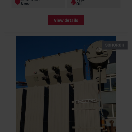
New
Oil
View details
SCHORCH