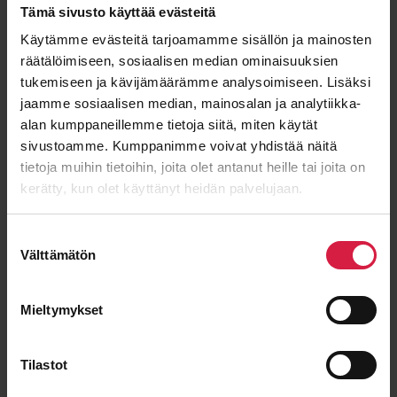
Tämä sivusto käyttää evästeitä
Power
Voltage
11000 kVA
23000 / 11000 kV
Käytämme evästeitä tarjoamamme sisällön ja mainosten
räätälöimiseen, sosiaalisen median ominaisuuksien
Condition
Type
Used
Oil
tukemiseen ja kävijämäärämme analysoimiseen. Lisäksi
jaamme sosiaalisen median, mainosalan ja analytiikka-
alan kumppaneillemme tietoja siitä, miten käytät
View details
sivustoamme. Kumppanimme voivat yhdistää näitä
tietoja muihin tietoihin, joita olet antanut heille tai joita on
kerätty, kun olet käyttänyt heidän palvelujaan.
ELLETROMECCANICA COLOMBO
Suostumuksen
Välttämätön
valinta
Mieltymykset
Tilastot