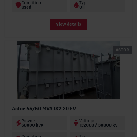
Condition
Type
Used
Oil
View details
ASTOR
Astor 45/50 MVA 132-30 kV
Power
Voltage
50000 kVA
132000 / 30000 kV
Condition
Type