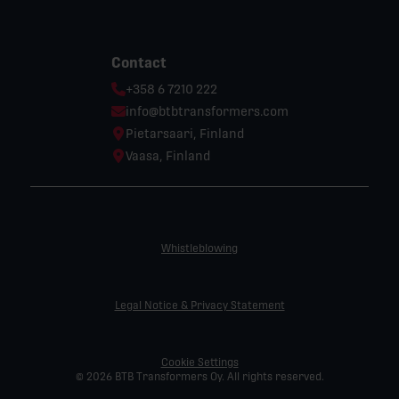
Contact
Phone:
+358 6 7210 222
Email:
info@btbtransformers.com
Location:
Pietarsaari, Finland
Location:
Vaasa, Finland
Whistleblowing
Legal Notice & Privacy Statement
Cookie Settings
© 2026 BTB Transformers Oy. All rights reserved.