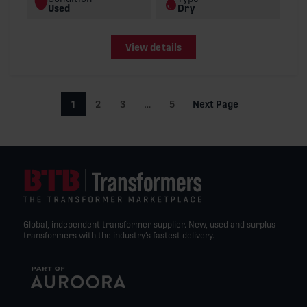
Used
Dry
View details
1
2
3
…
5
Next Page
Global, independent transformer supplier. New, used and surplus
transformers with the industry’s fastest delivery.