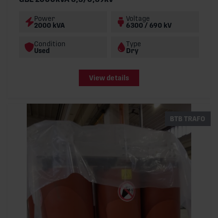
Power
Voltage
2000 kVA
6300 / 690 kV
Condition
Type
Used
Dry
View details
BTB TRAFO