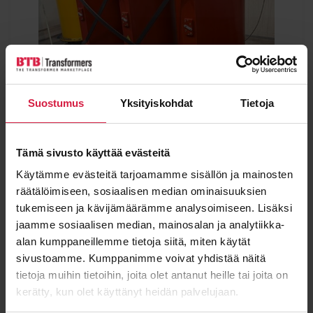
Suostumus
Yksityiskohdat
Tietoja
Tämä sivusto käyttää evästeitä
Imefy 1250kVA 25/0,4kV
Käytämme evästeitä tarjoamamme sisällön ja mainosten
Power
Voltage
räätälöimiseen, sosiaalisen median ominaisuuksien
1250 kVA
25000 / 400 kV
tukemiseen ja kävijämäärämme analysoimiseen. Lisäksi
Condition
Type
jaamme sosiaalisen median, mainosalan ja analytiikka-
Used
Dry
alan kumppaneillemme tietoja siitä, miten käytät
sivustoamme. Kumppanimme voivat yhdistää näitä
View details
tietoja muihin tietoihin, joita olet antanut heille tai joita on
kerätty, kun olet käyttänyt heidän palvelujaan.