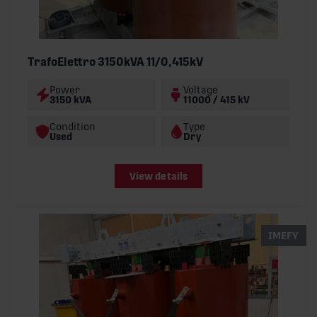
TrafoElettro 3150kVA 11/0,415kV
Power
Voltage
3150 kVA
11000 / 415 kV
Condition
Type
Used
Dry
View details
IMEFY