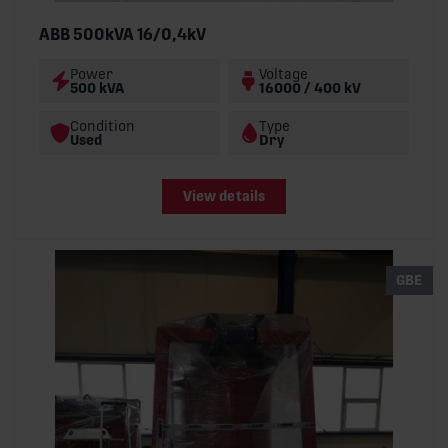
ABB 500kVA 16/0,4kV
Power
Voltage
500 kVA
16000 / 400 kV
Condition
Type
Used
Dry
View details
GBE