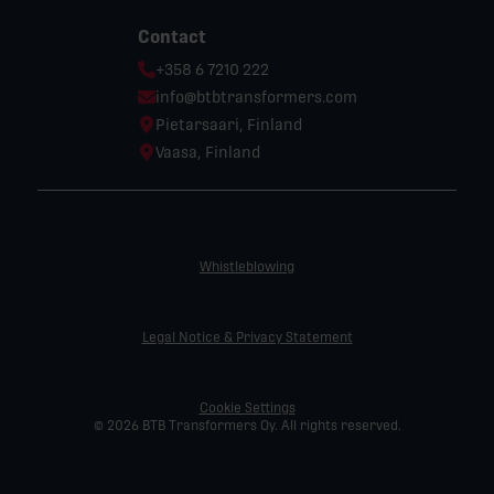
Contact
Phone:
+358 6 7210 222
Email:
info@btbtransformers.com
Location:
Pietarsaari, Finland
Location:
Vaasa, Finland
Whistleblowing
Legal Notice & Privacy Statement
Cookie Settings
© 2026 BTB Transformers Oy. All rights reserved.