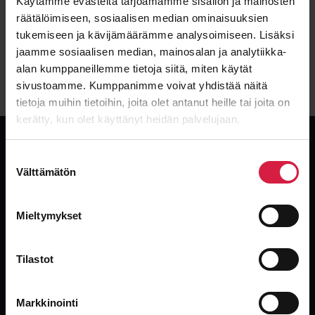
Käytämme evästeitä tarjoamamme sisällön ja mainosten
Condition
Type
Used
Dry
räätälöimiseen, sosiaalisen median ominaisuuksien
tukemiseen ja kävijämäärämme analysoimiseen. Lisäksi
jaamme sosiaalisen median, mainosalan ja analytiikka-
View details
alan kumppaneillemme tietoja siitä, miten käytät
sivustoamme. Kumppanimme voivat yhdistää näitä
tietoja muihin tietoihin, joita olet antanut heille tai joita on
kerätty, kun olet käyttänyt heidän palvelujaan.
Suostumuksen
Välttämätön
valinta
Global, independent transformer supplier. New, used and surplus
transformers with the industry’s fastest delivery.
Mieltymykset
Tilastot
Markkinointi