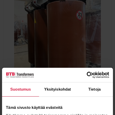
Suostumus
Yksityiskohdat
Tietoja
TrafoElettro 3150kVA 11/0,415kV
Power
Voltage
Tämä sivusto käyttää evästeitä
3150 kVA
11000 / 415 kV