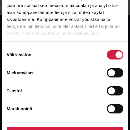
jaamme sosiaalisen median, mainosalan ja analytiikka-
alan kumppaneillemme tietoja siitä, miten käytät
sivustoamme. Kumppanimme voivat yhdistää näitä
tietoja muihin tietoihin, joita olet antanut heille tai joita on
kerätty, kun olet käyttänyt heidän palvelujaan.
Suostumuksen
Global, independent transformer supplier. New, used and surplus
transformers with the industry’s fastest delivery.
Välttämätön
valinta
Mieltymykset
Tilastot
Products
Markkinointi
Oil-immersed Distribution Transformers
Power Transformers
Dry-type Transformers