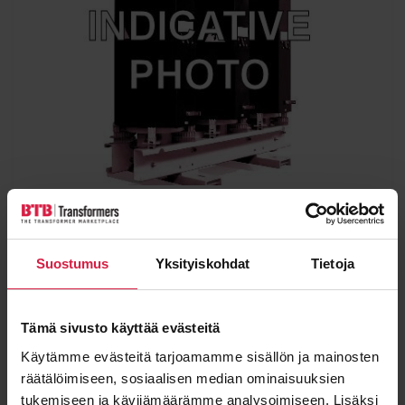
Trafo Union (Siemens) GEAFOL 2.5 MVA 10/0.693
kV
Suostumus
Yksityiskohdat
Tietoja
Power
Voltage
2500 kVA
10000 / 690 kV
Condition
Type
Used
Dry
Tämä sivusto käyttää evästeitä
Käytämme evästeitä tarjoamamme sisällön ja mainosten
View details
räätälöimiseen, sosiaalisen median ominaisuuksien
tukemiseen ja kävijämäärämme analysoimiseen. Lisäksi